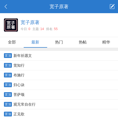
宽子原著
宽子原著
今日:
0
主题:
14
排名:
55
全部
最新
热门
热帖
精华
新年祈愿文
置顶
觉知行
置顶
布施行
置顶
归心诀
置顶
菩萨颂
置顶
观无常自在行
置顶
正见歌
置顶