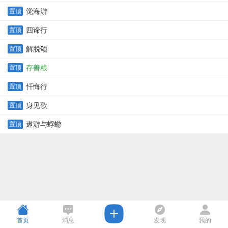
觉海游
置顶
四谛行
置顶
解脱颂
置顶
存善粮
置顶
忏悔行
置顶
身见歌
置顶
遨游与蜉蝣
置顶
首页
消息
发现
我的