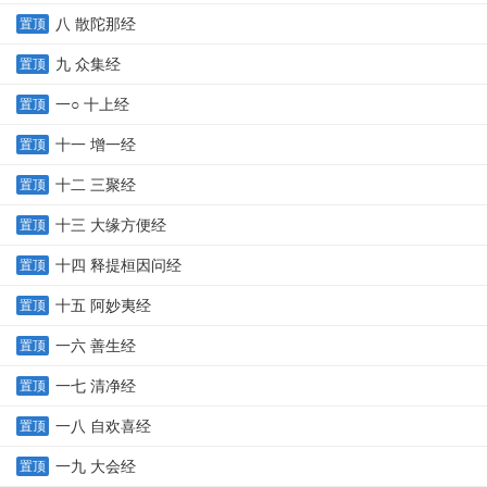
八 散陀那经
置顶
九 众集经
置顶
一○ 十上经
置顶
十一 增一经
置顶
十二 三聚经
置顶
十三 大缘方便经
置顶
十四 释提桓因问经
置顶
十五 阿妙夷经
置顶
一六 善生经
置顶
一七 清净经
置顶
一八 自欢喜经
置顶
一九 大会经
置顶