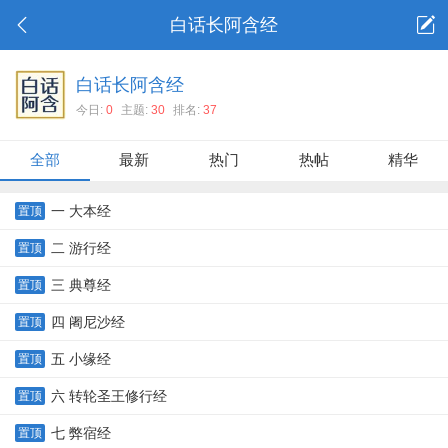
白话长阿含经
白话长阿含经
今日:
0
主题:
30
排名:
37
全部
最新
热门
热帖
精华
一 大本经
置顶
二 游行经
置顶
三 典尊经
置顶
四 阇尼沙经
置顶
五 小缘经
置顶
六 转轮圣王修行经
置顶
七 弊宿经
置顶