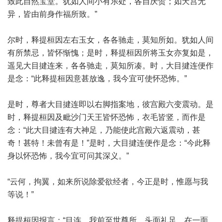
致此自然宝堂。犹如人间小有乐处，各自庆贺；如天宫无
异，皆由前身作福所致。”
尔时，释提桓因左右玉女，各各驰走，莫知所如。犹如人间
有所禁忌，皆怀惭愧；是时，释提桓因所将玉女亦复如是，
遥见大目揵连来，各各驰走，莫知所凑。时，大目揵连便作
是念：“此释提桓因意甚放逸，我今宜可使怀恐怖。”
是时，尊者大目揵连即以右脚指案地，彼宫殿六变震动。是
时，释提桓因及毗沙门天王皆怀恐怖，衣毛皆竖，而作是
念：“此大目揵连有大神足，乃能使此宫殿六返震动，甚
奇！甚特！未曾有是！”是时，大目揵连便作是念：“今此释
身以怀恐怖，我今宜可问其深义。”
“云何，拘翼，如来所说除爱欲经者，今正是时，惟愿与我
等说！”
释提桓因报言：“目连，我前至世尊所，头面礼足，在一面