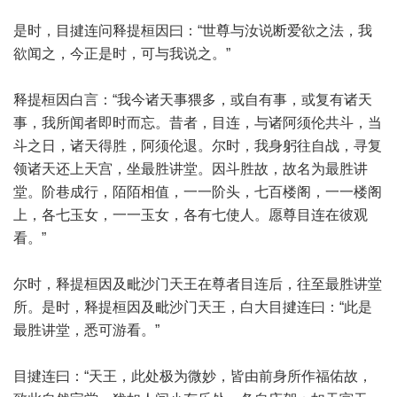
是时，目揵连问释提桓因曰：“世尊与汝说断爱欲之法，我
欲闻之，今正是时，可与我说之。”
释提桓因白言：“我今诸天事猥多，或自有事，或复有诸天
事，我所闻者即时而忘。昔者，目连，与诸阿须伦共斗，当
斗之日，诸天得胜，阿须伦退。尔时，我身躬往自战，寻复
领诸天还上天宫，坐最胜讲堂。因斗胜故，故名为最胜讲
堂。阶巷成行，陌陌相值，一一阶头，七百楼阁，一一楼阁
上，各七玉女，一一玉女，各有七使人。愿尊目连在彼观
看。”
尔时，释提桓因及毗沙门天王在尊者目连后，往至最胜讲堂
所。是时，释提桓因及毗沙门天王，白大目揵连曰：“此是
最胜讲堂，悉可游看。”
目揵连曰：“天王，此处极为微妙，皆由前身所作福佑故，