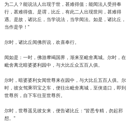
为二人？能说法人出现于世，甚难得值；能闻法人受持奉
行，甚难得值。是谓，比丘，有此二人出现世间，甚难得
遇。是故，诸比丘，当学说法，当学闻法。如是，诸比丘，
当作是学！”
尔时，诸比丘闻佛所说，欢喜奉行。
闻如是：一时，佛游摩竭国界，渐来至毗舍离城。尔时，在
毗舍离北暗婆婆利园中，与大比丘众五百人俱。
尔时，暗婆婆利女闻世尊来在园中，与大比丘五百人俱。尔
时，彼女驾乘羽宝之车，便往出毗舍离城，至侠道口，即到
世尊所，自下车往至世尊所。
尔时，世尊遥见彼女来，便告诸比丘：“皆悉专精，勿起邪
想。”