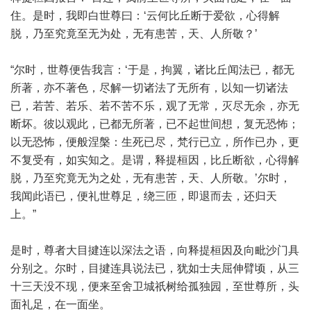
住。是时，我即白世尊曰：‘云何比丘断于爱欲，心得解
脱，乃至究竟至无为处，无有患苦，天、人所敬？’
“尔时，世尊便告我言：‘于是，拘翼，诸比丘闻法已，都无
所著，亦不著色，尽解一切诸法了无所有，以知一切诸法
已，若苦、若乐、若不苦不乐，观了无常，灭尽无余，亦无
断坏。彼以观此，已都无所著，已不起世间想，复无恐怖；
以无恐怖，便般涅槃：生死已尽，梵行已立，所作已办，更
不复受有，如实知之。是谓，释提桓因，比丘断欲，心得解
脱，乃至究竟无为之处，无有患苦，天、人所敬。’尔时，
我闻此语已，便礼世尊足，绕三匝，即退而去，还归天
上。”
是时，尊者大目揵连以深法之语，向释提桓因及向毗沙门具
分别之。尔时，目揵连具说法已，犹如士夫屈伸臂顷，从三
十三天没不现，便来至舍卫城祇树给孤独园，至世尊所，头
面礼足，在一面坐。