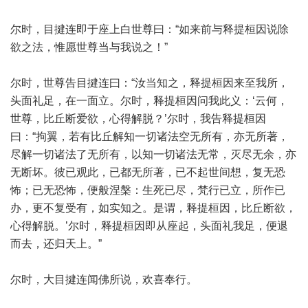
尔时，目揵连即于座上白世尊曰：“如来前与释提桓因说除
欲之法，惟愿世尊当与我说之！”
尔时，世尊告目揵连曰：“汝当知之，释提桓因来至我所，
头面礼足，在一面立。尔时，释提桓因问我此义：‘云何，
世尊，比丘断爱欲，心得解脱？’尔时，我告释提桓因
曰：“拘翼，若有比丘解知一切诸法空无所有，亦无所著，
尽解一切诸法了无所有，以知一切诸法无常，灭尽无余，亦
无断坏。彼已观此，已都无所著，已不起世间想，复无恐
怖；已无恐怖，便般涅槃：生死已尽，梵行已立，所作已
办，更不复受有，如实知之。是谓，释提桓因，比丘断欲，
心得解脱。’尔时，释提桓因即从座起，头面礼我足，便退
而去，还归天上。”
尔时，大目揵连闻佛所说，欢喜奉行。