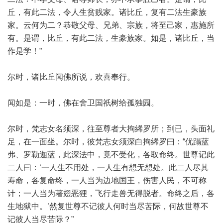
丘，有此二法，令人生贫贱家。诸比丘，复有二法生豪族
家。云何为二？恭敬父母、兄弟、宗族，将至己家，惠施所
有。是谓，比丘，有此二法，生豪族家。如是，诸比丘，当
作是学！”
尔时，诸比丘闻佛所说，欢喜奉行。
闻如是：一时，佛在舍卫国祇树给孤独园。
尔时，梵志女名须深，往至尊者大拘絺罗所；到已，头面礼
足，在一面坐。尔时，彼梵志女须深白拘絺罗曰：“优蹋蓝
弗、罗勒迦蓝，此深法中，竟不受化，各取命终。世尊记此
二人曰：‘一人生不用处，一人生有想无想处。此二人尽其
寿命，各复命终，一人当为边地国王，伤害人民，不可称
计；一人当为著翅恶狸，飞行走兽无得脱者。命终之后，各
生地狱中。’然复世尊不记彼人何时当尽苦际，何故世尊不
记彼人当尽苦际？”