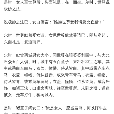
是时，女人至世尊所，头面礼足，在一面坐。尔时，世尊说
极妙之法。
说极妙之法已，女白佛言：“惟愿世尊受我请及比丘僧！”
尔时，世尊默然受女请。女见世尊默然受请已，即从座起，
头面礼足，复道而归。
尔时，毗舍离城男女大小，闻世尊在暗婆婆利园中，与大比
丘众五百人俱。时，城中有五百童子，乘种种羽宝之车。其
中或乘白车白马，衣盖、幢幡、侍从皆白。其中或乘赤车赤
马，衣盖、幢幡、侍从皆赤。或乘青车青马，衣盖、幢幡、
侍从皆青。或乘黄车黄马，衣盖、幢幡、侍从皆黄。威容严
饰，如诸王法，出毗舍离城，往至世尊所。未到之顷，道逢
彼女，走车打牛，驰向城内。
是时，诸童子问女曰：“汝是女人，应当羞辱，何以打牛走