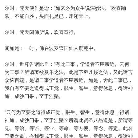
尔时，梵天便作是念：“如来必为众生说深妙法。”欢喜踊
跃，不能自胜，头面礼足已，即还天上。
尔时，梵天闻佛所说，欢喜奉行。
闻如是：一时，佛在波罗柰国仙人鹿苑中。
尔时，世尊告诸比丘：“有此二事，学道者不应亲近。云何
为二事？所谓著欲及乐之法。此是下卑凡贱之法，又此诸苦
众恼百端，是谓二事学道者不应亲近。如是，舍此二事已，
我自有至要之道得成正觉，眼生、智生，意得休息，得诸神
通，成沙门果，至于涅槃。
“云何为至要之道得成正觉，眼生、智生，意得休息，得诸
神通，成沙门果，至于涅槃？所谓此贤圣八品道是，所谓等
见、等治、等语、等业、等命、等方便、等念、等定。此名
至要之道，令我得成正觉，眼生、智生，意得休息，得诸神