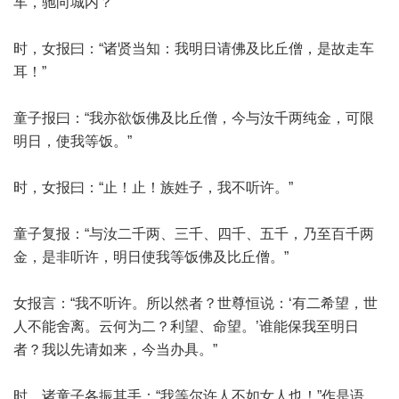
车，驰向城内？”
时，女报曰：“诸贤当知：我明日请佛及比丘僧，是故走车
耳！”
童子报曰：“我亦欲饭佛及比丘僧，今与汝千两纯金，可限
明日，使我等饭。”
时，女报曰：“止！止！族姓子，我不听许。”
童子复报：“与汝二千两、三千、四千、五千，乃至百千两
金，是非听许，明日使我等饭佛及比丘僧。”
女报言：“我不听许。所以然者？世尊恒说：‘有二希望，世
人不能舍离。云何为二？利望、命望。’谁能保我至明日
者？我以先请如来，今当办具。”
时，诸童子各振其手：“我等尔许人不如女人也！”作是语