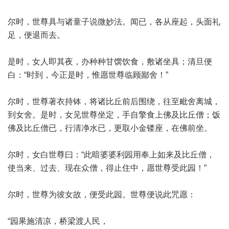
尔时，世尊具与诸童子说微妙法。闻已，各从座起，头面礼
足，便退而去。
是时，女人即其夜，办种种甘馔饮食，敷诸坐具；清旦便
白：“时到，今正是时，惟愿世尊临顾鄙舍！”
尔时，世尊著衣持钵，将诸比丘前后围绕，往至毗舍离城，
到女舍。是时，女见世尊坐定，手自擎食上佛及比丘僧；饭
佛及比丘僧已，行清净水已，更取小金镂座，在佛前坐。
尔时，女白世尊曰：“此暗婆婆利园用奉上如来及比丘僧，
使当来、过去、现在众僧，得止住中，愿世尊受此园！”
尔时，世尊为彼女故，便受此园。世尊便说此咒愿：
“园果施清凉，桥梁渡人民，