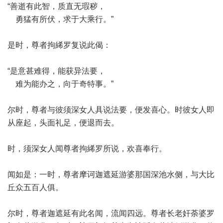
“善逝有此智，质直无瑕秽，
勇猛有所伏，求于大乘行。”
是时，尊者拘絺罗复说此偈：
“是意甚难得，能获异法要，
难为能办之，向于奇特事。”
尔时，尊者与彼须深女人具说法要，便发喜心。时彼女人即
从座起，头面礼足，便退而去。
时，须深女人闻尊者拘絺罗所说，欢喜奉行。
闻如是：一时，尊者摩诃迦遮延游婆那国深池水侧，与大比
丘众五百人俱。
尔时，尊者迦遮延有此名闻，流闻四远。尊者长老奸荼婆罗