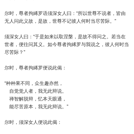
尔时，尊者拘絺罗语须深女人曰：“所以世尊不说者，皆由
无人问此义故，是故，世尊不记彼人何时当尽苦际。”
须深女人曰：“于是如来以取涅槃，是故不得问之。若当在
世者，便往问其义。如今尊者拘絺罗与我说之，彼人何时当
尽苦际？”
尔时，尊者拘絺罗便说此偈：
“种种果不同，众生趣亦然，
自觉觉人者，我无此辩说。
禅智解脱辩，忆本天眼通，
能尽苦原本，我无此辩说。”
尔时，须深女人便说此偈：