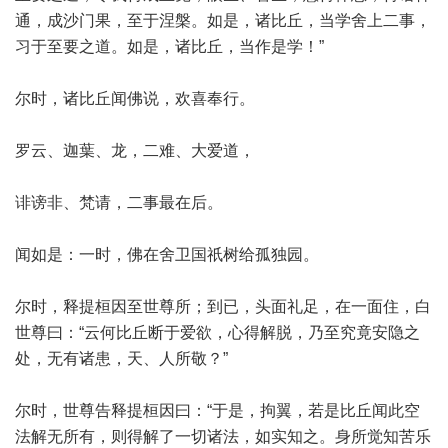
通，成沙门果，至于涅槃。如是，诸比丘，当学舍上二事，
习于至要之道。如是，诸比丘，当作是学！”
尔时，诸比丘闻佛说，欢喜奉行。
罗云、迦葉、龙，二难、大爱道，
诽谤非、梵请，二事最在后。
闻如是：一时，佛在舍卫国祇树给孤独园。
尔时，释提桓因至世尊所；到已，头面礼足，在一面住，白
世尊曰：“云何比丘断于爱欲，心得解脱，乃至究竟安隐之
处，无有诸患，天、人所敬？”
尔时，世尊告释提桓因曰：“于是，拘翼，若是比丘闻此空
法解无所有，则得解了一切诸法，如实知之。身所觉知苦乐