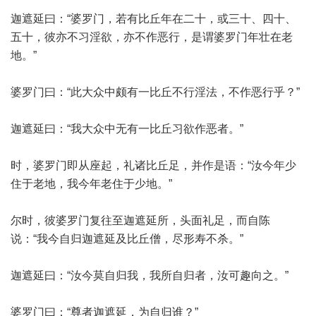
迦遮延曰：“婆罗门，若有比丘年在二十，或三十、四十、
五十，彼亦不习淫欲，亦不作恶行，是谓婆罗门年壮在老
地。”
婆罗门曰：“此大众中颇有一比丘不行淫法，不作恶行乎？”
迦遮延曰：“我大众中无有一比丘习欲作恶者。”
时，婆罗门即从座起，礼诸比丘足，并作是语：“汝今年少
住于老地，我今年老住于少地。”
尔时，彼婆罗门复往至迦遮延所，头面礼足，而自陈
说：“我今自归迦遮延及比丘僧，尽形寿不杀。”
迦遮延曰：“汝今莫自归我，我所自归者，汝可趣向之。”
婆罗门曰：“尊者迦遮延，为自归谁？”