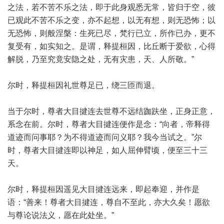
之法，若不苦不乐之法，即于此身观悉无常，皆归于空，彼
已观此不苦不乐之变，亦不起想，以无有想，则无恐怖；以
无恐怖，则般涅槃：生死已尽，梵行已立，所作已办，更不
复受有，如实知之。是谓，释提桓因，比丘断于爱欲，心得
解脱，乃至究竟安隐之处，无有灾患，天、人所敬。”
尔时，释提桓因礼世尊足已，绕三匝而退。
当于尔时，尊者大目揵连去世尊不远结跏趺坐，正身正意，
系念在前。尔时，尊者大目揵连便作是念：“向者，帝释得
道迹而问事耶？为不得道迹而问义耶？我今当试之。”尔
时，尊者大目揵连即以神足，如人屈伸臂顷，便至三十三
天。
尔时，释提桓因遥见大目揵连远来，即起奉迎，并作是
语：“善来！尊者大目揵连，尊自不至此，亦大久矣！愿欲
与尊论说法义，愿在此处坐。”