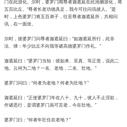
门在此游化。尔时，婆罗门闻尊者迦遮延在此池侧游化，将
五百比丘。“尊者长老功德具足，我今可往问讯彼人。”是
时，上色婆罗门将五百弟子，往至尊者迦遮延所，共相问
讯，在一面坐。
尔时，彼婆罗门问尊者迦遮延曰：“如迦遮延所行，此非
法、律：年少比丘不向我等诸高德婆罗门作礼。”
迦遮延曰：“婆罗门当知：彼如来、至真、等正觉，说此二
地。云何为二地？一名、老地，二名、壮地。”
婆罗门问曰：“何者为老地？何者为壮地？”
迦遮延曰：“正使婆罗门年在八十、九十，彼人不止淫欲，
作诸恶行，是谓婆罗门虽可言老，今在壮地。”
婆罗门曰：“何者年壮住在老地？”