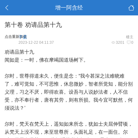
增一阿含经
第十卷 劝请品第十九
点击重新加载
子柔
楼主
2023-12-22 04:11:37
3201
0
劝请品第十九
闻如是：一时，佛在摩竭国道场树下。
尔时，世尊得道未久，便生是念：“我今甚深之法难晓难
了，难可觉知，不可思惟，休息微妙，智者所觉知，能分别
义理，习之不厌，即得欢喜。设吾与人说妙法者，人不信
受，亦不奉行者，唐有其劳，则有所损。我今宜可默然，何
须说法？’
尔时，梵天在梵天上，遥知如来所念，犹如士夫屈伸臂顷，
从梵天上没不现，来至世尊所，头面礼足，在一面住。尔