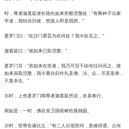
时，尊者迦遮延便长跪向如来所般涅槃处：“有释种子出家
学道，我恒自归彼，然彼人即是我师。”
婆罗门曰：“此沙门瞿昙为在何处？我今欲见之。”
迦遮延曰：“彼如来已取涅槃。”
婆罗门言：“若如来在世者，我乃可百千由旬往问讯之。彼
如来虽取涅槃，我今重自归作礼及佛、法、众，尽其形寿，
不复杀生。”
尔时，上色婆罗门闻尊者迦遮延所说，欢喜奉行。
闻如是：一时，佛在舍卫国祇树给孤独园。
尔时，世尊告诸比丘：“有二人出现世间，甚难得遇。云何