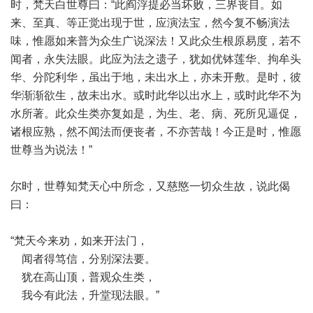
时，梵天白世尊曰：“此阎浮提必当坏败，三界丧目。如
来、至真、等正觉出现于世，应演法宝，然今复不畅演法
味，惟愿如来普为众生广说深法！又此众生根原易度，若不
闻者，永失法眼。此应为法之遗子，犹如优钵莲华、拘牟头
华、分陀利华，虽出于地，未出水上，亦未开敷。是时，彼
华渐渐欲生，故未出水。或时此华以出水上，或时此华不为
水所著。此众生类亦复如是，为生、老、病、死所见逼促，
诸根应熟，然不闻法而便丧者，不亦苦哉！今正是时，惟愿
世尊当为说法！”
尔时，世尊知梵天心中所念，又慈愍一切众生故，说此偈
曰：
“梵天今来劝，如来开法门，
闻者得笃信，分别深法要。
犹在高山顶，普观众生类，
我今有此法，升堂现法眼。”