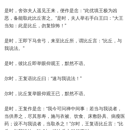
是时，舍弥夫人遥见王来，便作是念：“此优填王极为凶
恶，备能取此比丘害之。”是时，夫人举右手白王曰：“大王
当知：此是比丘，勿复惊怖！”
是时，王即下马舍弓，来至比丘所，谓比丘言：“比丘，与
我说法。”
是时，彼比丘即举眼仰观王，默然不语。
尔时，王复语比丘曰：“速与我说法！”
尔时，比丘复举眼仰观王已，默然不语。
是时，王复作是念：“我今可问禅中间事：若当与我说者，
当供养之，尽其形寿，施与衣被、饮食、床敷卧具、病瘦医
药；设不与我说者，当取杀之！”尔时，王复语比丘言：“比