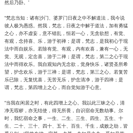
然后乃卧。’
“梵志当知：诸有沙门、婆罗门日夜之中不解道法，我今说
彼人极为愚惑。然我，梵志，日夜之中解于道法，加有勇猛
之心，亦不虚妄，意不错乱，恒若一心，无贪欲想，有觉、
有观，念持喜、乐，游于初禅；是谓，梵志，是我初心于现
法中而自娱乐。若除有觉、有观，内有欢喜，兼有一心，无
觉、无观，定念喜，游于二禅；是谓，梵志，第二之心于现
法中而得欢乐。我自观知内无念欲，觉身快乐，诸贤圣所希
望，护念欢乐，游于三禅；是谓，梵志，第三之心。若复苦
乐已除，无复忧喜，无苦无乐，护念清净，游于四禅；是
谓，梵志，第四增上之心，而自觉知游于心意。
“当我在闲居之时，有此四增上之心。我以此三昧之心，清
净无瑕秽，亦无结使，得无所畏，自识宿命无数劫事。尔
时，我忆宿命之事，一生、二生、三生、四生、五生、十
生、二十、三十、四十、五十、百生、千生，成败之劫，皆