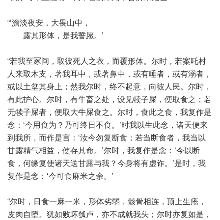
“‘澹淡夜安，大畏山中，
露其形体，是我誓愿。’
“若我至冢间，取彼死人之衣，而覆形体。尔时，若案吒村
人来取木支，著我耳中，或著鼻中，或有唾者，或有溺者，
或以土坌其身上；然我尔时，终不起意，向彼人民。尔时，
有此护心。尔时，有牛畜之处，设见犊子屎，便取食之；若
无犊子屎者，便取大牛屎食之。尔时，食此之食，我复作是
念：‘今用食为？乃可终日不食。’时我以生此念，诸天便来
到我所，而作是言：‘汝今勿复断食；若当断食者，我当以
甘露精气相益，使存其命。’尔时，我复作是念：‘今以断
食，何缘复使诸天送甘露与我？今身将有虚诈。’是时，我
复作是念：‘今可食麻米之余。’
“尔时，日食一麻一米，形体劣弱，骸骨相连，顶上生疮，
皮肉自堕。犹如败坏瓠卢，亦不成就我头；尔时亦复如是，