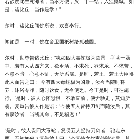
若欲度此生死海者，当求方便，灭二十一结，入涅槃城。如
是，诸比丘，当作是学！”
尔时，诸比丘闻佛所说，欢喜奉行。
闻如是：一时，佛在舍卫国祇树给孤独园。
尔时，世尊告诸比丘：“犹如四大毒蛇极为凶暴，举著一函
中。若有人从四方来，欲令活、不求死，欲求乐、不求苦，
不愚不暗，心意不乱，无所系属。是时，若王、若王大臣唤
此人而告之曰：‘今有四大毒蛇极为凶暴，汝今当随时将
养，沐浴令净，随时饮食，无令使乏。今正是时，可往施
行。’是时，彼人心怀恐惧，不敢直前，便舍驰走，莫知所
凑。复重告彼人作是语：‘今使五人皆持刀剑而随汝后，其
有获汝者，当断其命，不足稽迟！’
“是时，彼人畏四大毒蛇，复畏五人捉持刀剑者，驰走东
西，不知如何？复告彼人曰：‘今复使六怨家使随汝后，其