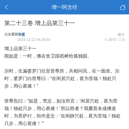
增一阿含经
第二十三卷 增上品第三十一
点击重新加载
子柔
楼主
2023-12-22 04:36:54
3073
0
增上品第三十一
闻如是：一时，佛在舍卫国祇树给孤独园。
尔时，生漏婆罗门往至世尊所，共相问讯，在一面坐。尔
时，婆罗门白世尊曰：“在闲居穴处，甚为苦哉！独处只
步，用心甚难！”
世尊告曰：“如是，梵志，如汝所言：‘闲居穴处，甚为苦
哉！独处只步，用心甚难！’所以然者？我曩昔未成佛道
时，为菩萨行，恒作是念：‘在闲静穴处，甚为苦哉！独处
只步，用心甚难！’”