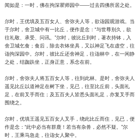
闻如是：一时，佛在拘深瞿师园中——过去四佛所居之处。
尔时，王优填及五百女人、舍弥夫人等，欲诣园观游戏。当
于尔时，舍卫城中有一比丘，便作是念：“与世尊别久，欲
往礼敬、承受、问讯。”尔时，彼比丘到时，著衣持钵，入
舍卫城乞食；食后，除去衣钵坐具，又以神足飞在虚空，往
诣拘深园中。尔时，彼比丘还舍神足，往诣林中，在一闲静
之处，结跏趺坐，正身正意，系念在前。
尔时，舍弥夫人将五百女人等，往到此林。是时，舍弥夫人
遥见比丘以道神足在树下坐，见已，往至比丘前，头面礼
足，在前叉手而住；及五百夫人皆悉头面礼足，亦复叉手而
围绕之。
尔时，优填王遥见五百女人叉手，绕此比丘而住，见已，便
作是念：“此中必当有群鹿！若当有杂兽，必然不疑。”尔
时，王乘马急走，往诣女人聚中。