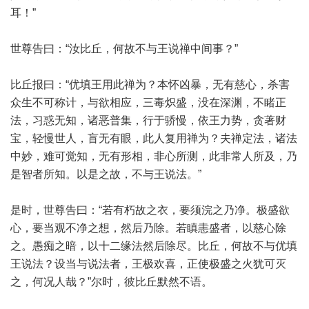
耳！”
世尊告曰：“汝比丘，何故不与王说禅中间事？”
比丘报曰：“优填王用此禅为？本怀凶暴，无有慈心，杀害
众生不可称计，与欲相应，三毒炽盛，没在深渊，不睹正
法，习惑无知，诸恶普集，行于骄慢，依王力势，贪著财
宝，轻慢世人，盲无有眼，此人复用禅为？夫禅定法，诸法
中妙，难可觉知，无有形相，非心所测，此非常人所及，乃
是智者所知。以是之故，不与王说法。”
是时，世尊告曰：“若有朽故之衣，要须浣之乃净。极盛欲
心，要当观不净之想，然后乃除。若瞋恚盛者，以慈心除
之。愚痴之暗，以十二缘法然后除尽。比丘，何故不与优填
王说法？设当与说法者，王极欢喜，正使极盛之火犹可灭
之，何况人哉？”尔时，彼比丘默然不语。