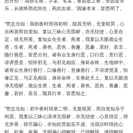
悉分别：‘我曾生彼，字某、名某，食如是之食，受如是苦
乐，从彼终而此间生，死此生彼。’因缘本末，皆悉明了。
“梵志当知：我初夜时而得初明，除其无明，无复暗冥，心
乐闲居而自觉知。复以三昧心无瑕秽，亦无结使，心意在
定，得无所畏。复知众生生者、死者，我复以天眼观众生
类，生者、死者，善色、恶色，善趣、恶趣，若好、若丑，
随行善恶，皆悉分别。诸有众生身行恶，口行恶，意行恶，
诽谤贤圣，恒怀邪见，与邪见相应，身坏命终，生地狱中。
诸有众生身行善行，口修善行，意修善行，不诽谤贤圣，恒
修正见，与正见相应，身坏命终，生善处天上。复以天眼清
净无瑕秽，观众生类，生者、死者，善色、恶色，善趣、恶
趣，若好、若丑，随其行本，皆悉知之。
“梵志当知：若中夜时得第二明，无复暗冥，而自觉知乐于
闲居。我复以三昧心清净无瑕秽，亦无结使，心意得定，得
无所畏，得尽漏心，亦知此苦如实不虚。当我尔时得此心
时，欲漏、有漏、无明漏心得解脱；已得解脱，便得解脱