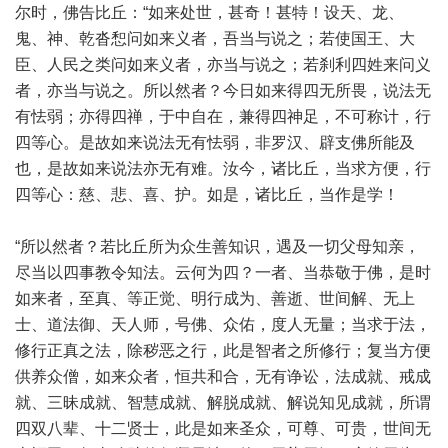
尔时，佛告比丘：“如来处世，甚奇！甚特！设天、龙、
鬼、神、乾沓惒问如来义者，吾当与说之；若使国王、大
臣、人民之类问如来义者，亦当与说之；若刹利四姓来问义
者，亦当与说之。所以然者？今日如来得四无所畏，说法无
有怯弱；亦得四禅，于中自在，兼得四神足，不可称计，行
四等心。是故如来说法无有怯弱，非罗汉、辟支佛所能及
也，是故如来说法亦无有难。汝今，诸比丘，当求方便，行
四等心：慈、悲、喜、护。如是，诸比丘，当作是学！
“所以然者？若比丘所为众生善知识，遇及一切父母知亲，
尽当以四事教令知法。云何为四？一者、当恭敬于佛，是时
如来者，至真、等正觉、明行成为、善逝、世间解、无上
士、道法御、天人师，号佛、众佑，度人无量；当求于法，
修行正真之法，除秽恶之行，此是智者之所修行；复当方便
供养众僧，如来众者，恒共和合，无有诤讼，法成就、戒成
就、三昧成就、智慧成就、解脱成就、解说知见成就，所谓
四双八辈、十二贤士，此是如来圣众，可尊、可贵，世间无