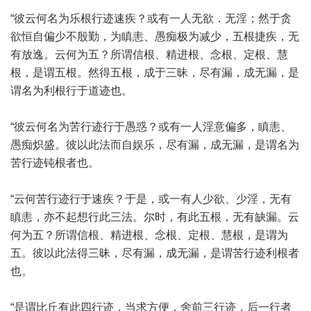
“彼云何名为乐根行迹速疾？或有一人无欲．无淫；然于贪
欲恒自偏少不殷勤，为瞋恚、愚痴极为减少，五根捷疾，无
有放逸。云何为五？所谓信根、精进根、念根、定根、慧
根，是谓五根。然得五根，成于三昧，尽有漏，成无漏，是
谓名为利根行于道迹也。
“彼云何名为苦行迹行于愚惑？或有一人淫意偏多，瞋恚、
愚痴炽盛。彼以此法而自娱乐，尽有漏，成无漏，是谓名为
苦行迹钝根者也。
“云何苦行迹行于速疾？于是，或一有人少欲、少淫，无有
瞋恚，亦不起想行此三法。尔时，有此五根，无有缺漏。云
何为五？所谓信根、精进根、念根、定根、慧根，是谓为
五。彼以此法得三昧，尽有漏，成无漏，是谓苦行迹利根者
也。
“是谓比丘有此四行迹，当求方便，舍前三行迹，后一行者