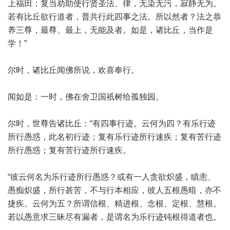
上福田；复当劝助使行贤圣法、律，无染无污，寂静无为。
若有比丘欲行道者，普共行此四事之法。所以然者？法之恭
养三尊，最尊、最上，无能及者。如是，诸比丘，当作是
学！”
尔时，诸比丘闻佛所说，欢喜奉行。
闻如是：一时，佛在舍卫国祇树给孤独园。
尔时，世尊告诸比丘：“有四事行迹。云何为四？有乐行迹
所行愚惑，此名初行迹；复有乐行迹所行速疾；复有苦行迹
所行愚惑；复有苦行迹所行速疾。
“彼云何名为乐行迹所行愚惑？或有一人贪欲炽盛，瞋恚、
愚痴炽盛，所行甚苦，不与行本相应，彼人五根愚暗，亦不
捷疾。云何为五？所谓信根、精进根、念根、定根、慧根。
若以愚意求三昧尽有漏者，是谓名为乐行迹钝根得道者也。