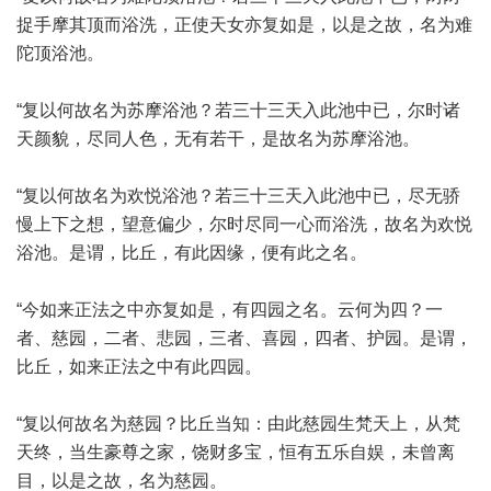
捉手摩其顶而浴洗，正使天女亦复如是，以是之故，名为难
陀顶浴池。
“复以何故名为苏摩浴池？若三十三天入此池中已，尔时诸
天颜貌，尽同人色，无有若干，是故名为苏摩浴池。
“复以何故名为欢悦浴池？若三十三天入此池中已，尽无骄
慢上下之想，望意偏少，尔时尽同一心而浴洗，故名为欢悦
浴池。是谓，比丘，有此因缘，便有此之名。
“今如来正法之中亦复如是，有四园之名。云何为四？一
者、慈园，二者、悲园，三者、喜园，四者、护园。是谓，
比丘，如来正法之中有此四园。
“复以何故名为慈园？比丘当知：由此慈园生梵天上，从梵
天终，当生豪尊之家，饶财多宝，恒有五乐自娱，未曾离
目，以是之故，名为慈园。