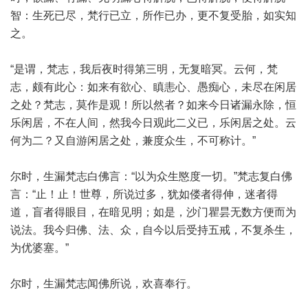
智：生死已尽，梵行已立，所作已办，更不复受胎，如实知
之。
“是谓，梵志，我后夜时得第三明，无复暗冥。云何，梵
志，颇有此心：如来有欲心、瞋恚心、愚痴心，未尽在闲居
之处？梵志，莫作是观！所以然者？如来今日诸漏永除，恒
乐闲居，不在人间，然我今日观此二义已，乐闲居之处。云
何为二？又自游闲居之处，兼度众生，不可称计。”
尔时，生漏梵志白佛言：“以为众生愍度一切。”梵志复白佛
言：“止！止！世尊，所说过多，犹如偻者得伸，迷者得
道，盲者得眼目，在暗见明；如是，沙门瞿昙无数方便而为
说法。我今归佛、法、众，自今以后受持五戒，不复杀生，
为优婆塞。”
尔时，生漏梵志闻佛所说，欢喜奉行。