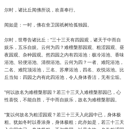
尔时，诸比丘闻佛所说，欢喜奉行。
闻如是：一时，佛在舍卫国祇树给孤独园。
尔时，世尊告诸比丘：“三十三天有四园观，诸天于中而自
娱乐，五乐自娱。云何为四？难檀槃那园观、粗涩园观、昼
夜园观、杂种园观。然四园之内有四浴池：极冷浴池、香味
浴池、轻便浴池、清彻浴池。云何为四？一者、难陀浴池，
二名、难陀顶浴池，三名、苏摩浴池，四名、欢悦浴池。比
丘当知：四园之内有此四浴池，令人身体香洁，无有尘垢。
“何以故名为难檀槃那园？若三十三天入难檀槃那园已，心
性喜悦，不能自胜，于中而自娱乐，故名为难檀槃那园。
“复以何故名为粗涩园观？若三十三天入此园中已，身体极
粗。犹如冬时以香涂身，身体极粗；此亦如是，若三十三天