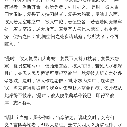
有得者，当断其命；欲所为者，可时办之。’是时，彼人畏
四大毒蛇，复畏五人持刀杖者，复畏六怨家，便驰走东西。
彼人若见空墟之中，欲入中藏，若值空舍，若破墙间无坚牢
处，若见空器，尽无所有。若复有人与此人亲友，欲令免
济，便告之曰：‘此间空闲之处多诸贼寇，欲所为者，今可
随意。’
“是时，彼人复畏四大毒蛇，复畏五人持刀杖者，复畏六怨
家，复畏空墟村中，便驰走东西。彼人前行，若见大水极深
且广，亦无人民及桥梁可度得至彼岸，然复彼人所立之处多
诸恶贼。是时，彼人作是思惟：‘此水极为深广，饶诸贼
寇，当云何得度彼岸？我今可集聚材木草蘘作筏，依此筏从
此岸得至彼岸。’是时，彼人便集薪草作筏已，即得至彼
岸，志不移动。
“诸比丘当知：我今作喻，当念解之。说此义时，为有何
义？言四毒蛇者，即四大是也。云何为四大？所谓地种、水