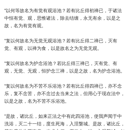
“以何等故名为有觉有观浴池？若有比丘得初禅已，于诸法
中恒有觉、观，思惟诸法，除去结缠，永无有余，以是之
故，名为有觉有观。
“复以何故名为无觉无观浴池？若有比丘得二禅已，灭有
觉、有观，以禅为食，以是故名之为无觉无观。
“复以何故名为护念浴池？若比丘得三禅已，灭有觉、有
观，无觉、无观，恒护念三禅，以是之故，名为护念浴池。
“复以何故名为不苦不乐浴池？若有比丘得四禅已，亦不念
乐，复不念苦，亦不念过去当来之法，但用心于现在法中，
以是之故，名为不苦不乐浴池。
“是故，诸比丘，如来正法之中有此四浴池，使我声闻于中
洗浴，灭二十一结，度生死海，入涅槃城。是故，诸比丘，