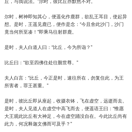
丘，与我说法。”尔时，彼比丘亦默然不对。
尔时，树神即知其心，便遥化作鹿群，欲乱王耳目，使起异
想。是时，王遥见鹿已，便作是念：“今且舍此沙门，沙门
竟当何所至凑！”即乘马往射群鹿。
是时，夫人白道人曰：“比丘，今为所诣？”
比丘曰：“欲至四佛住处往觐世尊。”
夫人白言：“比丘，今正是时，速往所在，勿复住此，为王
所害者，罪王甚重。”
是时，彼比丘即从座起，收摄衣钵，飞在虚空，远逝而去。
是时，夫人见道人在虚空中高飞而去，便遥语王曰：“惟愿
大王观此比丘有大神足，今在虚空踊没自在。今此比丘尚有
此力，何况释迦文佛而可及乎？”