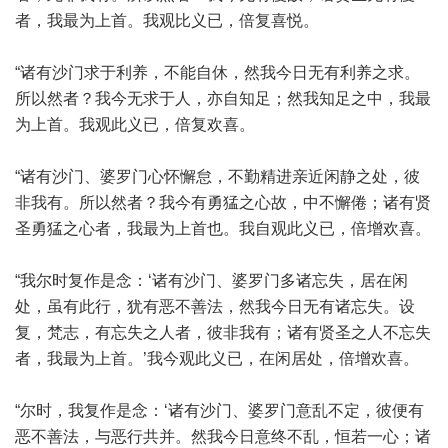
者，我最为上首。我观比义已，倍复喜悦。
“诸有沙门求于利养，不能自休，然我今日无有利养之求。
所以然者？我今无求于人，亦自知足；然我知足之中，我最
为上首。我观此义已，倍复欢喜。
“诸有沙门、婆罗门心怀懈怠，不勤精进亲近闲静之处，彼
非我有。所以然者？我今有勇猛之心故，中不懈倦；诸有贤
圣勇猛之心者，我最为上首也。我自观此义已，倍增欢喜。
“我尔时复作是念：‘诸有沙门、婆罗门多诸忘失，居在闲
处，虽有此行，犹有恶不善法，然我今日无有诸忘失。设
复，梵志，有忘失之人者，彼非我有；诸有贤圣之人不忘失
者，我最为上首。’我今观此义已，在闲居处，倍增欢喜。
“尔时，我复作是念：‘诸有沙门、婆罗门意乱不定，彼便有
恶不善法，与恶行共并。然我今日意终不乱，恒若一心；诸