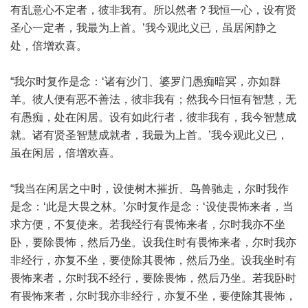
有乱意心不定者，彼非我有。所以然者？我恒一心，设有贤
圣心一定者，我最为上首。’我今观此义已，虽居闲静之
处，倍增欢喜。
“我尔时复作是念：‘诸有沙门、婆罗门愚痴暗冥，亦如群
羊。彼人便有恶不善法，彼非我有；然我今日恒有智慧，无
有愚痴，处在闲居。设有如此行者，彼非我有，我今智慧成
就。诸有贤圣智慧成就者，我最为上首。’我今观此义已，
虽在闲居，倍增欢喜。
“我当在闲居之中时，设使树木摧折、鸟兽驰走，尔时我作
是念：‘此是大畏之林。’尔时复作是念：‘设使畏怖来者，当
求方便，不复使来。若我经行有畏怖来者，尔时我亦不坐
卧，要除畏怖，然后乃坐。设我住时有畏怖来者，尔时我亦
非经行，亦复不坐，要使除其畏怖，然后乃坐。设我坐时有
畏怖来者，尔时我不经行，要除畏怖，然后乃坐。若我卧时
有畏怖来者，尔时我亦非经行，亦复不坐，要使除其畏怖，