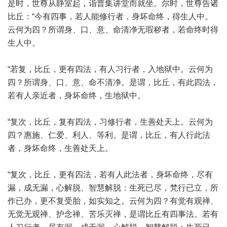
是时，世尊从静室起，诣普集讲堂而就坐。尔时，世尊告诸
比丘：“今有四事，若人能修行者，身坏命终，得生人中。
云何为四？所谓身、口、意、命清净无瑕秽者，若命终时得
生人中。
“若复，比丘，更有四法，有人习行者，入地狱中。云何为
四？所谓身、口、意、命不清净。是谓，比丘，有此四法，
若有人亲近者，身坏命终，生地狱中。
“复次，比丘，复有四法，习修行者，生善处天上。云何为
四？惠施、仁爱、利人、等利。是谓，比丘，有人行此法
者，身坏命终，生善处天上。
“复次，比丘，更有四法，若有人此法者，身坏命终，尽有
漏，成无漏，心解脱、智慧解脱：生死已尽，梵行已立，所
作已办，更不复受胎，如实知之。云何为四？有觉有观禅、
无觉无观禅、护念禅、苦乐灭禅，是谓比丘有四事法。若有