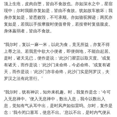
顶上生疮，皮肉自堕，皆由不食故也。亦如深水之中，星宿
现中；尔时我眼亦复如是，皆由不食故。犹如故车败坏；我
身亦复如是，皆悉败毁，不可承顺。亦如骆驼脚迹；两尻亦
复如是，若我以手按摩腹时便值脊骨，若按脊时复值腹皮。
身体羸弱者，皆由不食故。
“我尔时，复以一麻一米，以此为食，竟无所益，亦复不得
上尊之法。若我意中欲大小便者，即便倒地，不能自起居。
是时，诸天见已，便作是说：‘此沙门瞿昙以取灭度。’或复
有诸天，而作是说：‘此沙门未命终，今必命终。’或复有诸
天，而作是说：‘此沙门亦非命终，此沙门实是阿罗汉，夫
罗汉之法有此苦行。’
“我尔时，犹有神识，知外来机趣。时，我复作是念：‘今可
入无息禅中。’便入无息禅中，数出入息，我今以数出入
息，觉知有气从耳中出，是时风声如似雷呜。尔时，复作是
念：‘我今闭口塞耳，使息不出。’息以不出，是时内气便从