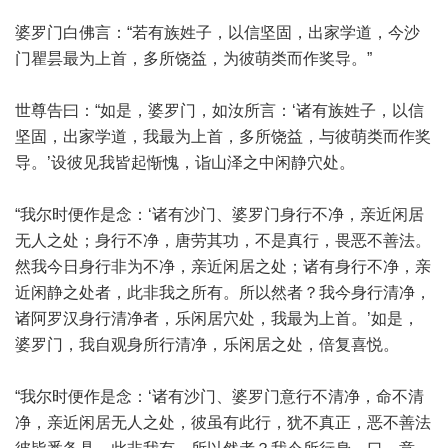
婆罗门白佛言：“若有族姓子，以信坚固，出家学道，今沙
门瞿昙最为上首，多所饶益，为彼萌类而作奖导。”
世尊告曰：“如是，婆罗门，如汝所言：‘诸有族姓子，以信
坚固，出家学道，我最为上首，多所饶益，与彼萌类而作奖
导。’设彼见我皆起惭愧，诣山泽之中闲静穴处。
“我尔时便作是念：‘诸有沙门、婆罗门身行不净，亲近闲居
无人之处；身行不净，唐劳其功，不是真行，畏恶不善法。
然我今日身行非为不净，亲近闲居之处；诸有身行不净，亲
近闲静之处者，此非我之所有。所以然者？我今身行清净，
诸阿罗汉身行清净者，乐闲居穴处，我最为上首。’如是，
婆罗门，我自观身所行清净，乐闲居之处，倍复喜悦。
“我尔时便作是念：‘诸有沙门、婆罗门意行不清净，命不清
净，亲近闲居无人之处，彼虽有此行，犹不真正，恶不善法