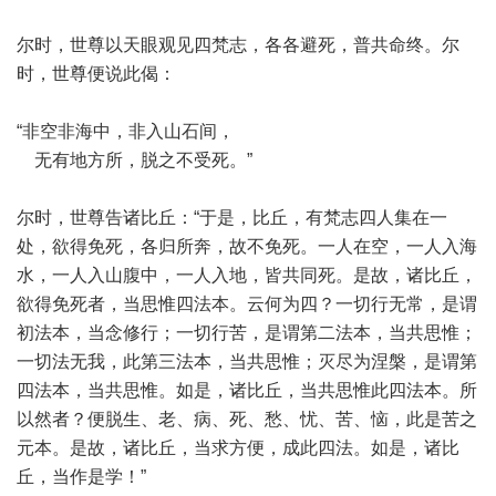
尔时，世尊以天眼观见四梵志，各各避死，普共命终。尔
时，世尊便说此偈：
“非空非海中，非入山石间，
无有地方所，脱之不受死。”
尔时，世尊告诸比丘：“于是，比丘，有梵志四人集在一
处，欲得免死，各归所奔，故不免死。一人在空，一人入海
水，一人入山腹中，一人入地，皆共同死。是故，诸比丘，
欲得免死者，当思惟四法本。云何为四？一切行无常，是谓
初法本，当念修行；一切行苦，是谓第二法本，当共思惟；
一切法无我，此第三法本，当共思惟；灭尽为涅槃，是谓第
四法本，当共思惟。如是，诸比丘，当共思惟此四法本。所
以然者？便脱生、老、病、死、愁、忧、苦、恼，此是苦之
元本。是故，诸比丘，当求方便，成此四法。如是，诸比
丘，当作是学！”