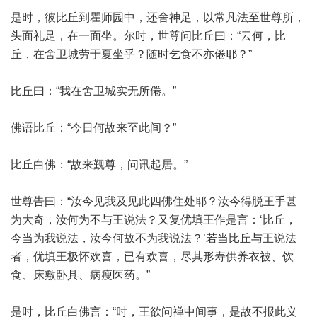
是时，彼比丘到瞿师园中，还舍神足，以常凡法至世尊所，
头面礼足，在一面坐。尔时，世尊问比丘曰：“云何，比
丘，在舍卫城劳于夏坐乎？随时乞食不亦倦耶？”
比丘曰：“我在舍卫城实无所倦。”
佛语比丘：“今日何故来至此间？”
比丘白佛：“故来觐尊，问讯起居。”
世尊告曰：“汝今见我及见此四佛住处耶？汝今得脱王手甚
为大奇，汝何为不与王说法？又复优填王作是言：‘比丘，
今当为我说法，汝今何故不为我说法？’若当比丘与王说法
者，优填王极怀欢喜，已有欢喜，尽其形寿供养衣被、饮
食、床敷卧具、病瘦医药。”
是时，比丘白佛言：“时，王欲问禅中间事，是故不报此义