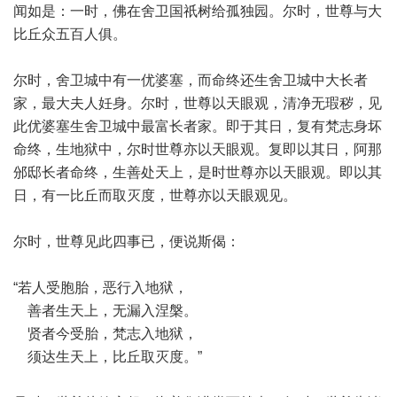
闻如是：一时，佛在舍卫国祇树给孤独园。尔时，世尊与大
比丘众五百人俱。
尔时，舍卫城中有一优婆塞，而命终还生舍卫城中大长者
家，最大夫人妊身。尔时，世尊以天眼观，清净无瑕秽，见
此优婆塞生舍卫城中最富长者家。即于其日，复有梵志身坏
命终，生地狱中，尔时世尊亦以天眼观。复即以其日，阿那
邠邸长者命终，生善处天上，是时世尊亦以天眼观。即以其
日，有一比丘而取灭度，世尊亦以天眼观见。
尔时，世尊见此四事已，便说斯偈：
“若人受胞胎，恶行入地狱，
善者生天上，无漏入涅槃。
贤者今受胎，梵志入地狱，
须达生天上，比丘取灭度。”