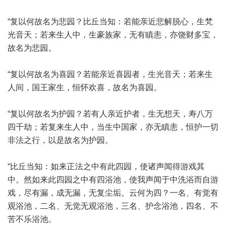
“复以何故名为悲园？比丘当知：若能亲近悲解脱心，生梵
光音天；若来生人中，生豪族家，无有瞋恚，亦饶财多宝，
故名为悲园。
“复以何故名为喜园？若能亲近喜园者，生光音天；若来生
人间，国王家生，恒怀欢喜，故名为喜园。
“复以何故名为护园？若有人亲近护者，生无想天，寿八万
四千劫；若复来生人中，当生中国家，亦无瞋恚，恒护一切
非法之行，以是故名为护园。
“比丘当知：如来正法之中有此四园，使诸声闻得游戏其
中。然如来此四园之中有四浴池，使我声闻于中洗浴而自游
戏，尽有漏，成无漏，无复尘垢。云何为四？一名、有觉有
观浴池，二名、无觉无观浴池，三名、护念浴池，四名、不
苦不乐浴池。