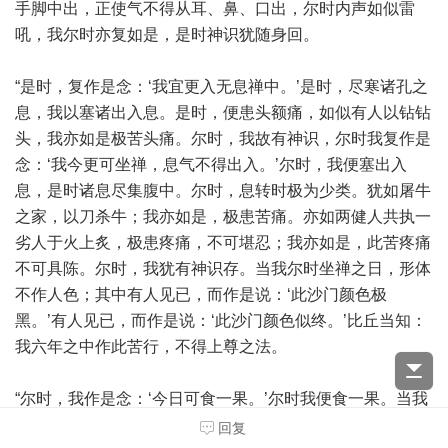
手脚中出，正使气不得从耳、鼻、口出，尔时内声如似雷
吼，我尔时亦复如是，是时神识犹随身回。
“是时，复作是念：‘我宜更入无息禅中。’是时，尽寒诸孔之
息，我以塞诸出入息。是时，便患头额痛，如似有人以钻钻
头，我亦如是极苦头痛。尔时，我故有神识，尔时我复作是
念：‘我今更可坐禅，息气不得出入。’尔时，我便塞出入
息，是时诸息尽集腹中。尔时，息转时极为少类。犹如屠牛
之家，以刀杀牛；我亦如是，极患苦痛。亦如两健人共执一
劣人于火上炙，极患疼痛，不可堪忍；我亦如是，此苦疼痛
不可具陈。尔时，我犹有神识存。当我尔时坐禅之日，形体
不作人色；其中有人见已，而作是说：‘此沙门颜色极
黑。’有人见已，而作是说：‘此沙门颜色似终。’比丘当知：
我六年之中作此苦行，不得上尊之法。
“尔时，我作是念：‘今日可食一果。’尔时我便食一果。当我
食一果之日，身形萎弱，不能自起居，如年百二十，骨节离
回复