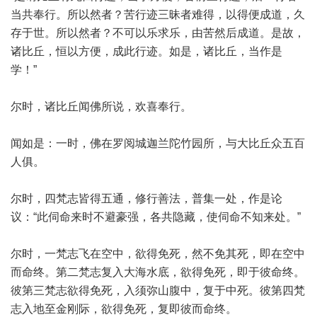
当共奉行。所以然者？苦行迹三昧者难得，以得便成道，久
存于世。所以然者？不可以乐求乐，由苦然后成道。是故，
诸比丘，恒以方便，成此行迹。如是，诸比丘，当作是
学！”
尔时，诸比丘闻佛所说，欢喜奉行。
闻如是：一时，佛在罗阅城迦兰陀竹园所，与大比丘众五百
人俱。
尔时，四梵志皆得五通，修行善法，普集一处，作是论
议：“此伺命来时不避豪强，各共隐藏，使伺命不知来处。”
尔时，一梵志飞在空中，欲得免死，然不免其死，即在空中
而命终。第二梵志复入大海水底，欲得免死，即于彼命终。
彼第三梵志欲得免死，入须弥山腹中，复于中死。彼第四梵
志入地至金刚际，欲得免死，复即彼而命终。