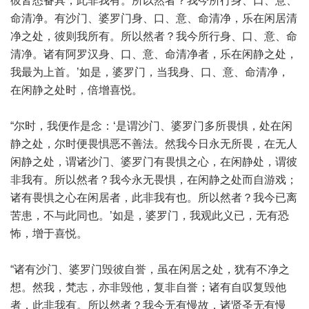
彼皆悉备具，此非我有。所以然者？我今所行身、口、意、
命清净。有沙门、婆罗门身、口、意、命清净，乐在闲居清
净之处，彼则我所有。所以然者？我今所行身、口、意、命
清净。诸有阿罗汉身、口、意、命清净者，乐在闲静之处，
我最为上首。’如是，婆罗门，当我身、口、意、命清净，
在闲静之处时，倍增喜悦。
“尔时，我便作是念：‘是谓沙门、婆罗门多所畏惧，处在闲
静之处，尔时便畏惧恶不善法。然我今日永无所畏，在无人
闲静之处，谓诸沙门、婆罗门有畏惧之心，在闲静处，谓彼
非我有。所以然者？我今永无畏惧，在闲静之处而自游戏；
诸有畏惧之心在闲居者，此非我有也。所以然者？我今已离
苦患，不与此同也。’如是，婆罗门，我观此义已，无有恐
怖，增于喜悦。
“诸有沙门、婆罗门毁彼自誉，虽在闲居之处，犹有不净之
想。然我，梵志，亦非毁他，复非自誉；诸有自叹复毁他
者，此非我有。所以然者？我今无有慢故，诸贤圣无有慢