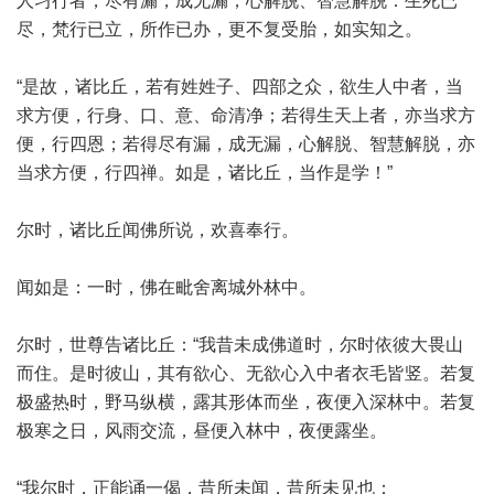
人习行者，尽有漏，成无漏，心解脱、智慧解脱：生死已
尽，梵行已立，所作已办，更不复受胎，如实知之。
“是故，诸比丘，若有姓姓子、四部之众，欲生人中者，当
求方便，行身、口、意、命清净；若得生天上者，亦当求方
便，行四恩；若得尽有漏，成无漏，心解脱、智慧解脱，亦
当求方便，行四禅。如是，诸比丘，当作是学！”
尔时，诸比丘闻佛所说，欢喜奉行。
闻如是：一时，佛在毗舍离城外林中。
尔时，世尊告诸比丘：“我昔未成佛道时，尔时依彼大畏山
而住。是时彼山，其有欲心、无欲心入中者衣毛皆竖。若复
极盛热时，野马纵横，露其形体而坐，夜便入深林中。若复
极寒之日，风雨交流，昼便入林中，夜便露坐。
“我尔时，正能诵一偈，昔所未闻，昔所未见也：