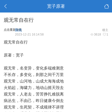
宽子原著
观无常自在行
点击重新加载
阳光
楼主
2023-12-21 16:14:58
3618
1
观无常自在行
原著：宽子
观无常，名变异，变化多端难测意
不长存，多变化，刹那之间千万里
观无常，山河地，山成大海海成地
火焰起，海啸力，地动山摇天毁去
观无常，人老去，苦苦挣扎难脱离
病丛生，不由己，昨日健康今倒去
观无常，生死契，不成规律不讲理