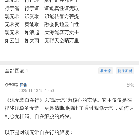
观无常，行正理，莫行走在邪见里
行于智，行于证，证道真性证无取
观无常，识受取，识能转智方菩提
无常变，莫能取，融会贯通显自性
观无常，如浪起，大海能容万丈击
如云过，如大雨，无碍天空晴万里
全部回复
看全部
倒序浏览
1
点击重新加载
子柔
沙发
2025-11-13 15:49:50
《观无常自在行》以“观无常”为核心的实修。它不仅仅是在
描述现象的无常，更是清晰地指出了通过观修无常，如何达
到心无挂碍、自在解脱的路径。
以下是对观无常自在行的解读：