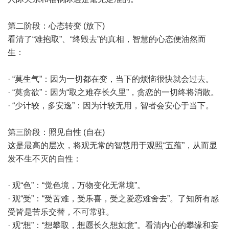
第二阶段：心态转变 (放下)
看清了“难抱取”、“终毁去”的真相，智慧的心态便油然而
生：
· “莫生气”：因为一切都在变，当下的烦恼很快就会过去。
· “莫贪欲”：因为“取之难存长久里”，贪恋的一切终将消散。
· “少计较，多安逸”：因为计较无用，智者会安心于当下。
第三阶段：照见自性 (自在)
这是最高的层次，将观无常的智慧用于观照“五蕴”，从而显
发不生不灭的自性：
· 观“色”：“觉色境，万物变化无常境”。
· 观“受”：“受苦难，受乐喜，受之爱恋难舍去”。了知所有感
受皆是苦乐交替，不可常驻。
· 观“想”：“想攀取，想愿长久想如意”。看清内心的攀缘和妄