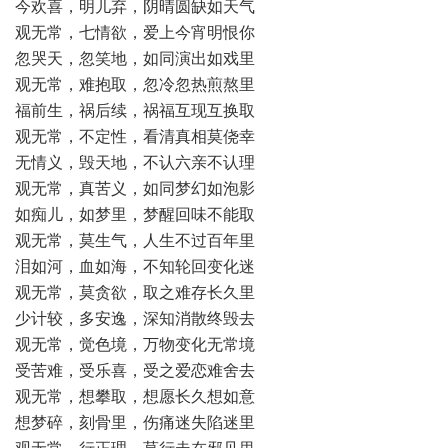
今欢喜，明儿弃，阴晴圆缺如天气
观无常，七情欲，爱上今宵明恨你
忽哭天，忽笑地，如同演出如戏里
观无常，难抱取，忽冷忽热煎熬里
福前生，祸后续，祸福互现互换取
观无常，不定性，看清真相莫侥幸
无情义，毁天地，不认六亲不认理
观无常，真苦义，如同梦幻如泡影
如痴儿，如梦里，梦醒回味不能取
观无常，莫生气，人生不过百年里
泪如河，血如海，不知轮回变化迷
观无常，莫贪欲，取之难存长久里
少计较，多安逸，深知消散终毁去
观无常，觉色境，万物变化无常境
受苦难，受乐喜，受之爱恋难舍去
观无常，想攀取，想愿长久想如意
想梦碎，刻骨里，伤痛迷失陷迷里