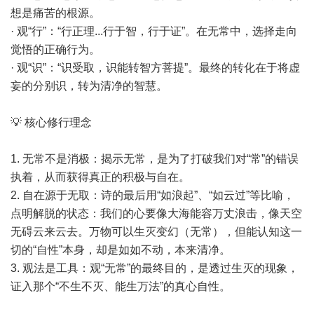
想是痛苦的根源。
· 观“行”：“行正理...行于智，行于证”。在无常中，选择走向
觉悟的正确行为。
· 观“识”：“识受取，识能转智方菩提”。最终的转化在于将虚
妄的分别识，转为清净的智慧。
💡 核心修行理念
1. 无常不是消极：揭示无常，是为了打破我们对“常”的错误
执着，从而获得真正的积极与自在。
2. 自在源于无取：诗的最后用“如浪起”、“如云过”等比喻，
点明解脱的状态：我们的心要像大海能容万丈浪击，像天空
无碍云来云去。万物可以生灭变幻（无常），但能认知这一
切的“自性”本身，却是如如不动，本来清净。
3. 观法是工具：观“无常”的最终目的，是透过生灭的现象，
证入那个“不生不灭、能生万法”的真心自性。