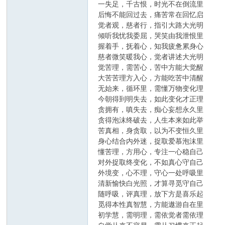
一失足，千古恨，时光不在倒流里
后悔不能回过去，痛苦常在回忆启
觉者观，慈者行，指引大路大光明
倾听我忧我委屈，哭笑由我泄恨里
握着手，抚着心，知我疲惫累身心
慈者微笑暖我心，觉者讲述大光明
觉苦理，需苦心，苦中方能大觉醒
大苦苦理方入心，方能吃苦中清醒
无始来，循环里，需懂万物变化理
今朝得到明失去，如此变化才正理
贪拥有，嗔失去，痴心妄想永久里
贪得泡沫终破去，人生本来如此举
苦真相，身贪取，以为不变恒久里
身心结合内外迷，捉取爱慕泡沫里
懂苦理，方用心，专注一心稳自己
对外捉取终变化，不如真心守自己
外境变，心不理，守心一处呼吸里
清新愉快白光照，才算寻觅守自己
随呼吸，评真理，放下方是喜乐起
觅得本性真智慧，方能遨游自在里
初学慧，需明理，需依觉者需依理