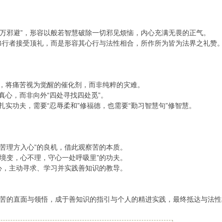
吼万邪避”，形容以般若智慧破除一切邪见烦恼，内心充满无畏的正气。
非指修行者接受顶礼，而是形容其心行与法性相合，所作所为皆为法界之礼赞
醒”，将痛苦视为觉醒的催化剂，而非纯粹的灾难。
的真心，而非向外“四处寻找四处觅”。
的扎实功夫，需要“忍辱柔和”修福德，也需要“勤习智慧句”修智慧。
苦苦理方入心”的良机，借此观察苦的本质。
外境变，心不理，守心一处呼吸里”的功夫。
之心，主动寻求、学习并实践善知识的教导。
苦的直面与领悟，成于善知识的指引与个人的精进实践，最终抵达与法性