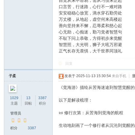
自觉从来不容易，需从习惯来正起
口言苦，行迷路，心行不一难对路
安安稳稳心放宽，滴水穿石勤劳处
万丈楼，从地起，虚空何来高楼起
善向坚持来不懈，忍辱柔和慈心起
心无助，心痴迷，勤习觉者智慧句
不耻下问上恭敬，方得初步来觉醒
智慧照，大光明，狮子大吼万邪避
正气长存无畏惧，大千世界同顶礼
回复
子柔
发表于 2025-11-13 15:30:54
来自手机
|
《觉海游》描绘从苦海迷途到智慧觉醒的
1029
13
3387
以下是解读梳理：
主题
回帖
积分
📜 修行次第：从苦海到觉海的航程
管理员
生动地刻画了一个修行者从沉沦到觉醒的
积分
3387