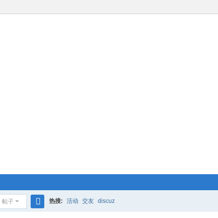
热搜:
活动
交友
discuz
帖子
搜