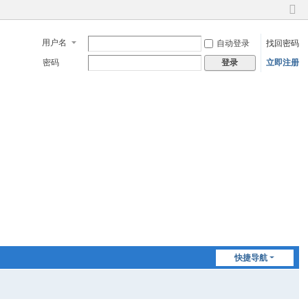
切
换
用户名
自动登录
找回密码
到
窄
密码
立即注册
登录
版
快捷导航