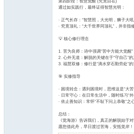
第四阶段：智慧觉醒 (究竟自在)
通过如实践行，最终证得智慧光明：
· 正气长存：“智慧照，大光明，狮子大
· 究竟顶礼：“大千世界同顶礼”，并
💡 核心修行理念
1. 苦为良师：诗中强调“苦中方能大觉
2. 心外无道：解脱的关键在于“守自己”
3. 福慧双修：修行是“滴水穿石勤劳处”
🎯 实修指导
· 困境转念：遇到困境时，思维这是“大
· 日常守心：在日常生活中，随时练习“
· 依止善知识：常怀“不耻下问上恭敬”
总结：
《觉海游》告诉我们，真正的解脱始于对
愿您借此舟，早日渡过苦海，安抵觉岸！