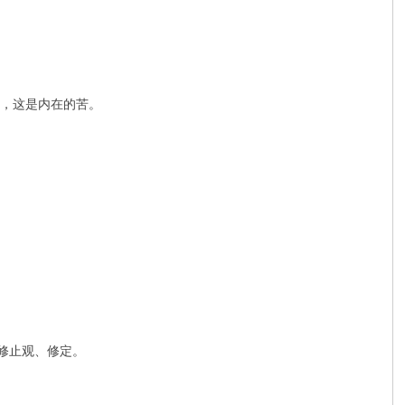
私，这是内在的苦。
。
是修止观、修定。