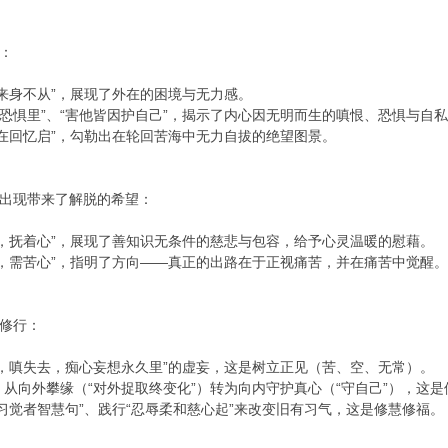
：
行来身不从”，展现了外在的困境与无力感。
在恐惧里”、“害他皆因护自己”，揭示了内心因无明而生的嗔恨、恐惧与自
苦常在回忆启”，勾勒出在轮回苦海中无力自拔的绝望图景。
出现带来了解脱的希望：
着手，抚着心”，展现了善知识无条件的慈悲与包容，给予心灵温暖的慰藉。
苦理，需苦心”，指明了方向——真正的出路在于正视痛苦，并在痛苦中觉醒
修行：
拥有，嗔失去，痴心妄想永久里”的虚妄，这是树立正见（苦、空、无常）。
”，从向外攀缘（“对外捉取终变化”）转为向内守护真心（“守自己”），这
“勤习觉者智慧句”、践行“忍辱柔和慈心起”来改变旧有习气，这是修慧修福。