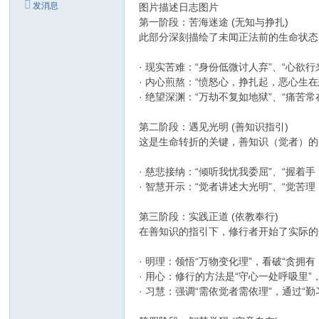
发消息
图片描述日志图片
第一阶段：苦海迷途 (无知与挣扎)
此部分深刻描绘了未闻正法前的生命状态
· 现实苦难：“身份低微讨人弃”、“心欲
· 内心煎熬：“愤怒心，挣扎起，恶心生
· 绝望深渊：“万劫不复如地狱”、“痛
第二阶段：遇见光明 (善知识指引)
这是生命转折的关键，善知识（觉者）的
· 慈悲接纳：“倾听我忧我委屈”、“握
· 智慧开示：“觉者讲述大光明”、“觉
第三阶段：实践正道 (依教奉行)
在善知识的指引下，修行者开始了实际的
· 明理：领悟“万物变化理”，看破“贪
· 用心：修行的方法是“守心一处呼吸里
· 习慧：强调“需依觉者需依理”，通过