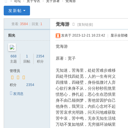
»
论坛
›
宽子专区
›
宽子原著
›
觉海游
禅
发新帖
净
觉海游
查看:
3584
|
回复:
1
[复制链接]
中
心
阳光
发表于 2023-12-21 16:23:42
|
显示全部楼
觉海游
668
1
2354
原著：宽子
主题
回帖
积分
无知迷，苦海里，处处苦难步难移
管理员
四处寻找四处觅，人的一生有何义
四撞墙，四碰壁，身份低微讨人弃
积分
2354
心欲行来身不从，分分秒秒煎熬里
发消息
愤怒心，挣扎起，恶心生在恐惧里
身不由己颠倒梦，害他皆因护自己
他身伤，我哭泣，内疚心念对不起
苦苦哀求光明路，问天问地难获取
苦中哀，苦中鸣，无奈无知生活续
万劫不复如地狱，无穷循环油锅里