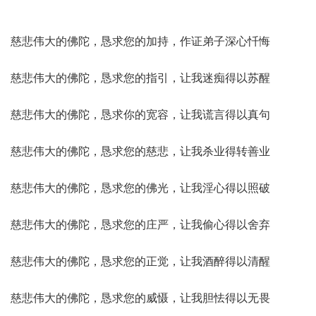
慈悲伟大的佛陀，恳求您的加持，作证弟子深心忏悔
慈悲伟大的佛陀，恳求您的指引，让我迷痴得以苏醒
慈悲伟大的佛陀，恳求你的宽容，让我谎言得以真句
慈悲伟大的佛陀，恳求您的慈悲，让我杀业得转善业
慈悲伟大的佛陀，恳求您的佛光，让我淫心得以照破
慈悲伟大的佛陀，恳求您的庄严，让我偷心得以舍弃
慈悲伟大的佛陀，恳求您的正觉，让我酒醉得以清醒
慈悲伟大的佛陀，恳求您的威慑，让我胆怯得以无畏