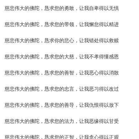
慈悲伟大的佛陀，恳求您的勇敢，让我自卑得以无惧
慈悲伟大的佛陀，恳求您的带领，让我懈怠得以精进
慈悲伟大的佛陀，恳求你的悲心，让我错处得以救赎
慈悲伟大的佛陀，恳求您的大慈，让我不孝得懂感恩
慈悲伟大的佛陀，恳求您的善智，让我恶心得以消散
慈悲伟大的佛陀，恳求您的忠言，让我恶习得以改过
慈悲伟大的佛陀，恳求您的善导，让我仇恨得以放下
慈悲伟大的佛陀，恳求您的法力，让我恶缘得以甘受
慈悲伟大的佛陀，恳求您的正智，让我贪心得以正观