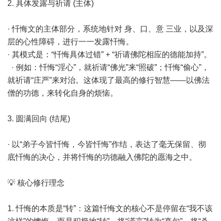
2. 具体发露与祈请 (主体)
· 忏悔文的主体部分，系统地针对 身、口、意 三业，以及深
层的心性障碍，进行一一发露忏悔。
· 其模式是：“忏悔具体过错” + “祈请佛陀相应的德能加持”。
· 例如：忏悔“淫心”，就祈请“佛光”来“照破”；忏悔“偷心”，
就祈请“庄严”来对治。这体现了最高的修行智慧——以佛法
僧的功德，来转化自身的烦恼。
3. 圆满回向 (结尾)
· 以“弟子今皆忏悔，今皆忏悔”作结，表达了毫无保留、彻
底忏悔的决心，并将忏悔的功德融入佛陀的愿海之中。
💡 核心修行理念
1. 忏悔的本质是“转”：这篇忏悔文的核心不是停留在“我不该