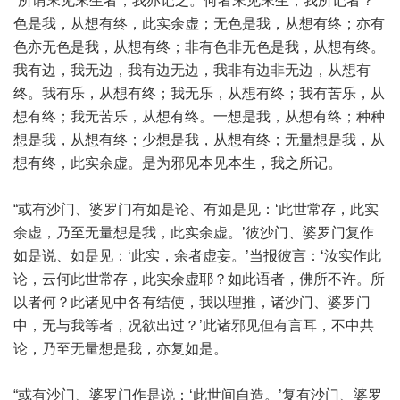
“所谓末见末生者，我亦记之。何者末见末生，我所记者？
色是我，从想有终，此实余虚；无色是我，从想有终；亦有
色亦无色是我，从想有终；非有色非无色是我，从想有终。
我有边，我无边，我有边无边，我非有边非无边，从想有
终。我有乐，从想有终；我无乐，从想有终；我有苦乐，从
想有终；我无苦乐，从想有终。一想是我，从想有终；种种
想是我，从想有终；少想是我，从想有终；无量想是我，从
想有终，此实余虚。是为邪见本见本生，我之所记。
“或有沙门、婆罗门有如是论、有如是见：‘此世常存，此实
余虚，乃至无量想是我，此实余虚。’彼沙门、婆罗门复作
如是说、如是见：‘此实，余者虚妄。’当报彼言：‘汝实作此
论，云何此世常存，此实余虚耶？如此语者，佛所不许。所
以者何？此诸见中各有结使，我以理推，诸沙门、婆罗门
中，无与我等者，况欲出过？’此诸邪见但有言耳，不中共
论，乃至无量想是我，亦复如是。
“或有沙门、婆罗门作是说：‘此世间自造。’复有沙门、婆罗