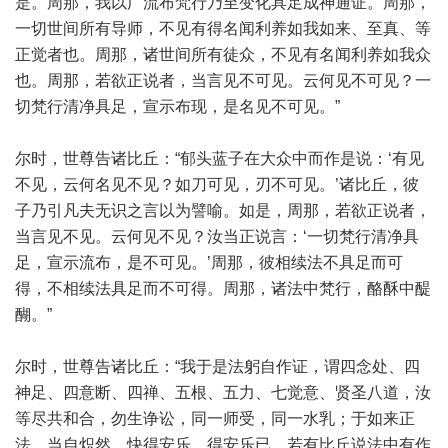
是。周那，我以广流布梵行乃至变化具足成神通证。周那，
一切世间所有导师，不见有得名闻利养如我如来、至真、等
正觉者也。周那，诸世间所有徒众，不见有名闻利养如我众
也。周那，若欲正说者，当言见不可见。云何见不可见？一
切梵行清净具足，宣示布现，是名见不可见。”
尔时，世尊告诸比丘：“郁头蓝子在大众中而作是说：‘有见
不见，云何名见不见？如刀可见，刃不可见。’诸比丘，彼
子乃引凡夫无识之言以为譬喻。如是，周那，若欲正说者，
当言见不见。云何见不见？汝当正说言：‘一切梵行清净具
足，宣示流布，是不可见。’周那，彼相续法不具足而可
得，不相续法具足而不可得。周那，诸法中梵行，酪酥中醍
醐。”
尔时，世尊告诸比丘：“我于是法躬自作证，谓四念处、四
神足、四意断、四禅、五根、五力、七觉意、贤圣八道，汝
等尽共和合，勿生诤讼，同一师受，同一水乳；于如来正
法，当自炽然，快得安乐。得安乐已，若有比丘说法中有作