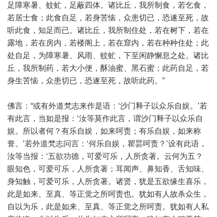
足障寒暑、蚊虻，足蔽四体。诸比丘，我所制食，若乞食，
若居士食；此食自足，若身苦恼，众患切已，恐遂至死，故
听此食，知足而已。诸比丘，我所制住处，若在树下，若在
露地，若在房内，若楼阁上，若在窟内，若在种种住处；此
处自足，为障寒暑、风雨、蚊虻，下至闲静懈息之处。诸比
丘，我所制药，若大小便，酥油蜜、黑石蜜；此药自足，若
身生苦恼，众患切已，恐遂至死，故听此药。”
佛言：“或有外道梵志来作是语：‘沙门释子以众乐自娱。’若
有此言，当如是报：‘汝等莫作此言，谓沙门释子以众乐自
娱。所以者何？有乐自娱，如来呵责；有乐自娱，如来称
誉。’若外道梵志问言：‘何乐自娱，瞿昙呵责？’设有此语，
汝等当报：‘五欲功德，可爱可乐，人所贪著。云何为五？
眼知色，可爱可乐，人所贪著；耳闻声、鼻知香、舌知味、
身知触，可爱可乐，人所贪著。诸贤，犹是五欲缘生喜乐，
此是如来、至真、等正觉之所呵责也。犹如有人故杀众生，
自以为乐，此是如来、至真、等正觉之所呵责。犹如有人私