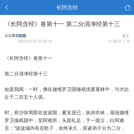
长阿含经
《长阿含经》卷第十一 第二分清净经第十三
点击重新加载
阳光
楼主
2023-12-22 21:45:12
3013
0
《长阿含经》卷第十一
第二分清净经第十三
如是我闻：一时，佛在迦维罗卫国缅祇优婆塞林中，与大比
丘千二百五十人俱。
时，有沙弥周那在波波国，夏安居已，执持衣钵，渐诣迦维
罗卫缅祇园中，至阿难所，头面礼足，于一面立，白阿难
言：“波波城内有尼乾子，命终未久，其诸弟子分为二分，