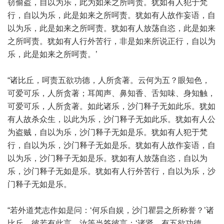
窃偷盗，自以为乐，此为如来之所呵责。犹如有人犯于梵
行，自以为乐，此是如来之所呵责。犹如有人故作妄语，自
以为乐，此是如来之所呵责。犹如有人放荡自恣，此是如来
之所呵责。犹如有人行外苦行，非是如来所说正行，自以为
乐，此是如来之所呵责。’
“诸比丘，呵责五欲功德，人所贪著。云何为五？眼知色，
可爱可乐，人所贪著；耳闻声、鼻知香、舌知味、身知触，
可爱可乐，人所贪著。如此诸乐，沙门释子无如此乐。犹如
有人故杀众生，以此为乐，沙门释子无如此乐。犹如有人公
为盗贼，自以为乐，沙门释子无如是乐。犹如有人犯于梵
行，自以为乐，沙门释子无如是乐。犹如有人故作妄语，自
以为乐，沙门释子无如是乐。犹如有人放荡自恣，自以为
乐，沙门释子无如是乐。犹如有人行外苦行，自以为乐，沙
门释子无如是乐。
“若外道梵志作如是问：‘何乐自娱，沙门瞿昙之所称誉？’诸
比丘，彼若有此言，汝等当答彼言：‘诸贤，有五欲功德，