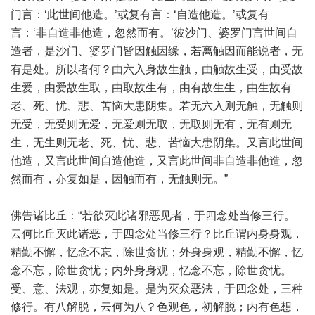
门言：‘此世间他造。’或复有言：‘自造他造。’或复有
言：‘非自造非他造，忽然而有。’彼沙门、婆罗门言世间自
造者，是沙门、婆罗门皆因触因缘，若离触因而能说者，无
有是处。所以者何？由六入身故生触，由触故生受，由受故
生爱，由爱故生取，由取故生有，由有故生生，由生故有
老、死、忧、悲、苦恼大患阴集。若无六入则无触，无触则
无受，无受则无爱，无爱则无取，无取则无有，无有则无
生，无生则无老、死、忧、悲、苦恼大患阴集。又言此世间
他造，又言此世间自造他造，又言此世间非自造非他造，忽
然而有，亦复如是，因触而有，无触则无。”
佛告诸比丘：“若欲灭此诸邪恶见者，于四念处当修三行。
云何比丘灭此诸恶，于四念处当修三行？比丘谓内身身观，
精勤不懈，忆念不忘，除世贪忧；外身身观，精勤不懈，忆
念不忘，除世贪忧；内外身身观，忆念不忘，除世贪忧。
受、意、法观，亦复如是。是为灭众恶法，于四念处，三种
修行。有八解脱，云何为八？色观色，初解脱；内有色想，