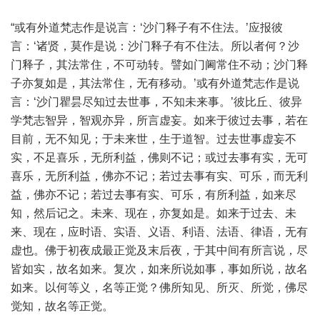
“或有外道梵志作是说言：‘沙门释子有不住法。’应报彼
言：‘诸贤，莫作是说：沙门释子有不住法。所以者何？沙
门释子，其法常住，不可动转。譬如门阃常住不动；沙门释
子亦复如是，其法常住，无有移动。’或有外道梵志作是说
言：‘沙门瞿昙尽知过去世事，不知未来事。’彼比丘、彼异
学梵志智异，智观亦异，所言虚妄。如来于彼过去事，若在
目前，无不知见；于未来世，生于道智。过去世事虚妄不
实，不足喜乐，无所利益，佛则不记；或过去事有实，无可
喜乐，无所利益，佛亦不记；若过去事有实、可乐，而无利
益，佛亦不记；若过去事有实、可乐，有所利益，如来尽
知，然后记之。未来、现在，亦复如是。如来于过去、未
来、现在，应时语、实语、义语、利语、法语、律语，无有
虚也。佛于初夜成最正觉及末后夜，于其中间有所言说，尽
皆如实，故名如来。复次，如来所说如事，事如所说，故名
如来。以何等义，名等正觉？佛所知见、所灭、所觉，佛尽
觉知，故名等正觉。