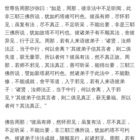
世尊告周那沙弥曰：“如是，周那，彼非法中不足听闻，此
非三耶三佛所说，犹如朽塔难可杇色。彼虽有师，尽怀邪
见；虽复有法，尽不真正，不足听采，不能出要，非是三耶
三佛所说，犹如故塔不可杇也。彼诸弟子有不顺其法，舍彼
异见，行于正见。周那，若有人来语彼弟子：‘诸贤，汝师
法正，当于中行，何以舍离？’其彼弟子信其言者，则二俱
失道，获无量罪。所以者何？彼虽有法，然不真正故。周
那，若师不邪见，其法真正，善可听采，能得出要，三耶三
佛所说，譬如新塔易可杇色。然诸弟子于此法中，不能勤
修，不能成就，舍平等道，入于邪见，若有人来语彼弟
子：‘诸贤，汝师法正，当于中行，何以舍离，入于邪
见？’其彼弟子信其言者，则二俱见真正，获无量福。所以
者何？其法真正。”
佛告周那：“彼虽有师，然怀邪见；虽复有法，尽不真正，
不足听采，不能出要，非三耶三佛所说，犹如朽塔不可杇
色。彼诸弟子法法成就，随顺其行，起诸邪见。周那，若有