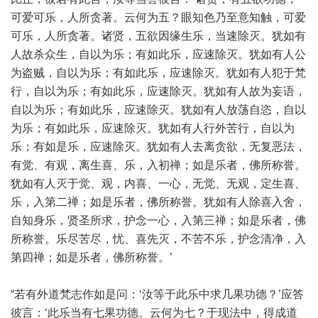
可爱可乐，人所贪著。云何为五？眼知色乃至意知触，可爱
可乐，人所贪著。诸贤，五欲因缘生乐，当速除灭。犹如有
人故杀众生，自以为乐；有如此乐，应速除灭。犹如有人公
为盗贼，自以为乐；有如此乐，应速除灭。犹如有人犯于梵
行，自以为乐；有如此乐，应速除灭。犹如有人故为妄语，
自以为乐；有如此乐，应速除灭。犹如有人放荡自恣，自以
为乐；有如此乐，应速除灭。犹如有人行外苦行，自以为
乐；有如是乐，应速除灭。犹如有人去离贪欲，无复恶法，
有觉、有观，离生喜、乐，入初禅；如是乐者，佛所称誉。
犹如有人灭于觉、观，内喜、一心，无觉、无观，定生喜、
乐，入第二禅；如是乐者，佛所称誉。犹如有人除喜入舍，
自知身乐，贤圣所求，护念一心，入第三禅；如是乐者，佛
所称誉。乐尽苦尽，忧、喜先灭，不苦不乐，护念清净，入
第四禅；如是乐者，佛所称誉。’
“若有外道梵志作如是问：‘汝等于此乐中求几果功德？’应答
彼言：‘此乐当有七果功德。云何为七？于现法中，得成道