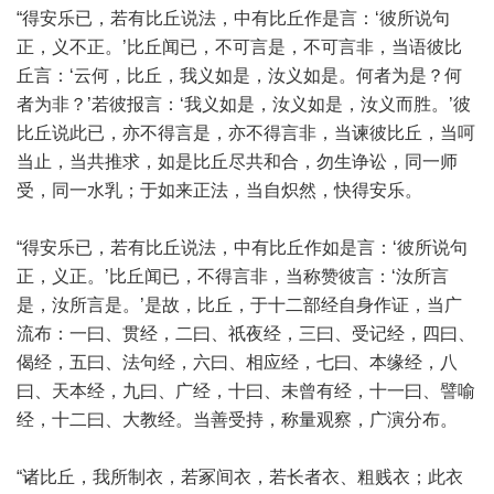
“得安乐已，若有比丘说法，中有比丘作是言：‘彼所说句
正，义不正。’比丘闻已，不可言是，不可言非，当语彼比
丘言：‘云何，比丘，我义如是，汝义如是。何者为是？何
者为非？’若彼报言：‘我义如是，汝义如是，汝义而胜。’彼
比丘说此已，亦不得言是，亦不得言非，当谏彼比丘，当呵
当止，当共推求，如是比丘尽共和合，勿生诤讼，同一师
受，同一水乳；于如来正法，当自炽然，快得安乐。
“得安乐已，若有比丘说法，中有比丘作如是言：‘彼所说句
正，义正。’比丘闻已，不得言非，当称赞彼言：‘汝所言
是，汝所言是。’是故，比丘，于十二部经自身作证，当广
流布：一曰、贯经，二曰、祇夜经，三曰、受记经，四曰、
偈经，五曰、法句经，六曰、相应经，七曰、本缘经，八
曰、天本经，九曰、广经，十曰、未曾有经，十一曰、譬喻
经，十二曰、大教经。当善受持，称量观察，广演分布。
“诸比丘，我所制衣，若冢间衣，若长者衣、粗贱衣；此衣