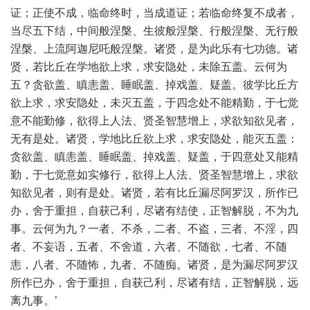
证；正使不成，临命终时，当成道证；若临命终复不成者，
当尽五下结，中间般涅槃、生彼般涅槃、行般涅槃、无行般
涅槃、上流阿迦尼吒般涅槃。诸贤，是为此乐有七功德。诸
贤，若比丘在学地欲上求，求安隐处，未除五盖。云何为
五？贪欲盖、瞋恚盖、睡眠盖、掉戏盖、疑盖。彼学比丘方
欲上求，求安隐处，未灭五盖，于四念处不能精勤，于七觉
意不能勤修，欲得上人法、贤圣智慧增上，求欲知欲见者，
无有是处。诸贤，学地比丘欲上求，求安隐处，能灭五盖：
贪欲盖、瞋恚盖、睡眠盖、掉戏盖、疑盖，于四意处又能精
勤，于七觉意如实修行，欲得上人法、贤圣智慧增上，求欲
知欲见者，则有是处。诸贤，若有比丘漏尽阿罗汉，所作已
办，舍于重担，自获己利，尽诸有结使，正智解脱，不为九
事。云何为九？一者、不杀，二者、不盗，三者、不淫，四
者、不妄语，五者、不舍道，六者、不随欲，七者、不随
恚，八者、不随怖，九者、不随痴。诸贤，是为漏尽阿罗汉
所作已办，舍于重担，自获己利，尽诸有结，正智解脱，远
离九事。’