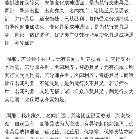
能以法如实除灭，未能变化成神通证，是为梵行支未具足。
周那，导师出世，出家亦久，名闻亦广，诸比丘尼尽受教
训，梵行具足，至安隐处，已获己利，复能受法分别演说，
有异论起能如法灭，变化具足成神通证，是为梵行支具足
满。周那，诸优婆塞、优婆夷广修梵行乃至变化具足成神通
证，亦复如是。
“周那，若导师不在世，无有名闻，利养损减，则梵行支不
具足满。若导师在世，名闻利养，皆悉具足，无有损减，则
梵行支为具足满。若导师在世，名闻利养，皆悉具足，而诸
比丘名闻利养，不能具足，是为梵行支不具足。若导师在
世，名闻利养，具足无损，诸比丘众亦复具足，则梵行支为
具足满；比丘尼众亦复如是。
“周那，我出家久，名闻广远，我诸比丘已受教诫，到安隐
处，自获己利，复能受法为人说法，有异论起能如法灭，变
化具足成神通证；诸比丘、比丘尼、优婆塞、优婆夷皆亦如