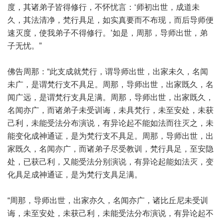
度，其诸弟子皆得修行，不怀忧言：‘师初出世，成道未
久，其法清净，梵行具足，如实真要而不布现，而后导师便
速灭度，使我弟子不得修行。’如是，周那，导师出世，弟
子无忧。”
佛告周那：“此支成就梵行，谓导师出世，出家未久，名闻
未广，是谓梵行支不具足。周那，导师出世，出家既久，名
闻广远，是谓梵行支具足满。周那，导师出世，出家既久，
名闻亦广，而诸弟子未受训诲，未具梵行，未至安处，未获
己利，未能受法分布演说，有异论起不能如法而往灭之，未
能变化成神通证，是为梵行支不具足。周那，导师出世，出
家既久，名闻亦广，而诸弟子尽受教训，梵行具足，至安隐
处，已获己利，又能受法分别演说，有异论起能如法灭，变
化具足成神通证，是为梵行支具足满。
“周那，导师出世，出家亦久，名闻亦广，诸比丘尼未受训
诲，未至安处，未获己利，未能受法分布演说，有异论起不