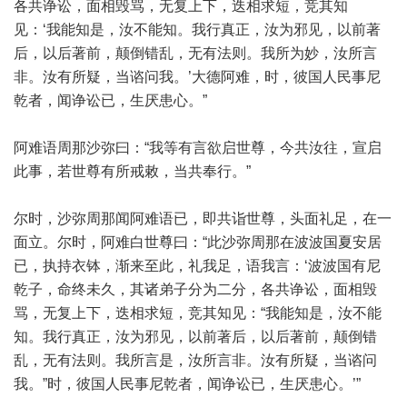
各共诤讼，面相毁骂，无复上下，迭相求短，竞其知
见：‘我能知是，汝不能知。我行真正，汝为邪见，以前著
后，以后著前，颠倒错乱，无有法则。我所为妙，汝所言
非。汝有所疑，当谘问我。’大德阿难，时，彼国人民事尼
乾者，闻诤讼已，生厌患心。”
阿难语周那沙弥曰：“我等有言欲启世尊，今共汝往，宣启
此事，若世尊有所戒敕，当共奉行。”
尔时，沙弥周那闻阿难语已，即共诣世尊，头面礼足，在一
面立。尔时，阿难白世尊曰：“此沙弥周那在波波国夏安居
已，执持衣钵，渐来至此，礼我足，语我言：‘波波国有尼
乾子，命终未久，其诸弟子分为二分，各共诤讼，面相毁
骂，无复上下，迭相求短，竞其知见：“我能知是，汝不能
知。我行真正，汝为邪见，以前著后，以后著前，颠倒错
乱，无有法则。我所言是，汝所言非。汝有所疑，当谘问
我。”时，彼国人民事尼乾者，闻诤讼已，生厌患心。’”