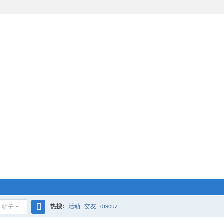
热搜:
活动
交友
discuz
帖子
搜