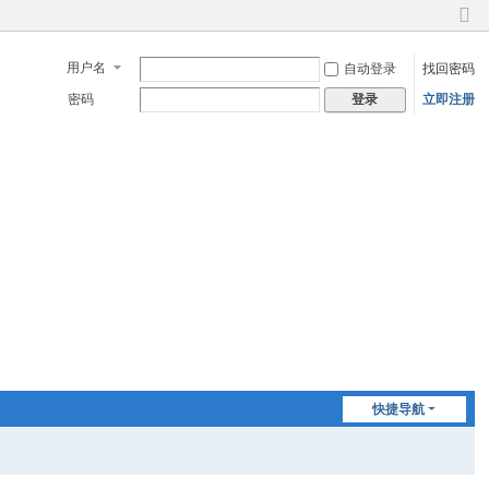
切
换
用户名
自动登录
找回密码
到
窄
密码
立即注册
登录
版
快捷导航