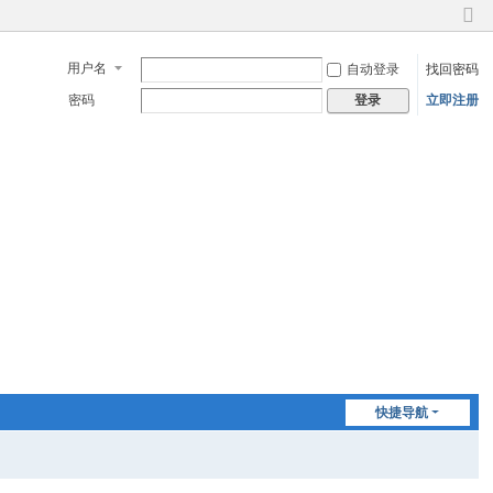
切
换
用户名
自动登录
找回密码
到
窄
密码
立即注册
登录
版
快捷导航