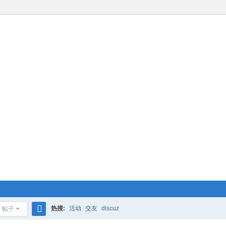
热搜:
活动
交友
discuz
帖子
搜