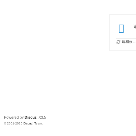
请稍候...
Powered by
Discuz!
X3.5
© 2001-2026
Discuz! Team
.