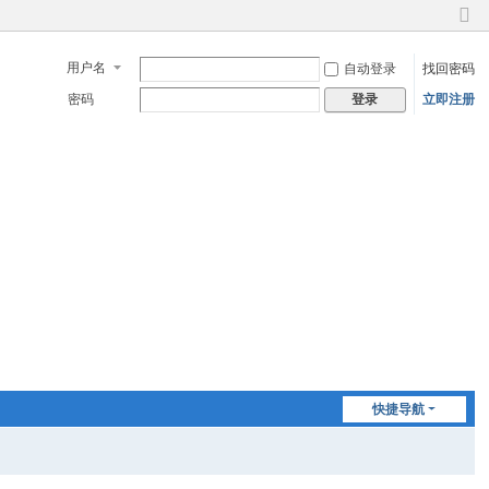
切
换
用户名
自动登录
找回密码
到
窄
密码
立即注册
登录
版
快捷导航