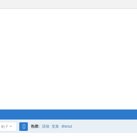
热搜:
活动
交友
discuz
帖子
搜