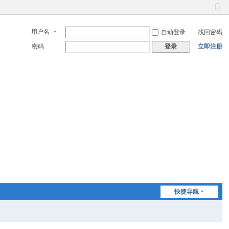
切
换
用户名
自动登录
找回密码
到
窄
密码
立即注册
登录
版
快捷导航