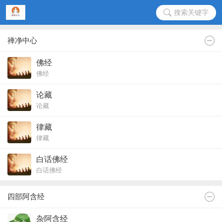
搜索关键字
禅净中心
佛经
佛经
论藏
论藏
律藏
律藏
白话佛经
白话佛经
四部阿含经
杂阿含经