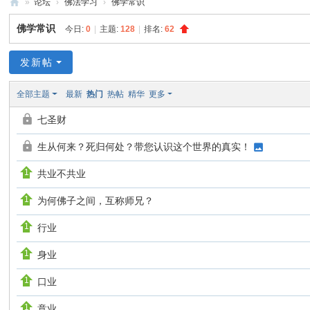
»
论坛
›
佛法学习
›
佛学常识
禅
佛学常识
今日:
0
|
主题:
128
|
排名:
62
净
中
发新帖
心
全部主题
最新
热门
热帖
精华
更多
七圣财
生从何来？死归何处？带您认识这个世界的真实！
共业不共业
为何佛子之间，互称师兄？
行业
身业
口业
意业