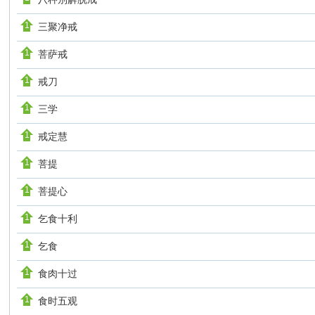
三聚净戒
菩萨戒
戒刀
三学
戒定慧
菩提
菩提心
乞食十利
乞食
食肉十过
食时五观