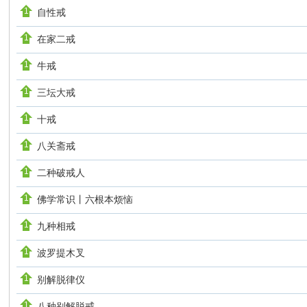
自性戒
在家二戒
牛戒
三坛大戒
十戒
八关斋戒
二种破戒人
佛学常识丨六根本烦恼
九种相戒
波罗提木叉
别解脱律仪
八种别解脱戒