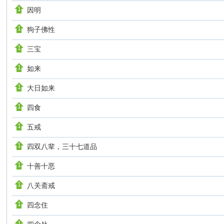
因明
狗子佛性
三宝
如来
大日如来
四食
五戒
四双八辈，三十七道品
十善十恶
八关斋戒
四念住