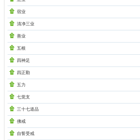
宿业
清净三业
善业
五根
四神足
四正勤
五力
七觉支
三十七道品
佛戒
自誓受戒