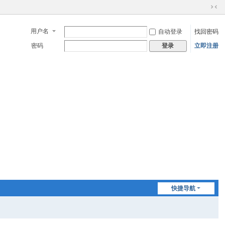
切
换
用户名
自动登录
找回密码
到
窄
密码
立即注册
登录
版
快捷导航