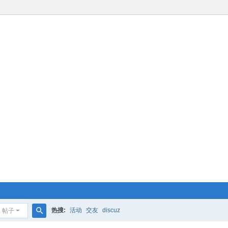
热搜:
活动
交友
discuz
帖子
搜