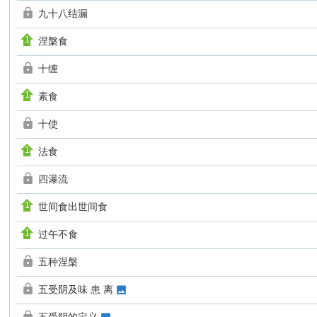
九十八结漏
涅槃食
十缠
素食
十使
法食
四瀑流
世间食出世间食
过午不食
五种涅槃
五受阴及味 患 离