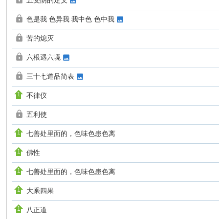
五受阴的定义
色是我 色异我 我中色 色中我
苦的熄灭
六根遇六境
三十七道品简表
不律仪
五利使
七善处里面的，色味色患色离
佛性
七善处里面的，色味色患色离
大乘四果
八正道