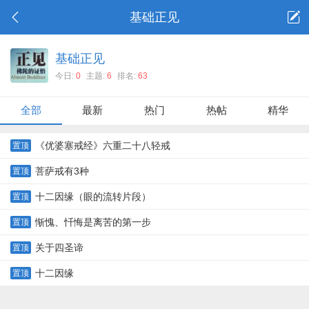
基础正见
基础正见
今日:
0
主题:
6
排名:
63
全部
最新
热门
热帖
精华
《优婆塞戒经》六重二十八轻戒
置顶
菩萨戒有3种
置顶
十二因缘（眼的流转片段）
置顶
惭愧、忏悔是离苦的第一步
置顶
关于四圣谛
置顶
十二因缘
置顶