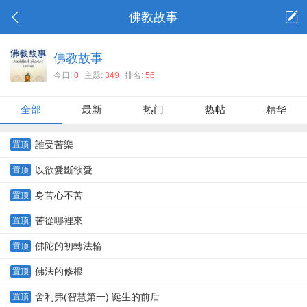
佛教故事
佛教故事
今日:
0
主题:
349
排名:
56
全部
最新
热门
热帖
精华
誰受苦樂
置顶
以欲愛斷欲愛
置顶
身苦心不苦
置顶
苦從哪裡來
置顶
佛陀的初轉法輪
置顶
佛法的修根
置顶
舍利弗(智慧第一) 诞生的前后
置顶