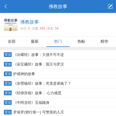
佛教故事
佛教故事
今日:
0
主题:
349
排名:
56
全部
最新
热门
热帖
精华
《出曜经》故事：欠债不可不还
置顶
《杂宝藏经》故事：国王与罗汉
置顶
护戒神的故事
置顶
《杂譬喻经》故事：究竟是谁疯了？
置顶
《经律异相》故事： 心力难思
置顶
《中阿含经》五福随身
置顶
罗侯罗(密行第一) 可赞美的入灭
置顶