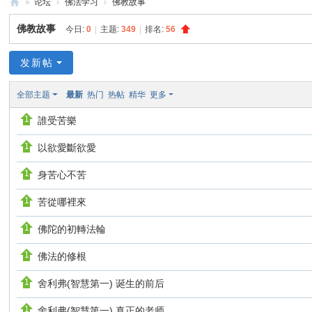
»
论坛
›
佛法学习
›
佛教故事
禅
佛教故事
今日:
0
|
主题:
349
|
排名:
56
净
中
发新帖
心
全部主题
最新
热门
热帖
精华
更多
誰受苦樂
以欲愛斷欲愛
身苦心不苦
苦從哪裡來
佛陀的初轉法輪
佛法的修根
舍利弗(智慧第一) 诞生的前后
舍利弗(智慧第一) 真正的老师