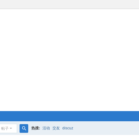
热搜:
活动
交友
discuz
帖子
搜