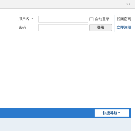
切
换
用户名
自动登录
找回密码
到
窄
密码
立即注册
登录
版
快捷导航