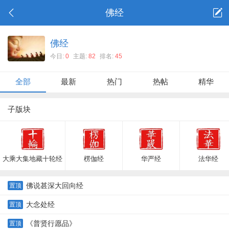
佛经
佛经
今日:
0
主题:
82
排名:
45
全部
最新
热门
热帖
精华
子版块
大乘大集地藏十轮经
楞伽经
华严经
法华经
佛说甚深大回向经
置顶
大念处经
置顶
《普贤行愿品》
置顶