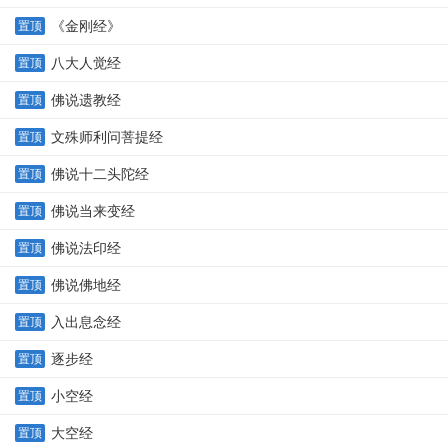
《金刚经》
置顶
八大人觉经
置顶
佛说遗教经
置顶
文殊师利问菩提经
置顶
佛说十二头陀经
置顶
佛说当来变经
置顶
佛说法印经
置顶
佛说佛地经
置顶
入出息念经
置顶
逐步经
置顶
小空经
置顶
大空经
置顶