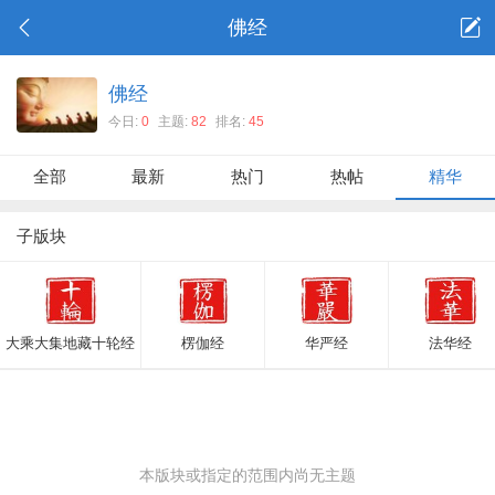
佛经
佛经
今日:
0
主题:
82
排名:
45
全部
最新
热门
热帖
精华
子版块
大乘大集地藏十轮经
楞伽经
华严经
法华经
本版块或指定的范围内尚无主题