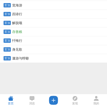
觉海游
置顶
四谛行
置顶
解脱颂
置顶
存善粮
置顶
忏悔行
置顶
身见歌
置顶
遨游与蜉蝣
置顶
首页
消息
发现
我的