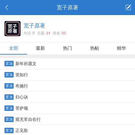
宽子原著
宽子原著
今日:
0
主题:
14
排名:
55
全部
最新
热门
热帖
精华
新年祈愿文
置顶
觉知行
置顶
布施行
置顶
归心诀
置顶
菩萨颂
置顶
观无常自在行
置顶
正见歌
置顶