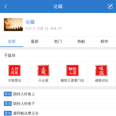
论藏
论藏
今日:
0
主题:
11
排名:
57
全部
最新
热门
热帖
精华
子版块
大智度论
小止观
顿悟入道要门论
成唯识论
阴持入经卷上
置顶
阴持入经卷下
置顶
摄阿毗达摩义论
置顶