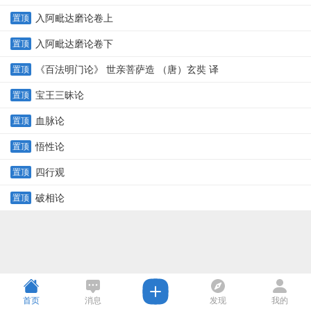
入阿毗达磨论卷上
置顶
入阿毗达磨论卷下
置顶
《百法明门论》 世亲菩萨造 （唐）玄奘 译
置顶
宝王三昧论
置顶
血脉论
置顶
悟性论
置顶
四行观
置顶
破相论
置顶
首页
消息
发现
我的