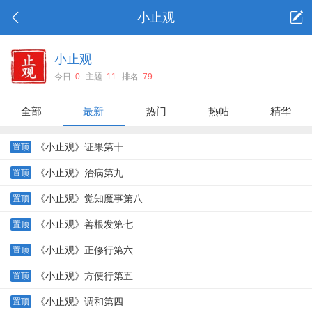
小止观
小止观
今日:
0
主题:
11
排名:
79
全部
最新
热门
热帖
精华
《小止观》证果第十
置顶
《小止观》治病第九
置顶
《小止观》觉知魔事第八
置顶
《小止观》善根发第七
置顶
《小止观》正修行第六
置顶
《小止观》方便行第五
置顶
《小止观》调和第四
置顶