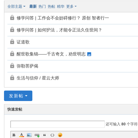
全部主题
最新
热门
热帖
精华
更多
修学问答 | 工作会不会妨碍修行？ 原创 智者行一
修学问答 | 如何护法，才能令正法久住世间？
证道歌
醒世歌集锦——千古奇文，劝世明志
弥勒菩萨偈
生活与信仰 / 星云大师
发新帖
快速发帖
还可输入
80
个字符