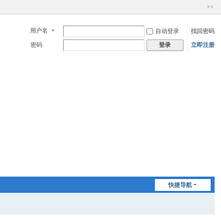
切
换
用户名
自动登录
找回密码
到
窄
密码
立即注册
登录
版
快捷导航