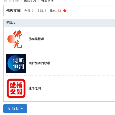
»
论坛
›
佛法学习
›
佛教文摘
禅
佛教文摘
今日:
0
|
主题:
6
|
排名:
83
净
中
子版块
心
佛光菜根谭
倾听恒河的歌唱
迷悟之间
发新帖