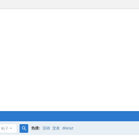
热搜:
活动
交友
discuz
帖子
搜