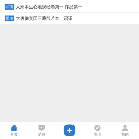
大乘本生心地观经卷第一 序品第一
置顶
大唐罽宾国三藏般若奉 诏译
置顶
首页
消息
发现
我的