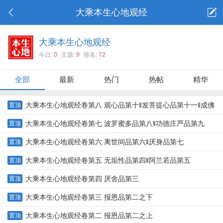
大乘本生心地观经
大乘本生心地观经
今日:
0
主题:
9
排名:
72
全部
最新
热门
热帖
精华
大乘本生心地观经卷第八 观心品第十‖发菩提心品第十一‖成佛
置顶
品第十二‖嘱累品第十三
大乘本生心地观经卷第七 波罗蜜多品第八‖功德庄严品第九
置顶
大乘本生心地观经卷第六 离世间品第六‖厌身品第七
置顶
大乘本生心地观经卷第五 无垢性品第四‖阿兰若品第五
置顶
大乘本生心地观经卷第四 厌舍品第三
置顶
大乘本生心地观经卷第三 报恩品第二之下
置顶
大乘本生心地观经卷第二 报恩品第二之上
置顶