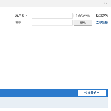
切
换
用户名
自动登录
找回密码
到
窄
密码
立即注册
登录
版
快捷导航