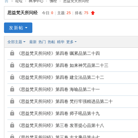
»
论坛
›
禅净中心
›
佛经
›
思益梵天所问经
禅
思益梵天所问经
今日:
0
|
主题:
25
|
排名:
75
净
中
发新帖
心
全部主题
最新
热门
热帖
精华
更多
《思益梵天所问经》第四卷 嘱累品第二十四
《思益梵天所问经》第四卷 如来神咒品第二十三
《思益梵天所问经》第四卷 建立法品第二十二
《思益梵天所问经》第四卷 海喻品第二十一
《思益梵天所问经》第四卷 梵行牢强精进品第二十
《思益梵天所问经》第四卷 师子吼品第十九
《思益梵天所问经》第三卷 发菩提心品第十八
《思益梵天所问经》第三卷 志大乘品第十七