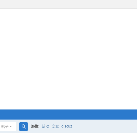
热搜:
活动
交友
discuz
帖子
搜