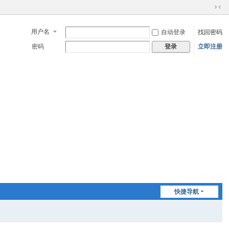
切
换
用户名
自动登录
找回密码
到
窄
密码
立即注册
登录
版
快捷导航