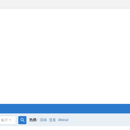
热搜:
活动
交友
discuz
帖子
搜