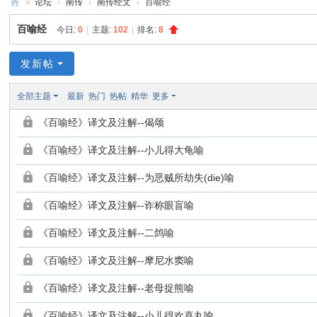
»
论坛
›
南传
›
南传经文
›
百喻经
禅
百喻经
今日:
0
|
主题:
102
|
排名:
8
净
中
发新帖
心
全部主题
最新
热门
热帖
精华
更多
《百喻经》译文及注解--偈颂
《百喻经》译文及注解--小儿得大龟喻
《百喻经》译文及注解--为恶贼所劫失(die)喻
《百喻经》译文及注解--诈称眼盲喻
《百喻经》译文及注解--二鸽喻
《百喻经》译文及注解--摩尼水窦喻
《百喻经》译文及注解--老母捉熊喻
《百喻经》译文及注解--小儿得欢喜丸喻