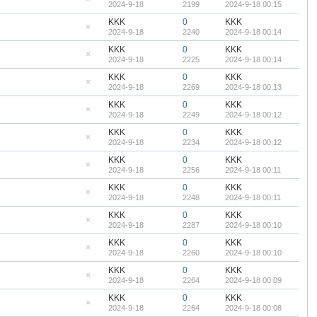
2024-9-18
2199
2024-9-18 00:15
顶
隐
帖
藏
KKK
0
KKK
置
2024-9-18
2240
2024-9-18 00:14
顶
隐
帖
藏
KKK
0
KKK
置
2024-9-18
2225
2024-9-18 00:14
顶
隐
帖
藏
KKK
0
KKK
置
2024-9-18
2269
2024-9-18 00:13
顶
隐
帖
藏
KKK
0
KKK
置
2024-9-18
2249
2024-9-18 00:12
顶
隐
帖
藏
KKK
0
KKK
置
2024-9-18
2234
2024-9-18 00:12
顶
隐
帖
藏
KKK
0
KKK
置
2024-9-18
2256
2024-9-18 00:11
顶
隐
帖
藏
KKK
0
KKK
置
2024-9-18
2248
2024-9-18 00:11
顶
隐
帖
藏
KKK
0
KKK
置
2024-9-18
2287
2024-9-18 00:10
顶
隐
帖
藏
KKK
0
KKK
置
2024-9-18
2260
2024-9-18 00:10
顶
隐
帖
藏
KKK
0
KKK
置
2024-9-18
2264
2024-9-18 00:09
顶
隐
帖
藏
KKK
0
KKK
置
2024-9-18
2264
2024-9-18 00:08
顶
隐