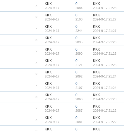
帖
藏
KKK
0
KKK
置
2024-9-17
2084
2024-9-17 21:28
顶
隐
帖
藏
KKK
0
KKK
置
2024-9-17
2100
2024-9-17 21:27
顶
隐
帖
藏
KKK
0
KKK
置
2024-9-17
2244
2024-9-17 21:27
顶
隐
帖
藏
KKK
0
KKK
置
2024-9-17
2095
2024-9-17 21:26
顶
隐
帖
藏
KKK
0
KKK
置
2024-9-17
2090
2024-9-17 21:26
顶
隐
帖
藏
KKK
0
KKK
置
2024-9-17
2121
2024-9-17 21:25
顶
隐
帖
藏
KKK
0
KKK
置
2024-9-17
2092
2024-9-17 21:24
顶
隐
帖
藏
KKK
0
KKK
置
2024-9-17
2107
2024-9-17 21:24
顶
隐
帖
藏
KKK
0
KKK
置
2024-9-17
2066
2024-9-17 21:23
顶
隐
帖
藏
KKK
0
KKK
置
2024-9-17
2087
2024-9-17 21:22
顶
隐
帖
藏
KKK
0
KKK
置
2024-9-17
2081
2024-9-17 21:22
顶
隐
帖
藏
KKK
0
KKK
置