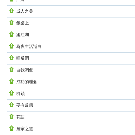
成人之美
飯桌上
跑江湖
為夜生活辯白
唱反調
自我調侃
成功的理念
枷鎖
要有反應
花語
居家之道