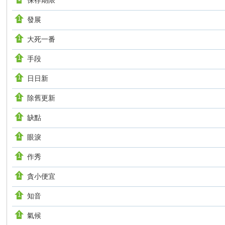
保存期限
發展
大死一番
手段
日日新
除舊更新
缺點
眼淚
作秀
貪小便宜
知音
氣候