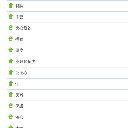
變調
手套
夾心餅乾
播種
風度
災難知多少
公德心
怕
災難
保護
治心