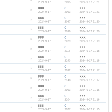
2024-9-17
2095
2024-9-17 21:21
顶
隐
帖
藏
KKK
0
KKK
置
2024-9-17
2093
2024-9-17 21:21
顶
隐
帖
藏
KKK
0
KKK
置
2024-9-17
2097
2024-9-17 21:20
顶
隐
帖
藏
KKK
0
KKK
置
2024-9-17
2099
2024-9-17 21:20
顶
隐
帖
藏
KKK
0
KKK
置
2024-9-17
2079
2024-9-17 21:19
顶
隐
帖
藏
KKK
0
KKK
置
2024-9-17
2113
2024-9-17 21:18
顶
隐
帖
藏
KKK
0
KKK
置
2024-9-17
2243
2024-9-17 21:18
顶
隐
帖
藏
KKK
0
KKK
置
2024-9-17
2092
2024-9-17 21:17
顶
隐
帖
藏
KKK
0
KKK
置
2024-9-17
2148
2024-9-17 21:17
顶
隐
帖
藏
KKK
0
KKK
置
2024-9-17
2093
2024-9-17 21:16
顶
隐
帖
藏
KKK
0
KKK
置
2024-9-17
2204
2024-9-17 21:16
顶
隐
帖
藏
KKK
0
KKK
置
2024-9-17
2077
2024-9-17 21:15
顶
隐