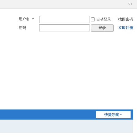
切
换
用户名
自动登录
找回密码
到
窄
密码
立即注册
登录
版
快捷导航