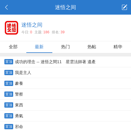
迷悟之间
迷悟之间
今日:
0
主题:
186
排名:
39
全部
最新
热门
热帖
精华
成功的理念 -- 迷悟之間11 星雲法師著 遺產
置顶
我是主人
置顶
豢養
置顶
警察
置顶
東西
置顶
勇氣
置顶
邪命
置顶