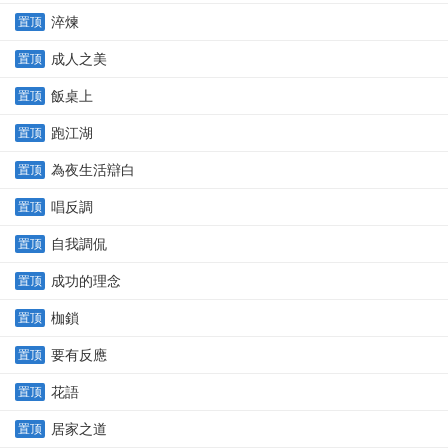
淬煉
置顶
成人之美
置顶
飯桌上
置顶
跑江湖
置顶
為夜生活辯白
置顶
唱反調
置顶
自我調侃
置顶
成功的理念
置顶
枷鎖
置顶
要有反應
置顶
花語
置顶
居家之道
置顶