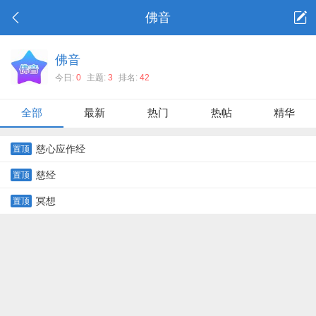
佛音
佛音
今日:
0
主题:
3
排名:
42
全部
最新
热门
热帖
精华
慈心应作经
置顶
慈经
置顶
冥想
置顶