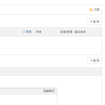
订阅
返 回
新窗
作者
回复/查看
最后发表
返 回
高级模式