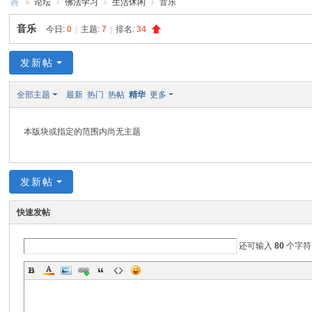
»
论坛
›
佛法学习
›
生活休闲
›
音乐
禅
音乐
今日:
0
|
主题:
7
|
排名:
34
净
中
发新帖
心
全部主题
最新
热门
热帖
精华
更多
本版块或指定的范围内尚无主题
发新帖
快速发帖
还可输入
80
个字符