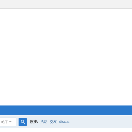
热搜:
活动
交友
discuz
帖子
搜