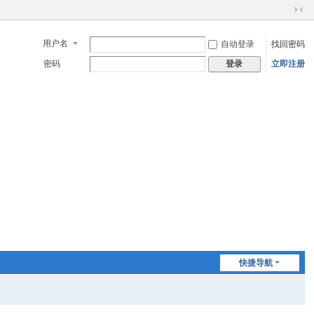
切
换
用户名
自动登录
找回密码
到
窄
密码
立即注册
登录
版
快捷导航