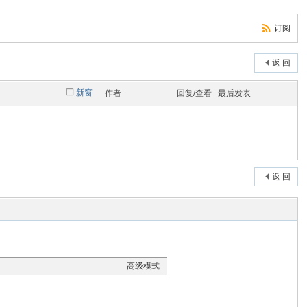
订阅
返 回
新窗
作者
回复/查看
最后发表
返 回
高级模式