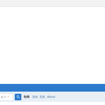
热搜:
活动
交友
discuz
帖子
搜