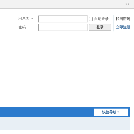
切
换
用户名
自动登录
找回密码
到
窄
密码
立即注册
登录
版
快捷导航