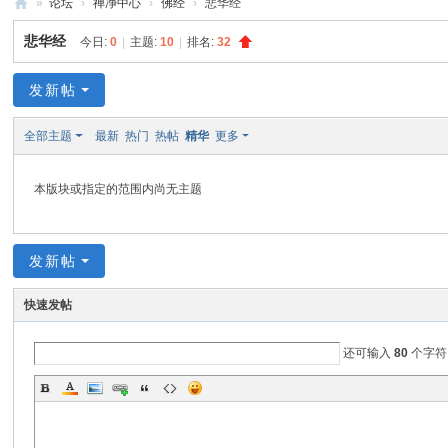
»
论坛
›
禅净中心
›
佛经
›
悲华经
禅
悲华经
今日:
0
|
主题:
10
|
排名:
32
净
中
发新帖
心
全部主题
最新
热门
热帖
精华
更多
本版块或指定的范围内尚无主题
发新帖
快速发帖
还可输入
80
个字符