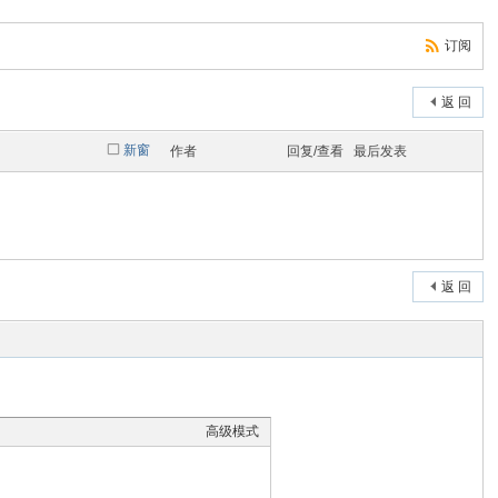
订阅
返 回
新窗
作者
回复/查看
最后发表
返 回
高级模式