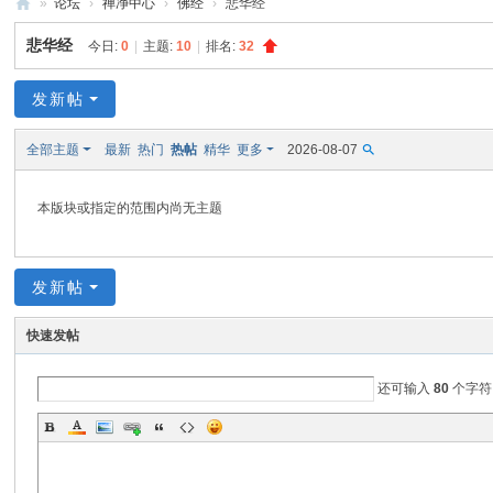
»
论坛
›
禅净中心
›
佛经
›
悲华经
禅
悲华经
今日:
0
|
主题:
10
|
排名:
32
净
中
发新帖
心
全部主题
最新
热门
热帖
精华
更多
2026-08-07
本版块或指定的范围内尚无主题
发新帖
快速发帖
还可输入
80
个字符