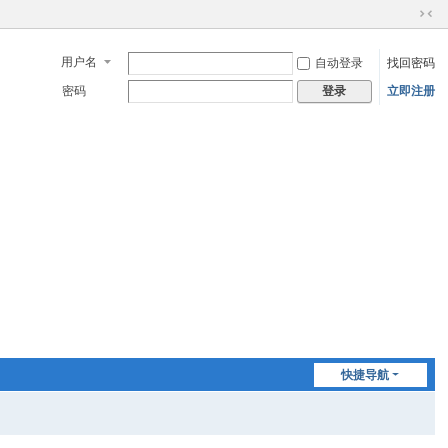
切
换
用户名
自动登录
找回密码
到
窄
密码
立即注册
登录
版
快捷导航