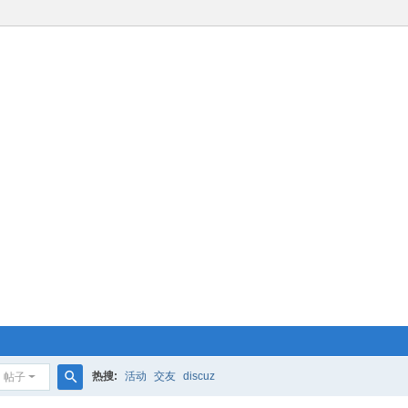
热搜:
活动
交友
discuz
帖子
搜