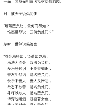
一面，其身光明遍照祇树给孤独园。
时，彼天子说偈问佛：
“退落堕负处，云何而得知？
惟愿世尊说，云何负处门？”
尔时，世尊说偈答言：
“胜处易得知，负处知亦易，
乐法为胜处，毁法为负处。
爱乐恶知识，不爱善知识，
善友生怨结，是名堕负门。
爱乐不善人，善人反憎恶，
欲恶不欲善，是名负处门。
斗秤以欺人，是名堕负门。
博弈耽嗜酒，游轻著女色，