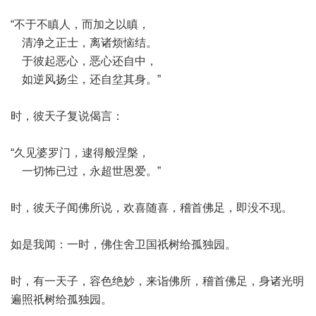
“不于不瞋人，而加之以瞋，
清净之正士，离诸烦恼结。
于彼起恶心，恶心还自中，
如逆风扬尘，还自坌其身。”
时，彼天子复说偈言：
“久见婆罗门，逮得般涅槃，
一切怖已过，永超世恩爱。”
时，彼天子闻佛所说，欢喜随喜，稽首佛足，即没不现。
如是我闻：一时，佛住舍卫国祇树给孤独园。
时，有一天子，容色绝妙，来诣佛所，稽首佛足，身诸光明
遍照祇树给孤独园。