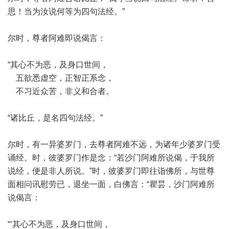
思！当为汝说何等为四句法经。”
尔时，尊者阿难即说偈言：
“其心不为恶，及身口世间，
五欲悉虚空，正智正系念，
不习近众苦，非义和合者。
“诸比丘，是名四句法经。”
尔时，有一异婆罗门，去尊者阿难不远，为诸年少婆罗门受
诵经。时，彼婆罗门作是念：“若沙门阿难所说偈，于我所
说经，便是非人所说。”时，彼婆罗门即往诣佛所，与世尊
面相问讯慰劳已，退坐一面，白佛言：“瞿昙，沙门阿难所
说偈言：
“‘其心不为恶，及身口世间，