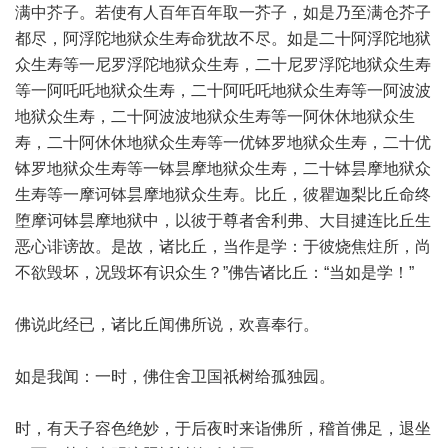
满中芥子。若使有人百年百年取一芥子，如是乃至满仓芥子
都尽，阿浮陀地狱众生寿命犹故不尽。如是二十阿浮陀地狱
众生寿等一尼罗浮陀地狱众生寿，二十尼罗浮陀地狱众生寿
等一阿吒吒地狱众生寿，二十阿吒吒地狱众生寿等一阿波波
地狱众生寿，二十阿波波地狱众生寿等一阿休休地狱众生
寿，二十阿休休地狱众生寿等一优钵罗地狱众生寿，二十优
钵罗地狱众生寿等一钵昙摩地狱众生寿，二十钵昙摩地狱众
生寿等一摩诃钵昙摩地狱众生寿。比丘，彼瞿迦梨比丘命终
堕摩诃钵昙摩地狱中，以彼于尊者舍利弗、大目揵连比丘生
恶心诽谤故。是故，诸比丘，当作是学：于彼烧焦炷所，尚
不欲毁坏，况毁坏有识众生？”佛告诸比丘：“当如是学！”
佛说此经已，诸比丘闻佛所说，欢喜奉行。
如是我闻：一时，佛住舍卫国祇树给孤独园。
时，有天子容色绝妙，于后夜时来诣佛所，稽首佛足，退坐