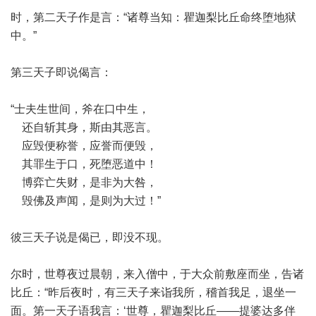
时，第二天子作是言：“诸尊当知：瞿迦梨比丘命终堕地狱
中。”
第三天子即说偈言：
“士夫生世间，斧在口中生，
还自斩其身，斯由其恶言。
应毁便称誉，应誉而便毁，
其罪生于口，死堕恶道中！
博弈亡失财，是非为大咎，
毁佛及声闻，是则为大过！”
彼三天子说是偈已，即没不现。
尔时，世尊夜过晨朝，来入僧中，于大众前敷座而坐，告诸
比丘：“昨后夜时，有三天子来诣我所，稽首我足，退坐一
面。第一天子语我言：‘世尊，瞿迦梨比丘——提婆达多伴