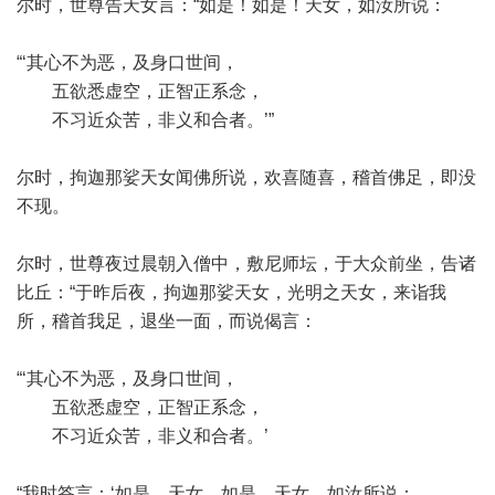
尔时，世尊告天女言：“如是！如是！天女，如汝所说：
“‘其心不为恶，及身口世间，
五欲悉虚空，正智正系念，
不习近众苦，非义和合者。’”
尔时，拘迦那娑天女闻佛所说，欢喜随喜，稽首佛足，即没
不现。
尔时，世尊夜过晨朝入僧中，敷尼师坛，于大众前坐，告诸
比丘：“于昨后夜，拘迦那娑天女，光明之天女，来诣我
所，稽首我足，退坐一面，而说偈言：
“‘其心不为恶，及身口世间，
五欲悉虚空，正智正系念，
不习近众苦，非义和合者。’
“我时答言：‘如是，天女。如是，天女，如汝所说：