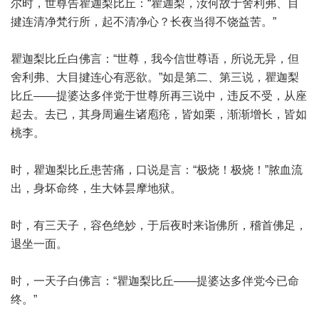
尔时，世尊告瞿迦梨比丘：“瞿迦梨，汝何故于舍利弗、目
揵连清净梵行所，起不清净心？长夜当得不饶益苦。”
瞿迦梨比丘白佛言：“世尊，我今信世尊语，所说无异，但
舍利弗、大目揵连心有恶欲。”如是第二、第三说，瞿迦梨
比丘——提婆达多伴党于世尊所再三说中，违反不受，从座
起去。去已，其身周遍生诸庖疮，皆如栗，渐渐增长，皆如
桃李。
时，瞿迦梨比丘患苦痛，口说是言：“极烧！极烧！”脓血流
出，身坏命终，生大钵昙摩地狱。
时，有三天子，容色绝妙，于后夜时来诣佛所，稽首佛足，
退坐一面。
时，一天子白佛言：“瞿迦梨比丘——提婆达多伴党今已命
终。”