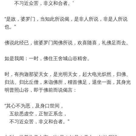
不习近众苦，非义和合者。’
“是故，婆罗门，当知此所说偈，是非人所说，非是人所说
也。”
佛说此经已，彼婆罗门闻佛所说，欢喜随喜，礼佛足而去。
如是我闻：一时，佛住王舍城山谷精舍。
时，有拘迦那娑天女，是光明天女，起大电光炽然，归佛、
归法、归比丘僧，来诣佛所，稽首佛足，退坐一面，其身光
明普照山谷，即于佛前而说偈言：
“其心不为恶，及身口世间，
五欲悉虚空，正智正系念，
不习近众苦，非义和合者。”