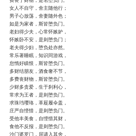
费丧于财物，是名堕负门。
女人不自守，舍主随他行；
男子心放荡，舍妻随外色；
如是为家者，斯皆堕负门。
老妇得少夫，心常怀嫉妒，
怀嫉卧不安，是则堕负门；
老夫得少妇，堕负处亦然。
常乐著睡眠，知识同游戏，
怠惰好瞋恨，斯皆堕负门。
多财结朋友，酒食奢不节，
多费丧财物，斯皆堕负门。
少财多贪爱，生于刹利心，
常求为王者，是则堕负门。
求珠珰璎珞，革屣履伞盖，
庄严自悭惜，是则堕负门。
受他丰美食，自悭惜其财，
食他不反报，是则堕负门。
沙门婆罗门，屈请入其舍，