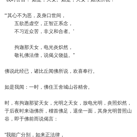
“‘其心不为恶，及身口世间，
五欲悉虚空，正智正系念，
不习近众苦，非义和合者。’
拘迦那天女，电光炎炽然，
敬礼佛法僧，说偈义饶益。”
佛说此经已，诸比丘闻佛所说，欢喜奉行。
如是我闻：一时，佛住王舍城山谷精舍。
时，有拘迦那娑天女，光明之天女，放电光明，炎照炽然，
于后夜时来诣佛所，稽首佛足，退坐一面，其身光明普照山
谷，即于佛前而说偈言：
“我能广分别，如来正法律，