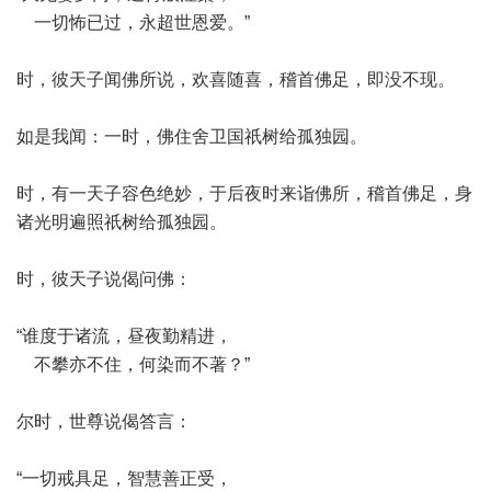
一切怖已过，永超世恩爱。”
时，彼天子闻佛所说，欢喜随喜，稽首佛足，即没不现。
如是我闻：一时，佛住舍卫国祇树给孤独园。
时，有一天子容色绝妙，于后夜时来诣佛所，稽首佛足，身
诸光明遍照祇树给孤独园。
时，彼天子说偈问佛：
“谁度于诸流，昼夜勤精进，
不攀亦不住，何染而不著？”
尔时，世尊说偈答言：
“一切戒具足，智慧善正受，