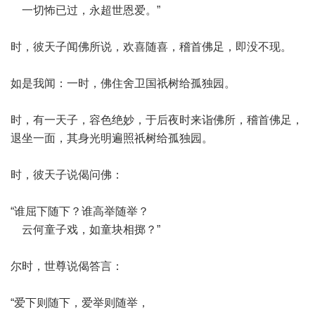
一切怖已过，永超世恩爱。”
时，彼天子闻佛所说，欢喜随喜，稽首佛足，即没不现。
如是我闻：一时，佛住舍卫国祇树给孤独园。
时，有一天子，容色绝妙，于后夜时来诣佛所，稽首佛足，
退坐一面，其身光明遍照祇树给孤独园。
时，彼天子说偈问佛：
“谁屈下随下？谁高举随举？
云何童子戏，如童块相掷？”
尔时，世尊说偈答言：
“爱下则随下，爱举则随举，