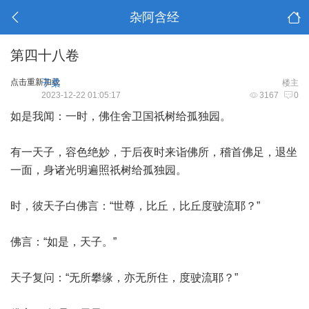
杂阿含经
第四十八卷
点击重新加载
子柔
楼主
2023-12-22 01:05:17
3167
0
如是我闻：一时，佛住舍卫国祇树给孤独园。
有一天子，容色绝妙，于后夜时来诣佛所，稽首佛足，退坐
一面，身诸光明遍照祇树给孤独园。
时，彼天子白佛言：“世尊，比丘，比丘度驶流耶？”
佛言：“如是，天子。”
天子复问：“无所攀缘，亦无所住，度驶流耶？”