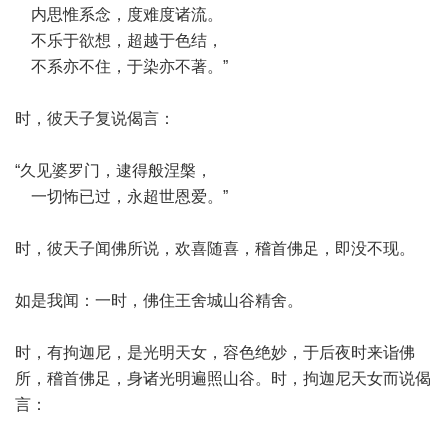
内思惟系念，度难度诸流。
不乐于欲想，超越于色结，
不系亦不住，于染亦不著。”
时，彼天子复说偈言：
“久见婆罗门，逮得般涅槃，
一切怖已过，永超世恩爱。”
时，彼天子闻佛所说，欢喜随喜，稽首佛足，即没不现。
如是我闻：一时，佛住王舍城山谷精舍。
时，有拘迦尼，是光明天女，容色绝妙，于后夜时来诣佛
所，稽首佛足，身诸光明遍照山谷。时，拘迦尼天女而说偈
言：