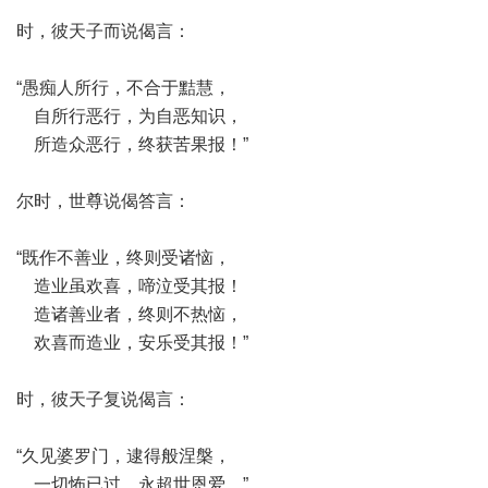
时，彼天子而说偈言：
“愚痴人所行，不合于黠慧，
自所行恶行，为自恶知识，
所造众恶行，终获苦果报！”
尔时，世尊说偈答言：
“既作不善业，终则受诸恼，
造业虽欢喜，啼泣受其报！
造诸善业者，终则不热恼，
欢喜而造业，安乐受其报！”
时，彼天子复说偈言：
“久见婆罗门，逮得般涅槃，
一切怖已过，永超世恩爱。”