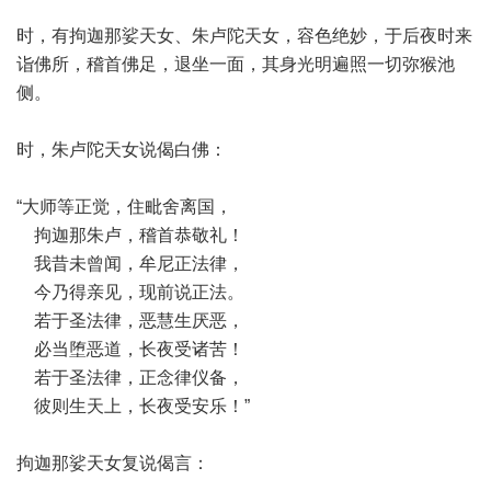
时，有拘迦那娑天女、朱卢陀天女，容色绝妙，于后夜时来
诣佛所，稽首佛足，退坐一面，其身光明遍照一切弥猴池
侧。
时，朱卢陀天女说偈白佛：
“大师等正觉，住毗舍离国，
拘迦那朱卢，稽首恭敬礼！
我昔未曾闻，牟尼正法律，
今乃得亲见，现前说正法。
若于圣法律，恶慧生厌恶，
必当堕恶道，长夜受诸苦！
若于圣法律，正念律仪备，
彼则生天上，长夜受安乐！”
拘迦那娑天女复说偈言：