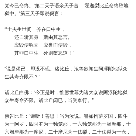
党今已命终。’第二天子语余天子言：‘瞿迦梨比丘命终堕地
狱中。’第三天子即说偈言：
“‘士夫生世间，斧在口中生，
还自斩其身，斯由其恶言。
应毁便称誉，应誉而便毁，
其罪口中生，死则堕恶道！’
“说是偈已，即没不现。诸比丘，汝等欲闻生阿浮陀地狱众
生其寿齐限不？”
诸比丘白佛：“今正是时，惟愿世尊为诸大众说阿浮陀地狱
众生寿命齐限。诸比丘闻已，当受奉行。”
佛告比丘：“谛听！善思！当为汝说。譬如拘萨罗国，四斗
为一阿罗，四阿罗为一独笼那，十六独笼那为一阇摩那，十
六阇摩那为一摩尼，二十摩尼为一佉梨，二十佉梨为一仓，