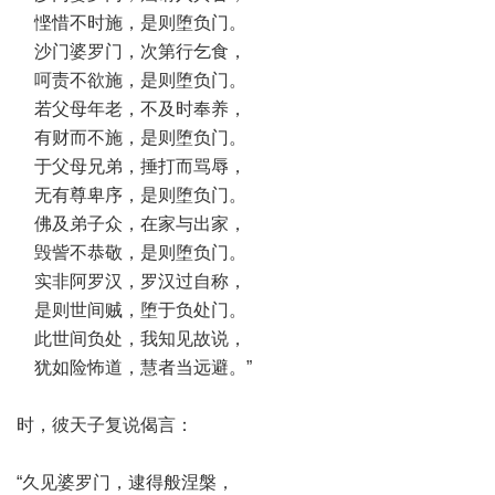
悭惜不时施，是则堕负门。
沙门婆罗门，次第行乞食，
呵责不欲施，是则堕负门。
若父母年老，不及时奉养，
有财而不施，是则堕负门。
于父母兄弟，捶打而骂辱，
无有尊卑序，是则堕负门。
佛及弟子众，在家与出家，
毁訾不恭敬，是则堕负门。
实非阿罗汉，罗汉过自称，
是则世间贼，堕于负处门。
此世间负处，我知见故说，
犹如险怖道，慧者当远避。”
时，彼天子复说偈言：
“久见婆罗门，逮得般涅槃，