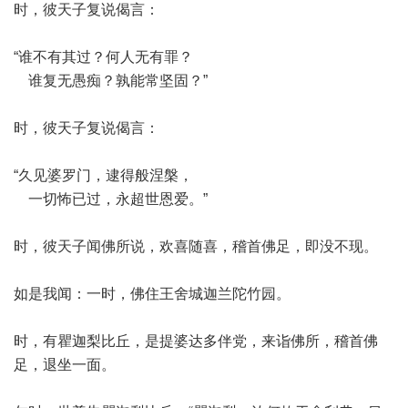
时，彼天子复说偈言：
“谁不有其过？何人无有罪？
谁复无愚痴？孰能常坚固？”
时，彼天子复说偈言：
“久见婆罗门，逮得般涅槃，
一切怖已过，永超世恩爱。”
时，彼天子闻佛所说，欢喜随喜，稽首佛足，即没不现。
如是我闻：一时，佛住王舍城迦兰陀竹园。
时，有瞿迦梨比丘，是提婆达多伴党，来诣佛所，稽首佛
足，退坐一面。