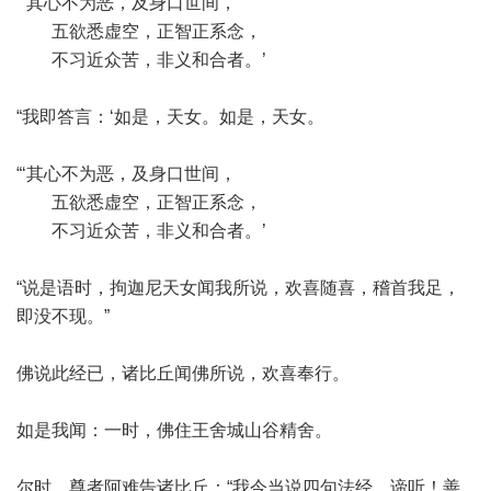
“‘其心不为恶，及身口世间，
五欲悉虚空，正智正系念，
不习近众苦，非义和合者。’
“我即答言：‘如是，天女。如是，天女。
“‘其心不为恶，及身口世间，
五欲悉虚空，正智正系念，
不习近众苦，非义和合者。’
“说是语时，拘迦尼天女闻我所说，欢喜随喜，稽首我足，
即没不现。”
佛说此经已，诸比丘闻佛所说，欢喜奉行。
如是我闻：一时，佛住王舍城山谷精舍。
尔时，尊者阿难告诸比丘：“我今当说四句法经。谛听！善