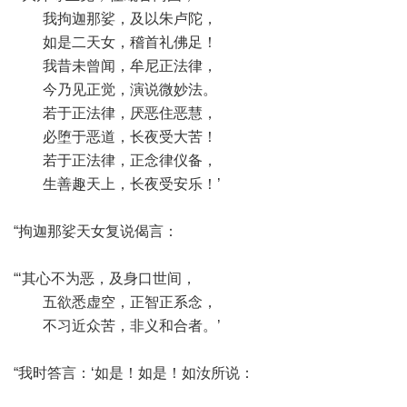
我拘迦那娑，及以朱卢陀，
如是二天女，稽首礼佛足！
我昔未曾闻，牟尼正法律，
今乃见正觉，演说微妙法。
若于正法律，厌恶住恶慧，
必堕于恶道，长夜受大苦！
若于正法律，正念律仪备，
生善趣天上，长夜受安乐！’
“拘迦那娑天女复说偈言：
“‘其心不为恶，及身口世间，
五欲悉虚空，正智正系念，
不习近众苦，非义和合者。’
“我时答言：‘如是！如是！如汝所说：