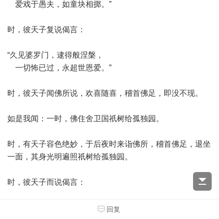
爱戏于愚夫，如童块相掷。”
时，彼天子复说偈言：
“久见婆罗门，逮得般涅槃，
一切怖已过，永超世恩爱。”
时，彼天子闻佛所说，欢喜随喜，稽首佛足，即没不现。
如是我闻：一时，佛住舍卫国祇树给孤独园。
时，有天子容色绝妙，于后夜时来诣佛所，稽首佛足，退坐
一面，其身光明遍照祇树给孤独园。
时，彼天子而说偈言：
“决定以遮遮，意妄想而来，
回复