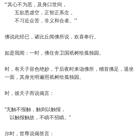
“‘其心不为恶，及身口世间，
五欲悉虚空，正智正系念，
不习近众苦，非义和合者。’”
佛说此经已，诸比丘闻佛所说，欢喜奉行。
如是我闻：一时，佛住舍卫国祇树给孤独园。
时，有天子容色绝妙，于后夜时来诣佛所，稽首佛足，退坐
一面，其身光明遍照祇树给孤独园。
时，彼天子而说偈言：
“无触不报触，触则以触报，
以触报触故，不瞋不招瞋。”
尔时，世尊说偈答言：