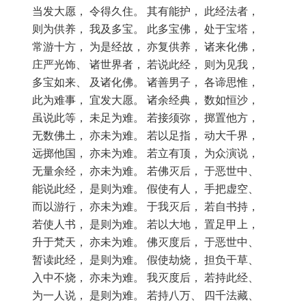
当发大愿， 令得久住。 其有能护， 此经法者，
则为供养， 我及多宝。 此多宝佛， 处于宝塔，
常游十方， 为是经故， 亦复供养， 诸来化佛，
庄严光饰、 诸世界者， 若说此经， 则为见我，
多宝如来、 及诸化佛。 诸善男子， 各谛思惟，
此为难事， 宜发大愿。 诸余经典， 数如恒沙，
虽说此等， 未足为难。 若接须弥， 掷置他方，
无数佛土， 亦未为难。 若以足指， 动大千界，
远掷他国， 亦未为难。 若立有顶， 为众演说，
无量余经， 亦未为难。 若佛灭后， 于恶世中、
能说此经， 是则为难。 假使有人， 手把虚空、
而以游行， 亦未为难。 于我灭后， 若自书持，
若使人书， 是则为难。 若以大地， 置足甲上，
升于梵天， 亦未为难。 佛灭度后， 于恶世中、
暂读此经， 是则为难。 假使劫烧， 担负干草、
入中不烧， 亦未为难。 我灭度后， 若持此经、
为一人说， 是则为难。 若持八万、 四千法藏、