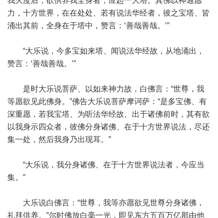
我灭度后，欲供养我全身者，应起一大塔。其佛以神通愿
力，十方世界，在在处处、若有说法华经者，彼之宝塔、皆
涌出其前，全身在于塔中，赞言：‘善哉善哉。’”
“大乐说，今多宝如来塔、闻说法华经故，从地涌出，
赞言：‘善哉善哉。’”
是时大乐说菩萨、以如来神力故，白佛言：“世尊，我
等愿欲见此佛身。”佛告大乐说菩萨摩诃萨：“是多宝佛、有
深重愿，若我宝塔、为听法华经故、出于诸佛前时，其有欲
以我身示四众者，彼佛分身诸佛、在于十方世界说法，尽还
集一处，然后我身乃出现耳。”
“大乐说，我分身诸佛、在于十方世界说法者，今应当
集。”
大乐说白佛言：“世尊，我等亦愿欲见世尊分身诸佛，
礼拜供养。”尔时佛放白毫一光，即见东方五百万亿那由他