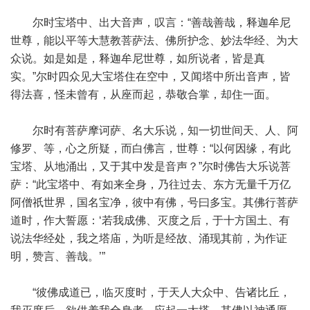
尔时宝塔中、出大音声，叹言：“善哉善哉，释迦牟尼
世尊，能以平等大慧教菩萨法、佛所护念、妙法华经、为大
众说。如是如是，释迦牟尼世尊，如所说者，皆是真
实。”尔时四众见大宝塔住在空中，又闻塔中所出音声，皆
得法喜，怪未曾有，从座而起，恭敬合掌，却住一面。
尔时有菩萨摩诃萨、名大乐说，知一切世间天、人、阿
修罗、等，心之所疑，而白佛言，世尊：“以何因缘，有此
宝塔、从地涌出，又于其中发是音声？”尔时佛告大乐说菩
萨：“此宝塔中、有如来全身，乃往过去、东方无量千万亿
阿僧祇世界，国名宝净，彼中有佛，号曰多宝。其佛行菩萨
道时，作大誓愿：‘若我成佛、灭度之后，于十方国土、有
说法华经处，我之塔庙，为听是经故、涌现其前，为作证
明，赞言、善哉。’”
“彼佛成道已，临灭度时，于天人大众中、告诸比丘，