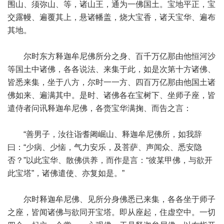
围山、须弥山、等，诸山王，通为一佛国土。宝地平正，宝
交露幔、遍覆其上，悬诸幡盖，烧大宝香，诸天宝华、遍布
其地。
尔时东方释迦牟尼佛所分之身、百千万亿那由他恒河沙
等国土中诸佛，各各说法、来集于此，如是次第十方诸佛、
皆悉来集，坐于八方，尔时一一方、四百万亿那由他国土诸
佛如来、遍满其中。是时、诸佛各在宝树下、坐师子座，皆
遣侍者问讯释迦牟尼佛，各赍宝华满掬、而告之言：
“善男子，汝往诣耆阇崛山、释迦牟尼佛所，如我辞
曰：“少病、少恼，气力安乐，及菩萨、声闻众、悉安隐
否？”以此宝华、散佛供养，而作是言：“彼某甲佛，与欲开
此宝塔”，诸佛遣使、亦复如是。”
尔时释迦牟尼佛、见所分身佛悉已来集，各各坐于师子
之座，皆闻诸佛与欲同开宝塔。即从座起，住虚空中。一切