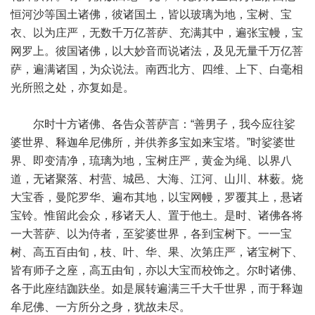
恒河沙等国土诸佛，彼诸国土，皆以玻璃为地，宝树、宝
衣、以为庄严，无数千万亿菩萨、充满其中，遍张宝幔，宝
网罗上。彼国诸佛，以大妙音而说诸法，及见无量千万亿菩
萨，遍满诸国，为众说法。南西北方、四维、上下、白毫相
光所照之处，亦复如是。
尔时十方诸佛、各告众菩萨言：“善男子，我今应往娑
婆世界、释迦牟尼佛所，并供养多宝如来宝塔。”时娑婆世
界、即变清净，琉璃为地，宝树庄严，黄金为绳、以界八
道，无诸聚落、村营、城邑、大海、江河、山川、林薮。烧
大宝香，曼陀罗华、遍布其地，以宝网幔，罗覆其上，悬诸
宝铃。惟留此会众，移诸天人、置于他土。是时、诸佛各将
一大菩萨、以为侍者，至娑婆世界，各到宝树下。一一宝
树、高五百由旬，枝、叶、华、果、次第庄严，诸宝树下、
皆有师子之座，高五由旬，亦以大宝而校饰之。尔时诸佛、
各于此座结跏趺坐。如是展转遍满三千大千世界，而于释迦
牟尼佛、一方所分之身，犹故未尽。