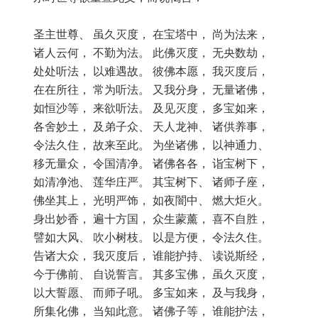
圣主世尊、 虽久灭度， 在宝塔中， 尚为法来，
诸人云何， 不勤为法。 此佛灭度， 无央数劫，
处处听法， 以难遇故。 彼佛本愿， 我灭度后，
在在所往， 常为听法。 又我分身， 无量诸佛，
如恒沙等， 来欲听法。 及见灭度， 多宝如来，
各舍妙土， 及弟子众、 天人龙神、 诸供养事，
令法久住， 故来至此。 为坐诸佛， 以神通力、
移无量众， 令国清净。 诸佛各各， 诣宝树下，
如清净池、 莲华庄严。 其宝树下、 诸师子座，
佛坐其上， 光明严饰， 如夜闇中、 燃大炬火。
身出妙香， 遍十方国， 众生蒙薰， 喜不自胜，
譬如大风、 吹小树枝。 以是方便， 令法久住。
告诸大众， 我灭度后， 谁能护持、 读说斯经，
今于佛前、 自说誓言。 其多宝佛， 虽久灭度，
以大誓愿、 而师子吼。 多宝如来， 及与我身，
所集化佛， 当知此意。 诸佛子等， 谁能护法，