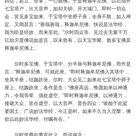
四众，起立、合掌，一心观佛。于是释迦牟尼佛、以右指开
七宝塔户，出大音声，如却关钥、开大城门。即时一切众
会，皆见多宝如来、于宝塔中坐师子座，全身不散，如入禅
定。又闻其言：“善哉善哉，释迦牟尼佛、快说是法华经，
我为听是经故、而来至此。”尔时四众等、见过去无量千万
亿劫灭度佛说如是言，叹未曾有，以天宝华聚、散多宝佛及
释迦牟尼佛上。
尔时多宝佛、于宝塔中、分半座与释迦牟尼佛，而作是
言：“释迦牟尼佛、可就此座。”即时释迦牟尼佛入其塔中，
坐其半座，结跏趺坐。尔时、大众见二如来在七宝塔中师子
座上、结跏趺坐，各作是念：“佛座高远，惟愿如来以神通
力，令我等辈、俱处虚空。”即时释迦牟尼佛、以神通力，
接诸大众、皆在虚空。以大音声、普告四众：“谁能于此娑
婆国土、广说妙法华经，今正是时。如来不久当入涅槃，佛
欲以此妙法华经、付嘱有在。”
尔时世尊欲重宣此义，而说偈言：