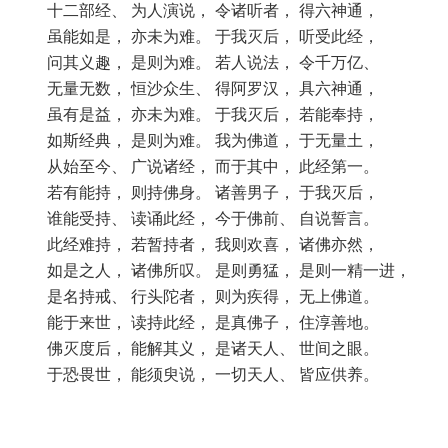
十二部经、 为人演说， 令诸听者， 得六神通，
虽能如是， 亦未为难。 于我灭后， 听受此经，
问其义趣， 是则为难。 若人说法， 令千万亿、
无量无数， 恒沙众生、 得阿罗汉， 具六神通，
虽有是益， 亦未为难。 于我灭后， 若能奉持，
如斯经典， 是则为难。 我为佛道， 于无量土，
从始至今、 广说诸经， 而于其中， 此经第一。
若有能持， 则持佛身。 诸善男子， 于我灭后，
谁能受持、 读诵此经， 今于佛前、 自说誓言。
此经难持， 若暂持者， 我则欢喜， 诸佛亦然，
如是之人， 诸佛所叹。 是则勇猛， 是则一精一进，
是名持戒、 行头陀者， 则为疾得， 无上佛道。
能于来世， 读持此经， 是真佛子， 住淳善地。
佛灭度后， 能解其义， 是诸天人、 世间之眼。
于恐畏世， 能须臾说， 一切天人、 皆应供养。