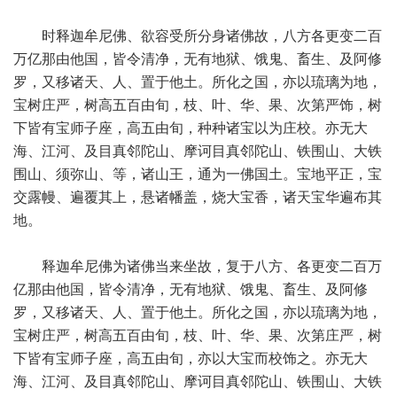
时释迦牟尼佛、欲容受所分身诸佛故，八方各更变二百
万亿那由他国，皆令清净，无有地狱、饿鬼、畜生、及阿修
罗，又移诸天、人、置于他土。所化之国，亦以琉璃为地，
宝树庄严，树高五百由旬，枝、叶、华、果、次第严饰，树
下皆有宝师子座，高五由旬，种种诸宝以为庄校。亦无大
海、江河、及目真邻陀山、摩诃目真邻陀山、铁围山、大铁
围山、须弥山、等，诸山王，通为一佛国土。宝地平正，宝
交露幔、遍覆其上，悬诸幡盖，烧大宝香，诸天宝华遍布其
地。
释迦牟尼佛为诸佛当来坐故，复于八方、各更变二百万
亿那由他国，皆令清净，无有地狱、饿鬼、畜生、及阿修
罗，又移诸天、人、置于他土。所化之国，亦以琉璃为地，
宝树庄严，树高五百由旬，枝、叶、华、果、次第庄严，树
下皆有宝师子座，高五由旬，亦以大宝而校饰之。亦无大
海、江河、及目真邻陀山、摩诃目真邻陀山、铁围山、大铁