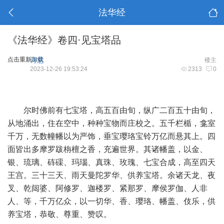
法华经
《法华经》卷四·见宝塔品
点击重新加载
诗意
楼主
2023-12-26 19:53:24
2313
0
尔时佛前有七宝塔，高五百由旬，纵广二百五十由旬，
从地涌出，住在空中，种种宝物而庄校之。五千栏楯，龛室
千万，无数幢幡以为严饰，垂宝璎珞宝铃万亿而悬其上。四
面皆出多摩罗跋栴檀之香，充遍世界。其诸幡盖，以金、
银、琉璃、砗磲、玛瑙、真珠、玫瑰、七宝合成，高至四天
王宫。三十三天、雨天曼陀罗华、供养宝塔。余诸天龙、夜
叉、乾闼婆、阿修罗、迦楼罗、紧那罗、摩侯罗伽、人非
人、等，千万亿众，以一切华、香、璎珞、幡盖、伎乐，供
养宝塔，恭敬、尊重、赞叹。