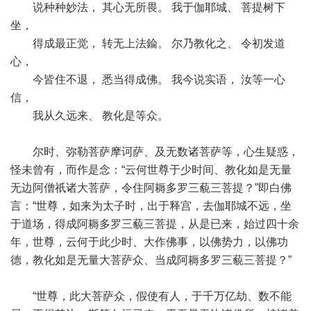
说种种妙法， 其心无所畏。 我于伽耶城、 菩提树下
坐，
得成最正觉， 转无上法錀。 尔乃教化之、 令初发道
心，
今皆住不退， 悉当得成佛。 我今说实语， 汝等一心
信，
我从久远来、 教化是等众。
尔时、弥勒菩萨摩诃萨、及无数诸菩萨等，心生疑惑，
怪未曾有，而作是念：“云何世尊于少时间、教化如是无量
无边阿僧祇诸大菩萨，令住阿耨多罗三藐三菩提？”即白佛
言：“世尊，如来为太子时，出于释宫，去伽耶城不远，坐
于道场，得成阿耨多罗三藐三菩提，从是已来，始过四十余
年，世尊，云何于此少时、大作佛事，以佛势力，以佛功
德，教化如是无量大菩萨众、当成阿耨多罗三藐三菩提？”
“世尊，此大菩萨众，假使有人，于千万亿劫、数不能