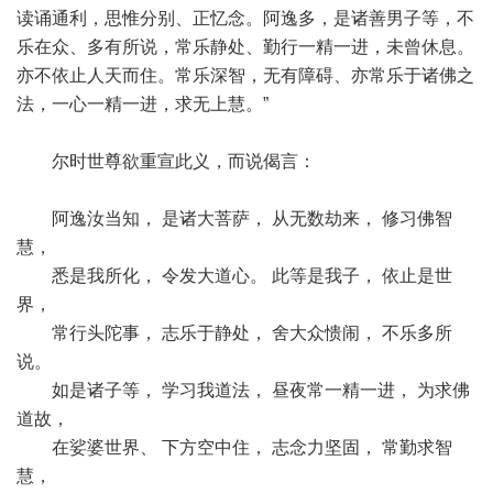
读诵通利，思惟分别、正忆念。阿逸多，是诸善男子等，不
乐在众、多有所说，常乐静处、勤行一精一进，未曾休息。
亦不依止人天而住。常乐深智，无有障碍、亦常乐于诸佛之
法，一心一精一进，求无上慧。”
尔时世尊欲重宣此义，而说偈言：
阿逸汝当知， 是诸大菩萨， 从无数劫来， 修习佛智
慧，
悉是我所化， 令发大道心。 此等是我子， 依止是世
界，
常行头陀事， 志乐于静处， 舍大众愦闹， 不乐多所
说。
如是诸子等， 学习我道法， 昼夜常一精一进， 为求佛
道故，
在娑婆世界、 下方空中住， 志念力坚固， 常勤求智
慧，