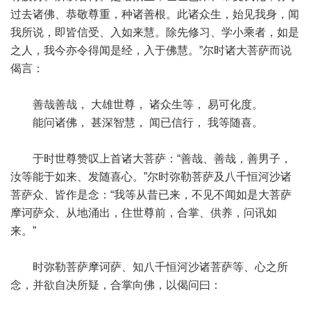
过去诸佛、恭敬尊重，种诸善根。此诸众生，始见我身，闻
我所说，即皆信受、入如来慧。除先修习、学小乘者，如是
之人，我今亦令得闻是经，入于佛慧。”尔时诸大菩萨而说
偈言：
善哉善哉， 大雄世尊， 诸众生等， 易可化度。
能问诸佛， 甚深智慧， 闻已信行， 我等随喜。
于时世尊赞叹上首诸大菩萨：“善哉、善哉，善男子，
汝等能于如来、发随喜心。”尔时弥勒菩萨及八千恒河沙诸
菩萨众、皆作是念：“我等从昔已来，不见不闻如是大菩萨
摩诃萨众、从地涌出，住世尊前，合掌、供养，问讯如
来。”
时弥勒菩萨摩诃萨、知八千恒河沙诸菩萨等、心之所
念，并欲自决所疑，合掌向佛，以偈问曰：