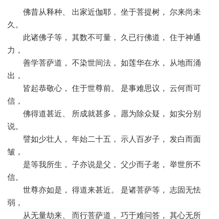
佛昔从释种、 出家近伽耶， 坐于菩提树， 尔来尚未
久。
此诸佛子等， 其数不可量， 久已行佛道， 住于神通
力，
善学菩萨道， 不染世间法， 如莲华在水， 从地而涌
出，
皆起恭敬心， 住于世尊前。 是事难思议， 云何而可
信，
佛得道甚近、 所成就甚多， 愿为除众疑， 如实分别
说。
譬如少壮人， 年始二十五， 示人百岁子， 发白而面
皱，
是等我所生， 子亦说是父， 父少而子老， 举世所不
信。
世尊亦如是， 得道来甚近。 是诸菩萨等， 志固无怯
弱，
从无量劫来、 而行菩萨道， 巧于难问答， 其心无所