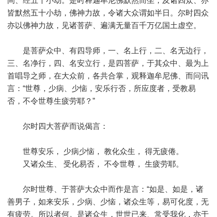
间、经五十小劫。是时释迦牟尼佛默然而坐，及诸四众、亦
皆默然五十小劫，佛神力故，令诸大众谓如半日。尔时四众
亦以佛神力故，见诸菩萨、遍满无量百千万亿国土虚空。
是菩萨众中、有四导师，一、名上行，二、名无边行，
三、名净行，四、名安立行，是四菩萨，于其众中、最为上
首唱导之师，在大众前，各共合掌，观释迦牟尼佛、而问讯
言：“世尊，少病、少恼，安乐行否，所应度者，受教易
否，不令世尊生疲劳耶？”
尔时四大菩萨而说偈言：
世尊安乐， 少病少恼， 教化众生， 得无疲倦。
又诸众生、 受化易否， 不令世尊， 生疲劳耶。
尔时世尊、于菩萨大众中而作是言：“如是、如是，诸
善男子，如来安乐，少病、少恼，诸众生等，易可化度，无
有疲劳。所以者何。是诸众生，世世已来、常受我化，亦于