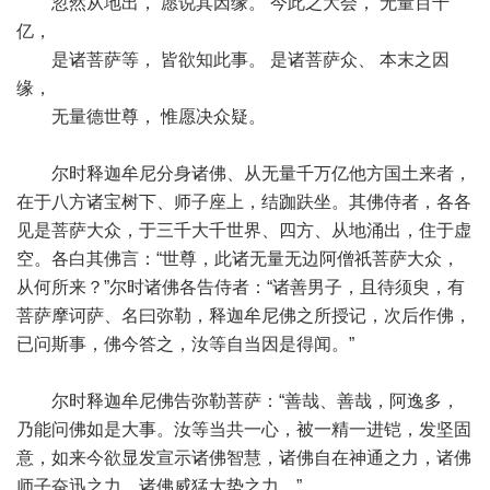
忽然从地出， 愿说其因缘。 今此之大会， 无量百千
亿，
是诸菩萨等， 皆欲知此事。 是诸菩萨众、 本末之因
缘，
无量德世尊， 惟愿决众疑。
尔时释迦牟尼分身诸佛、从无量千万亿他方国土来者，
在于八方诸宝树下、师子座上，结跏趺坐。其佛侍者，各各
见是菩萨大众，于三千大千世界、四方、从地涌出，住于虚
空。各白其佛言：“世尊，此诸无量无边阿僧祇菩萨大众，
从何所来？”尔时诸佛各告侍者：“诸善男子，且待须臾，有
菩萨摩诃萨、名曰弥勒，释迦牟尼佛之所授记，次后作佛，
已问斯事，佛今答之，汝等自当因是得闻。”
尔时释迦牟尼佛告弥勒菩萨：“善哉、善哉，阿逸多，
乃能问佛如是大事。汝等当共一心，被一精一进铠，发坚固
意，如来今欲显发宣示诸佛智慧，诸佛自在神通之力，诸佛
师子奋迅之力，诸佛威猛大势之力。”