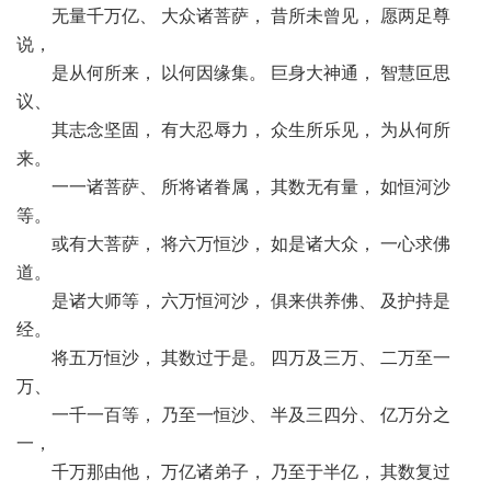
无量千万亿、 大众诸菩萨， 昔所未曾见， 愿两足尊
说，
是从何所来， 以何因缘集。 巨身大神通， 智慧叵思
议、
其志念坚固， 有大忍辱力， 众生所乐见， 为从何所
来。
一一诸菩萨、 所将诸眷属， 其数无有量， 如恒河沙
等。
或有大菩萨， 将六万恒沙， 如是诸大众， 一心求佛
道。
是诸大师等， 六万恒河沙， 俱来供养佛、 及护持是
经。
将五万恒沙， 其数过于是。 四万及三万、 二万至一
万、
一千一百等， 乃至一恒沙、 半及三四分、 亿万分之
一，
千万那由他， 万亿诸弟子， 乃至于半亿， 其数复过