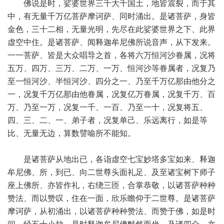
佛说是时，娑婆世界三千大千国土，地皆震裂，而于其
中，有无量千万亿菩萨摩诃萨、同时涌出。是诸菩萨，身皆
金色，三十二相，无量光明，先尽在此娑婆世界之下、此界
虚空中住。是诸菩萨、闻释迦牟尼佛所说音声，从下发来。
一一菩萨、皆是大众唱导之首，各将六万恒河沙眷属，况将
五万、四万、三万、二万、一万、恒河沙等眷属者，况复乃
至一恒河沙、半恒河沙、四分之一、乃至千万亿那由他分之
一，况复千万亿那由他眷属，况复亿万眷属，况复千万、百
万、乃至一万，况复一千、一百、乃至一十，况复将五、
四、三、二、一、弟子者，况复单己、乐远离行，如是等
比、无量无边，算数譬喻所不能知。
是诸菩萨从地出已，各诣虚空七宝妙塔多宝如来、释迦
牟尼佛、所，到已、向二世尊头面礼足、及至诸宝树下师子
座上佛所、亦皆作礼，右绕三匝，合掌恭敬，以诸菩萨种种
赞法、而以赞叹，住在一面，欣乐瞻仰于二世尊。是诸菩萨
摩诃萨，从初涌出，以诸菩萨种种赞法、而赞于佛，如是时