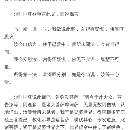
尔时世尊欲重宣此义，而说偈言：
当一精一进一心， 我欲说此事， 勿得有疑悔， 佛智叵
思议。
汝今出信力， 住于忍善中， 昔所未闻法， 今皆当得
闻。
我今安慰汝， 勿得怀疑惧， 佛无不实语， 智慧不可
量。
所得第一法， 甚深叵分别， 如是今当说， 汝等一心
听。
尔时世尊说此偈已，告弥勒菩萨：“我今于此大众、宣
告汝等，阿逸多，是诸大菩萨摩诃萨，无量无数阿僧祇、从
地涌出，汝等昔所未见者，我于是娑婆世界、得阿耨多罗三
藐三菩提已，教化示导是诸菩萨，调伏其心，令发道意。此
诸菩萨，皆于是娑婆世界之下、此界虚空中住，于诸经典，