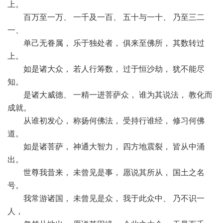
上。
百万至一万、 一千及一百、 五十与一十、 乃至三二
一、
单己无眷属， 乐于独处者， 俱来至佛所， 其数转过
上。
如是诸大众， 若人行筹数， 过于恒沙劫， 犹不能尽
知。
是诸大威德、 一精一进菩萨众， 谁为其说法， 教化而
成就。
从谁初发心， 称扬何佛法， 受持行谁经， 修习何佛
道。
如是诸菩萨， 神通大智力， 四方地震裂， 皆从中涌
出。
世尊我昔来， 未曾见是事， 愿说其所从， 国土之名
号。
我常游诸国， 未曾见是众， 我于此众中、 乃不识一
人，