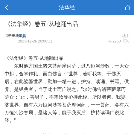
法华经
《法华经》卷五·从地踊出品
点击重新加载
诗意
楼主
2023-12-26 20:00:11
2260
0
《法华经》卷五·从地踊出品
尔时他方国土诸来菩萨摩诃萨，过八恒河沙数，于大众
中起，合掌作礼、而白佛言：“世尊，若听我等、于佛灭
后，在此娑婆世界，勤加一精一进，护持、读诵、书写、供
养、是经典者，当于此土而广说之。”尔时佛告诸菩萨摩诃
萨众：“止，善男子，不需汝等护持此经。所以者何。我娑
婆世界、自有六万恒河沙等菩萨摩诃萨，一一菩萨、各有六
万恒河沙眷属，是诸人等，能于我灭后、护持读诵广说此
经。”