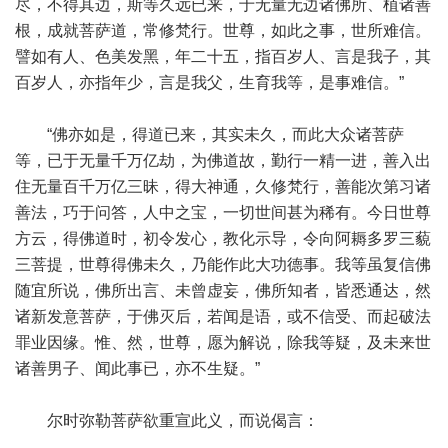
尽，不得其边，斯等久远已来，于无量无边诸佛所、植诸善
根，成就菩萨道，常修梵行。世尊，如此之事，世所难信。
譬如有人、色美发黑，年二十五，指百岁人、言是我子，其
百岁人，亦指年少，言是我父，生育我等，是事难信。”
“佛亦如是，得道已来，其实未久，而此大众诸菩萨
等，已于无量千万亿劫，为佛道故，勤行一精一进，善入出
住无量百千万亿三昧，得大神通，久修梵行，善能次第习诸
善法，巧于问答，人中之宝，一切世间甚为稀有。今日世尊
方云，得佛道时，初令发心，教化示导，令向阿耨多罗三藐
三菩提，世尊得佛未久，乃能作此大功德事。我等虽复信佛
随宜所说，佛所出言、未曾虚妄，佛所知者，皆悉通达，然
诸新发意菩萨，于佛灭后，若闻是语，或不信受、而起破法
罪业因缘。惟、然，世尊，愿为解说，除我等疑，及未来世
诸善男子、闻此事已，亦不生疑。”
尔时弥勒菩萨欲重宣此义，而说偈言：