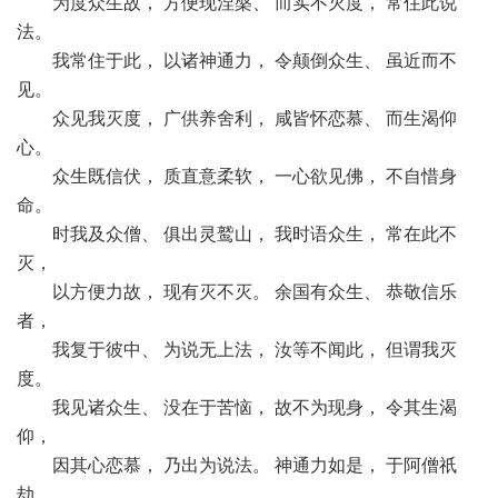
为度众生故， 方便现涅槃、 而实不灭度， 常住此说
法。
我常住于此， 以诸神通力， 令颠倒众生、 虽近而不
见。
众见我灭度， 广供养舍利， 咸皆怀恋慕、 而生渴仰
心。
众生既信伏， 质直意柔软， 一心欲见佛， 不自惜身
命。
时我及众僧、 俱出灵鹫山， 我时语众生， 常在此不
灭，
以方便力故， 现有灭不灭。 余国有众生、 恭敬信乐
者，
我复于彼中、 为说无上法， 汝等不闻此， 但谓我灭
度。
我见诸众生、 没在于苦恼， 故不为现身， 令其生渴
仰，
因其心恋慕， 乃出为说法。 神通力如是， 于阿僧祇
劫，