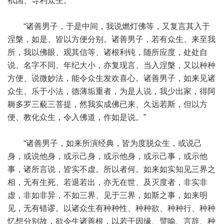
祇国、导利众生。”
“诸善男子，于是中间，我说燃灯佛等，又复言其入于
涅槃，如是、皆以方便分别。诸善男子，若有众生、来至我
所，我以佛眼、观其信等、诸根利钝，随所应度，处处自
说、名字不同、年纪大小，亦复现言、当入涅槃，又以种种
方便、说微妙法，能令众生发欢喜心。诸善男子，如来见诸
众生、乐于小法，德薄垢重者，为是人说，我少出家，得阿
耨多罗三藐三菩提，然我实成佛已来、久远若斯，但以方
便、教化众生，令入佛道，作如是说。”
“诸善男子，如来所演经典，皆为度脱众生，或说己
身，或说他身，或示己身，或示他身，或示己事，或示他
事，诸所言说，皆实不虚。所以者何。如来如实知见三界之
相，无有生死、若退若出，亦无在世、及灭度者，非实非
虚，非如非异，不如三界、见于三界，如斯之事，如来明
见，无有错谬。以诸众生有种种性、种种欲、种种行、种种
忆想分别故，欲令生诸善根，以若干因缘、譬喻、言辞、种