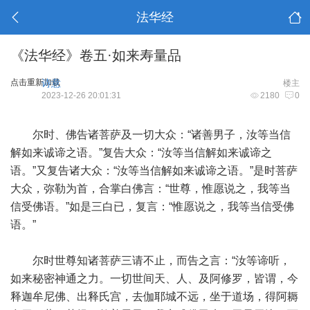
法华经
《法华经》卷五·如来寿量品
点击重新加载
诗意
楼主
2023-12-26 20:01:31
2180
0
尔时、佛告诸菩萨及一切大众：“诸善男子，汝等当信
解如来诚谛之语。”复告大众：“汝等当信解如来诚谛之
语。”又复告诸大众：“汝等当信解如来诚谛之语。”是时菩萨
大众，弥勒为首，合掌白佛言：“世尊，惟愿说之，我等当
信受佛语。”如是三白已，复言：“惟愿说之，我等当信受佛
语。”
尔时世尊知诸菩萨三请不止，而告之言：“汝等谛听，
如来秘密神通之力。一切世间天、人、及阿修罗，皆谓，今
释迦牟尼佛、出释氏宫，去伽耶城不远，坐于道场，得阿耨