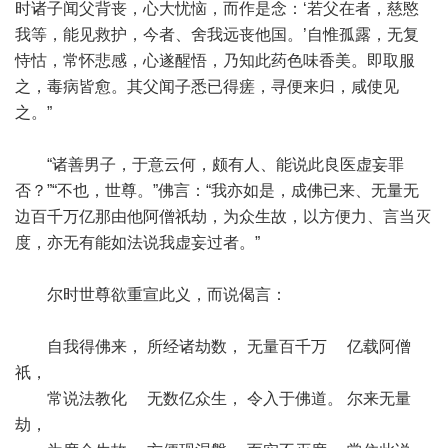
时诸子闻父背丧，心大忧恼，而作是念：‘若父在者，慈愍
我等，能见救护，今者、舍我远丧他国。’自惟孤露，无复
恃怙，常怀悲感，心遂醒悟，乃知此药色味香美。即取服
之，毒病皆愈。其父闻子悉已得瘥，寻便来归，咸使见
之。”
“诸善男子，于意云何，颇有人、能说此良医虚妄罪
否？”“不也，世尊。”佛言：“我亦如是，成佛已来、无量无
边百千万亿那由他阿僧祇劫，为众生故，以方便力、言当灭
度，亦无有能如法说我虚妄过者。”
尔时世尊欲重宣此义，而说偈言：
自我得佛来， 所经诸劫数， 无量百千万 亿载阿僧
祇，
常说法教化 无数亿众生， 令入于佛道。 尔来无量
劫，