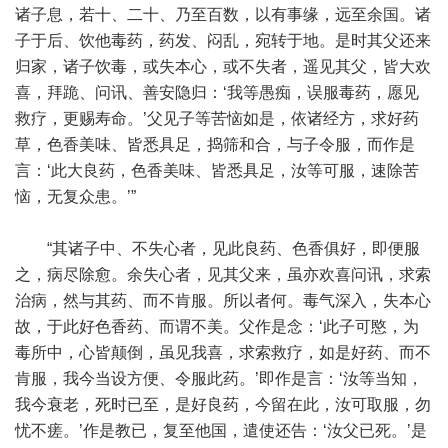
诸子息，若十、二十、乃至百数，以有事缘，远至余国。诸
子于后、饮他毒药，药发、闷乱，宛转于地。是时其父还来
归家，诸子饮毒，或失本心，或不失者，遥见其父，皆大欢
喜，拜跪、问讯、善安隐归：‘我等愚痴，误服毒药，愿见
救疗，更赐寿命。’父见子等苦恼如是，依诸经方，求好药
草，色香美味、皆悉具足，捣筛和合，与子令服，而作是
言：‘此大良药，色香美味、皆悉具足，汝等可服，速除苦
恼，无复众患。’”
“其诸子中、不失心者，见此良药、色香俱好，即便服
之，病尽除愈。余失心者，见其父来，虽亦欢喜问讯，求索
治病，然与其药、而不肯服。所以者何。毒气深入，失本心
故，于此好色香药、而谓不美。父作是念：‘此子可愍，为
毒所中，心皆颠倒，虽见我喜，求索救疗，如是好药、而不
肯服，我今当设方便、令服此药。’即作是言：‘汝等当知，
我今衰老，死时已至，是好良药，今留在此，汝可取服，勿
忧不瘥。’作是教已，复至他国，遣使还告：‘汝父已死。’是