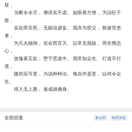
疑，
当断令永尽， 佛语实不虚。 如医善方便， 为治狂子
故，
实在而言死， 无能说虚妄。 我亦为世父， 救诸苦患
者，
为凡夫颠倒， 实在而言灭。 以常见我故， 而生憍恣
心，
放逸著五欲， 堕于恶道中。 我常知众生、 行道不行
道，
随所应可度， 为说种种法。 每自作是意， 以何令众
生、
得入无上惠， 速成就佛身。
全部回复
看全部
倒序浏览