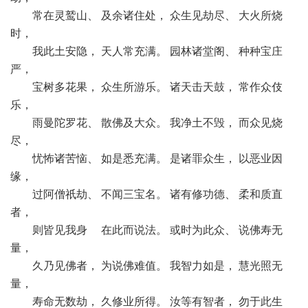
常在灵鹫山、 及余诸住处， 众生见劫尽、 大火所烧
时，
我此土安隐， 天人常充满。 园林诸堂阁、 种种宝庄
严，
宝树多花果， 众生所游乐。 诸天击天鼓， 常作众伎
乐，
雨曼陀罗花、 散佛及大众。 我净土不毁， 而众见烧
尽，
忧怖诸苦恼、 如是悉充满。 是诸罪众生， 以恶业因
缘，
过阿僧祇劫、 不闻三宝名。 诸有修功德、 柔和质直
者，
则皆见我身 在此而说法。 或时为此众、 说佛寿无
量，
久乃见佛者， 为说佛难值。 我智力如是， 慧光照无
量，
寿命无数劫， 久修业所得。 汝等有智者， 勿于此生