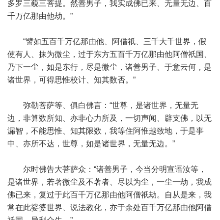
多罗三藐三菩提。然善男子，我实成佛已来、无量无边、百
千万亿那由他劫。”
“譬如五百千万亿那由他、阿僧祇、三千大千世界，假
使有人、抹为微尘，过于东方五百千万亿那由他阿僧祇国、
乃下一尘，如是东行，尽是微尘，诸善男子、于意云何，是
诸世界，可得思惟校计、知其数否。”
弥勒菩萨等、俱白佛言：“世尊，是诸世界，无量无
边，非算数所知、亦非心力所及，一切声闻、辟支佛，以无
漏智，不能思惟、知其限数，我等住阿惟越致地，于是事
中、亦所不达，世尊，如是诸世界，无量无边。”
尔时佛告大菩萨众：“诸善男子，今当分明宣语汝等，
是诸世界，若著微尘及不著者、尽以为尘，一尘一劫，我成
佛已来，复过于此百千万亿那由他阿僧祇劫。自从是来，我
常在此娑婆世界、说法教化，亦于余处百千万亿那由他阿僧