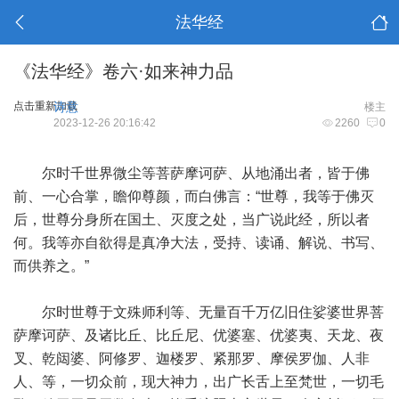
法华经
《法华经》卷六·如来神力品
点击重新加载
诗意
楼主
2023-12-26 20:16:42
2260
0
尔时千世界微尘等菩萨摩诃萨、从地涌出者，皆于佛
前、一心合掌，瞻仰尊颜，而白佛言：“世尊，我等于佛灭
后，世尊分身所在国土、灭度之处，当广说此经，所以者
何。我等亦自欲得是真净大法，受持、读诵、解说、书写、
而供养之。”
尔时世尊于文殊师利等、无量百千万亿旧住娑婆世界菩
萨摩诃萨、及诸比丘、比丘尼、优婆塞、优婆夷、天龙、夜
叉、乾闼婆、阿修罗、迦楼罗、紧那罗、摩侯罗伽、人非
人、等，一切众前，现大神力，出广长舌上至梵世，一切毛