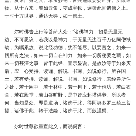
盖、及诸严身之具、珍宝妙物，皆共遥散娑婆世界。所散诸
物、从十方来，譬如云集，变成宝帐，遍覆此间诸佛之上。
于时十方世界，通达无碍，如一佛土。
尔时佛告上行等菩萨大众：“诸佛神力，如是无量无
边、不可思议，若我以是神力，于无量无边百千万亿阿僧祇
劫，为嘱累故、说此经功德，犹不能尽。以要言之，如来一
切所有之法，如来一切自在神力，如来一切所秘要之藏，如
来一切甚深之事，皆于此经、宣示显说。是故汝等于如来灭
后，应一心受持、读诵、解说、书写、如说修行。所在国
土，若有受持、读诵、解说、书写、如说修行，若经卷所住
之处，若于园中，若于林中，若于树下，若于僧坊，若白衣
舍，若在殿堂，若山谷旷野，是中皆应起塔供养。所以者
何。当知是处、即是道场，诸佛于此、得阿耨多罗三藐三菩
提，诸佛于此、转于法錀，诸佛于此、而般涅槃。”
尔时世尊欲重宣此义，而说偈言：