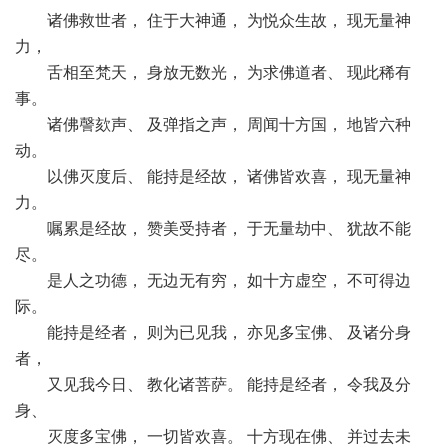
诸佛救世者， 住于大神通， 为悦众生故， 现无量神
力，
舌相至梵天， 身放无数光， 为求佛道者、 现此稀有
事。
诸佛謦欬声、 及弹指之声， 周闻十方国， 地皆六种
动。
以佛灭度后、 能持是经故， 诸佛皆欢喜， 现无量神
力。
嘱累是经故， 赞美受持者， 于无量劫中、 犹故不能
尽。
是人之功德， 无边无有穷， 如十方虚空， 不可得边
际。
能持是经者， 则为已见我， 亦见多宝佛、 及诸分身
者，
又见我今日、 教化诸菩萨。 能持是经者， 令我及分
身、
灭度多宝佛， 一切皆欢喜。 十方现在佛、 并过去未