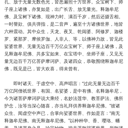
孔、放于无量无数色光，皆悉遍照十方世界。众宝树下、师
子座上诸佛，亦复如是，出广长舌、放无量光。释迦牟尼
佛、及宝树下诸佛、现神力时、满百千岁，然后还摄舌相。
一时謦欬、俱共弹指，是二音声，遍至十方诸佛世界，地皆
六种震动。其中众生，天龙、夜叉、乾闼婆、阿修罗、迦楼
罗、紧那罗、摩侯罗伽、人非人、等，以佛神力故，皆见此
娑婆世界、无量无边百千万亿众宝树下、师子座上诸佛，及
见释迦牟尼佛、共多宝如来、在宝塔中、坐师子座，又见无
量无边百千万亿菩萨摩诃萨、及诸四众，恭敬围绕释迦牟尼
佛，既见是已，皆大欢喜，得未曾有。
即时诸天、于虚空中、高声唱言：“过此无量无边百千
万亿阿僧祇世界，有国、名娑婆，是中有佛、名释迦牟尼，
今为诸菩萨摩诃萨说大乘经，名妙法莲华、教菩萨法、佛所
护念，汝等当深心随喜，亦当礼拜供养释迦牟尼佛。”彼诸
众生、闻虚空中声已，合掌向娑婆世界、作如是言：“南无
释迦牟尼佛。南无释迦牟尼佛。”以种种华、香、璎珞、幡