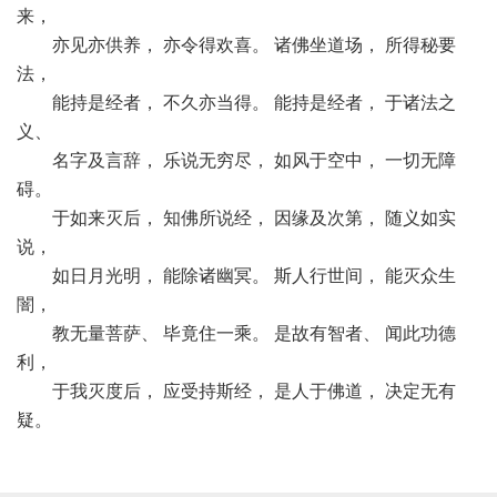
来，
亦见亦供养， 亦令得欢喜。 诸佛坐道场， 所得秘要
法，
能持是经者， 不久亦当得。 能持是经者， 于诸法之
义、
名字及言辞， 乐说无穷尽， 如风于空中， 一切无障
碍。
于如来灭后， 知佛所说经， 因缘及次第， 随义如实
说，
如日月光明， 能除诸幽冥。 斯人行世间， 能灭众生
闇，
教无量菩萨、 毕竟住一乘。 是故有智者、 闻此功德
利，
于我灭度后， 应受持斯经， 是人于佛道， 决定无有
疑。