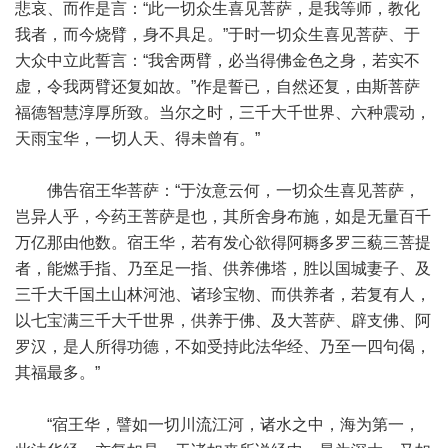
悲哀、而作是言：“此一切众生喜见菩萨，是我等师，教化
我者，而今烧臂，身不具足。”于时一切众生喜见菩萨、于
大众中立此誓言：“我舍两臂，必当得佛金色之身，若实不
虚，令我两臂还复如故。”作是誓已，自然还复，由斯菩萨
福德智慧淳厚所致。当尔之时，三千大千世界、六种震动，
天雨宝华，一切人天、得未曾有。”
佛告宿王华菩萨：“于汝意云何，一切众生喜见菩萨，
岂异人乎，今药王菩萨是也，其所舍身布施，如是无量百千
万亿那由他数。宿王华，若有发心欲得阿耨多罗三藐三菩提
者，能燃手指、乃至足一指、供养佛塔，胜以国城妻子、及
三千大千国土山林河池、诸珍宝物、而供养者，若复有人，
以七宝满三千大千世界，供养于佛、及大菩萨、辟支佛、阿
罗汉，是人所得功德，不如受持此法华经、乃至一四句偈，
其福最多。”
“宿王华，譬如一切川流江河，诸水之中，海为第一，