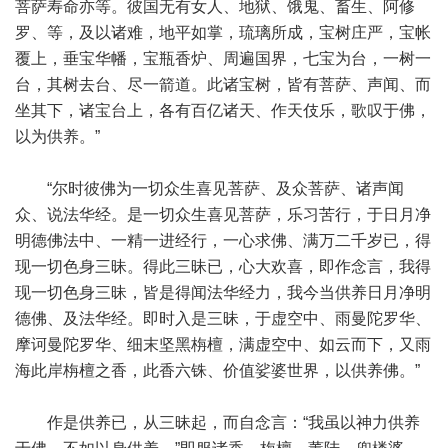
菩萨寿命亦等。彼国无有女人、地狱、饿鬼、畜生、阿修
罗、等，及以诸难，地平如掌，琉璃所成，宝树庄严，宝帐
覆上，垂宝华幡，宝瓶香炉、周遍国界，七宝为台，一树一
台，其树去台、尽一箭道。此诸宝树，皆有菩萨、声闻、而
坐其下，诸宝台上，各有百亿诸天、作天伎乐，歌叹于佛，
以为供养。”
“尔时彼佛为一切众生喜见菩萨、及众菩萨、诸声闻
众、说法华经。是一切众生喜见菩萨，乐习苦行，于日月净
明德佛法中、一精一进经行，一心求佛、满万二千岁已，得
现一切色身三昧。得此三昧已，心大欢喜，即作念言，我得
现一切色身三昧，皆是得闻法华经力，我今当供养日月净明
德佛、及法华经。即时入是三昧，于虚空中、雨曼陀罗华、
摩诃曼陀罗华、细末坚黑栴檀，满虚空中、如云而下，又雨
海此岸栴檀之香，此香六铢、价值娑婆世界，以供养佛。”
作是供养已，从三昧起，而自念言：“我虽以神力供养