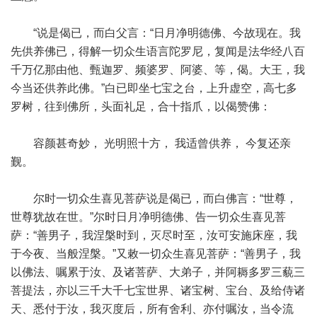
“说是偈已，而白父言：“日月净明德佛、今故现在。我
先供养佛已，得解一切众生语言陀罗尼，复闻是法华经八百
千万亿那由他、甄迦罗、频婆罗、阿婆、等，偈。大王，我
今当还供养此佛。”白已即坐七宝之台，上升虚空，高七多
罗树，往到佛所，头面礼足，合十指爪，以偈赞佛：
容颜甚奇妙， 光明照十方， 我适曾供养， 今复还亲
觐。
尔时一切众生喜见菩萨说是偈已，而白佛言：“世尊，
世尊犹故在世。”尔时日月净明德佛、告一切众生喜见菩
萨：“善男子，我涅槃时到，灭尽时至，汝可安施床座，我
于今夜、当般涅槃。”又敕一切众生喜见菩萨：“善男子，我
以佛法、嘱累于汝、及诸菩萨、大弟子，并阿耨多罗三藐三
菩提法，亦以三千大千七宝世界、诸宝树、宝台、及给侍诸
天、悉付于汝，我灭度后，所有舍利、亦付嘱汝，当令流