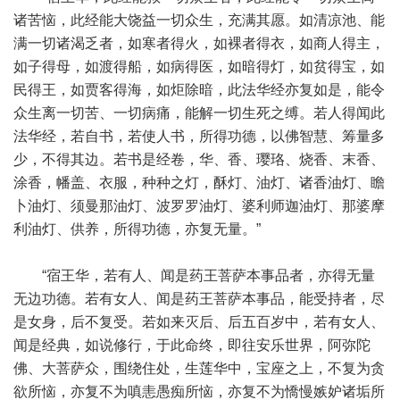
诸苦恼，此经能大饶益一切众生，充满其愿。如清凉池、能
满一切诸渴乏者，如寒者得火，如裸者得衣，如商人得主，
如子得母，如渡得船，如病得医，如暗得灯，如贫得宝，如
民得王，如贾客得海，如炬除暗，此法华经亦复如是，能令
众生离一切苦、一切病痛，能解一切生死之缚。若人得闻此
法华经，若自书，若使人书，所得功德，以佛智慧、筹量多
少，不得其边。若书是经卷，华、香、璎珞、烧香、末香、
涂香，幡盖、衣服，种种之灯，酥灯、油灯、诸香油灯、瞻
卜油灯、须曼那油灯、波罗罗油灯、婆利师迦油灯、那婆摩
利油灯、供养，所得功德，亦复无量。”
“宿王华，若有人、闻是药王菩萨本事品者，亦得无量
无边功德。若有女人、闻是药王菩萨本事品，能受持者，尽
是女身，后不复受。若如来灭后、后五百岁中，若有女人、
闻是经典，如说修行，于此命终，即往安乐世界，阿弥陀
佛、大菩萨众，围绕住处，生莲华中，宝座之上，不复为贪
欲所恼，亦复不为嗔恚愚痴所恼，亦复不为憍慢嫉妒诸垢所