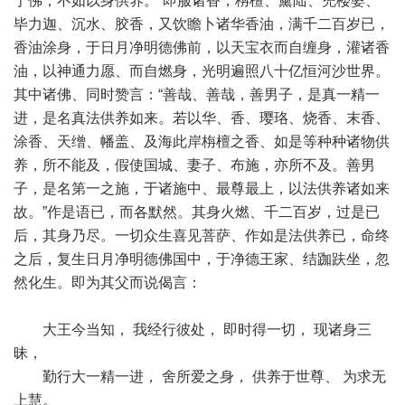
于佛，不如以身供养。”即服诸香，栴檀、薰陆、兜楼婆、
毕力迦、沉水、胶香，又饮瞻卜诸华香油，满千二百岁已，
香油涂身，于日月净明德佛前，以天宝衣而自缠身，灌诸香
油，以神通力愿、而自燃身，光明遍照八十亿恒河沙世界。
其中诸佛、同时赞言：“善哉、善哉，善男子，是真一精一
进，是名真法供养如来。若以华、香、璎珞、烧香、末香、
涂香、天缯、幡盖、及海此岸栴檀之香、如是等种种诸物供
养，所不能及，假使国城、妻子、布施，亦所不及。善男
子，是名第一之施，于诸施中、最尊最上，以法供养诸如来
故。”作是语已，而各默然。其身火燃、千二百岁，过是已
后，其身乃尽。一切众生喜见菩萨、作如是法供养已，命终
之后，复生日月净明德佛国中，于净德王家、结跏趺坐，忽
然化生。即为其父而说偈言：
大王今当知， 我经行彼处， 即时得一切， 现诸身三
昧，
勤行大一精一进， 舍所爱之身， 供养于世尊、 为求无
上慧。