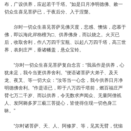
布，广设供养，应起若干千塔。”如是日月净明德佛、敕一
切众生喜见菩萨已，于夜后分、入于涅槃。
尔时一切众生喜见菩萨见佛灭度，悲感、懊恼，恋慕于
佛，即以海此岸栴檀为□、供养佛身，而以烧之。火灭已
后，收取舍利，作八万四千宝瓶、以起八万四千塔，高三世
界，表刹庄严，垂诸幡盖，悬众宝铃。
“尔时一切众生喜见菩萨复自念言：“我虽作是供养，心
犹未足，我今当更供养舍利。”便语诸菩萨大弟子、及天
龙、夜叉、等一切大众：“汝等当一心念，我今供养日月净
明德佛舍利。”作是语已，即于八万四千塔前，燃百福庄严
臂七万二千岁、而以供养，令无数求声闻众、无量阿僧祇
人、发阿耨多罗三藐三菩提心，皆使得住现一切色身三
昧。”
“尔时诸菩萨、天、人、阿修罗、等，见其无臂，忧恼