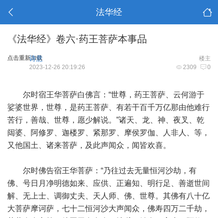
法华经
《法华经》卷六·药王菩萨本事品
点击重新加载
诗意
楼主
2023-12-26 20:19:26
2309
0
尔时宿王华菩萨白佛言：“世尊，药王菩萨、云何游于
娑婆世界，世尊，是药王菩萨、有若干百千万亿那由他难行
苦行，善哉、世尊，愿少解说。”诸天、龙、神、夜叉、乾
闼婆、阿修罗、迦楼罗、紧那罗、摩侯罗伽、人非人、等，
又他国土、诸来菩萨，及此声闻众，闻皆欢喜。
尔时佛告宿王华菩萨：“乃往过去无量恒河沙劫，有
佛、号日月净明德如来、应供、正遍知、明行足、善逝世间
解、无上士、调御丈夫、天人师、佛、世尊。其佛有八十亿
大菩萨摩诃萨，七十二恒河沙大声闻众，佛寿四万二千劫，