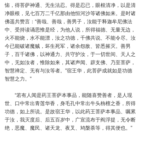
恼，得菩萨神通、无生法忍。得是忍已，眼根清净，以是清
净眼根，见七百万二千亿那由他恒河沙等诸佛如来。是时诸
佛遥共赞言：“善哉、善哉，善男子，汝能于释迦牟尼佛法
中、受持读诵思惟是经，为他人说，所得福德、无量无边，
火不能烧，水不能漂，汝之功德，千佛共说、不能令尽。汝
今已能破诸魔贼，坏生死军，诸余怨敌、皆悉摧灭。善男
子，百千诸佛，以神通力、共守护汝，于一切世间、天人之
中，无如汝者，惟除如来，其诸声闻、辟支佛、乃至菩萨，
智慧禅定、无有与汝等者。”宿王华，此菩萨成就如是功德
智慧之力。”
“若有人闻是药王菩萨本事品，能随喜赞善者，是人现
世、口中常出青莲华香，身毛孔中常出牛头栴檀之香，所得
功德，如上所说。是故宿王华，以此药王菩萨本事品、嘱累
于汝，我灭度后、后五百岁中，广宣流布于阎浮提，无令断
绝，恶魔、魔民、诸天龙、夜叉、鸠槃荼等，得其便也。”