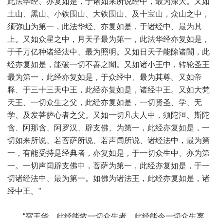
此法华经、亦复如是，于诸如来所说经中，最为深大。又如
土山、黑山、小铁围山、大铁围山、及十宝山，众山之中，
须弥山为第一，此法华经、亦复如是，于诸经中、最为其
上。又如众星之中，月天子最为第一，此法华经亦复如是，
于千万亿种诸经法中、最为照明。又如日天子能除诸闇，此
经亦复如是，能破一切不善之闇。又如诸小王中，转轮圣王
最为第一，此经亦复如是，于众经中、最为其尊。又如帝
释、于三十三天中王，此经亦复如是，诸经中王。又如大梵
天王、一切众生之父，此经亦复如是，一切贤圣、学、无
学、及发菩萨心者之父。又如一切凡夫人中，须陀洹、斯陀
含、阿那含、阿罗汉、辟支佛、为第一，此经亦复如是，一
切如来所说、若菩萨所说、若声闻所说、诸经法中，最为第
一，有能受持是经典者，亦复如是，于一切众生中、亦为第
一。一切声闻辟支佛中，菩萨为第一，此经亦复如是，于一
切诸经法中、最为第一。如佛为诸法王，此经亦复如是，诸
经中王。”
“宿王华，此经能救一切众生者，此经能令一切众生离