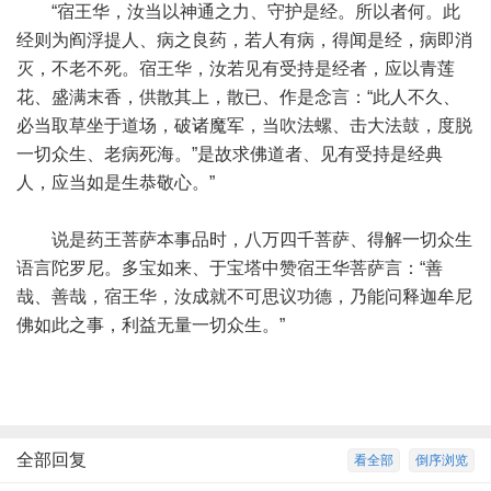
“宿王华，汝当以神通之力、守护是经。所以者何。此
经则为阎浮提人、病之良药，若人有病，得闻是经，病即消
灭，不老不死。宿王华，汝若见有受持是经者，应以青莲
花、盛满末香，供散其上，散已、作是念言：“此人不久、
必当取草坐于道场，破诸魔军，当吹法螺、击大法鼓，度脱
一切众生、老病死海。”是故求佛道者、见有受持是经典
人，应当如是生恭敬心。”
说是药王菩萨本事品时，八万四千菩萨、得解一切众生
语言陀罗尼。多宝如来、于宝塔中赞宿王华菩萨言：“善
哉、善哉，宿王华，汝成就不可思议功德，乃能问释迦牟尼
佛如此之事，利益无量一切众生。”
全部回复
看全部
倒序浏览