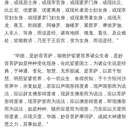
身，或现居士身，或现宰官身，或现婆罗门身，或现比丘、
比丘尼、优婆塞、优婆夷身，或现长者居士妇女身，或现宰
官妇女身，或现婆罗门妇女身，或现童男童女身，或现天
龙、夜叉、乾闼婆、阿修罗、迦楼罗、紧那罗、摩侯罗伽、
人非人、等身，而说是经。诸有地狱、饿鬼、畜生、及众难
处，皆能救济，乃至于王后宫，变为女身、而说是经。”
“华德，是妙音菩萨，能救护娑婆世界诸众生者，是妙
音菩萨如是种种变化现身，在此娑婆国土，为诸众生说是经
典，于神通、变化、智慧、无所损减。是菩萨，以若干智
慧、明照娑婆世界，令一切众生、各得所知，于十方恒河沙
世界中，亦复如是，若应以声闻形得度者，现声闻形而为说
法，应以辟支佛形得度者，现辟支佛形而为说法，应以菩萨
形得度者，现菩萨形而为说法，应以佛形得度者，即现佛形
而为说法，如是种种、随所应度而为现形，乃至应以灭度而
得度者，示现灭度，华德，妙音菩萨摩诃萨、成就大神通智
慧之力，其事如是。”