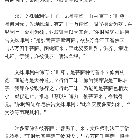
白银为叶，金刚为须，甄叔迦宝以为其台。
尔时文殊师利法王子、见是莲华，而白佛言：“世尊，
是何因缘，先现此瑞，有若干千万莲华，阎浮檀金为茎，白
银为叶，金刚为须，甄叔迦宝以为其台。”尔时释迦牟尼佛
告文殊师利：“是妙音菩萨摩诃萨，欲从净华宿王智佛国，
与八万四千菩萨、围绕而来，至此娑婆世界，供养、亲近、
礼拜、于我，亦欲供养、听法华经。”
文殊师利白佛言：“世尊，是菩萨种何善本？修何功
德？而能有是大神通力？行何三昧？愿为我等说是三昧名
字，我等亦欲勤修行之，行此三昧，乃能见是菩萨色相大
小，威仪进止。惟愿世尊以神通力，彼菩萨来，令我得
见。”尔时释迦牟尼佛告文殊师利：“此久灭度多宝如来、当
为汝等而现其相。”
时多宝佛告彼菩萨：“善男子、来，文殊师利法王子欲
见汝身。”于时妙音菩萨于彼国没，与八万四千菩萨、俱共