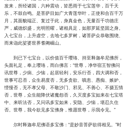
发来，所经诸国，六种震动，皆悉雨于七宝莲华，百千天
乐，不鼓自鸣。是菩萨目如广大青莲华叶，正使和合百千万
月，其面貌端正、复过于此，身真金色，无量百千功德庄
严，威德炽盛，光明照曜，诸相具足，如那罗延坚固之身。
入七宝台，上升虚空，去地七多罗树，诸菩萨众恭敬围绕、
而来诣此娑婆世界耆阇崛山。
到已下七宝台，以价值百千璎珞、持至释迦牟尼佛所，
头面礼足，奉上璎珞，而白佛言：“世尊，净华宿王智佛问
讯世尊，少病、少恼，起居轻利，安乐行否，四大调和否，
世事可忍否，众生易度否，无多贪欲、嗔恚、愚痴、嫉妒、
悭慢否，无不孝父母、不敬沙门、邪见、不善心、不摄五情
否，世尊，众生能降伏诸魔怨否，久灭度多宝如来在七宝塔
中、来听法否，又问讯多宝如来，安隐、少恼，堪忍久住
否。世尊，我今欲见多宝佛身，惟愿世尊，示我令见。”
尔时释迦牟尼佛语多宝佛：“是妙音菩萨欲得相见。”时