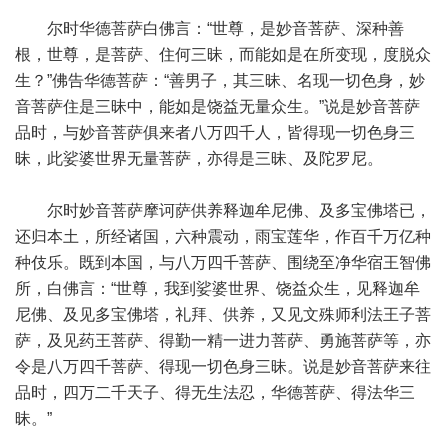
尔时华德菩萨白佛言：“世尊，是妙音菩萨、深种善
根，世尊，是菩萨、住何三昧，而能如是在所变现，度脱众
生？”佛告华德菩萨：“善男子，其三昧、名现一切色身，妙
音菩萨住是三昧中，能如是饶益无量众生。”说是妙音菩萨
品时，与妙音菩萨俱来者八万四千人，皆得现一切色身三
昧，此娑婆世界无量菩萨，亦得是三昧、及陀罗尼。
尔时妙音菩萨摩诃萨供养释迦牟尼佛、及多宝佛塔已，
还归本土，所经诸国，六种震动，雨宝莲华，作百千万亿种
种伎乐。既到本国，与八万四千菩萨、围绕至净华宿王智佛
所，白佛言：“世尊，我到娑婆世界、饶益众生，见释迦牟
尼佛、及见多宝佛塔，礼拜、供养，又见文殊师利法王子菩
萨，及见药王菩萨、得勤一精一进力菩萨、勇施菩萨等，亦
令是八万四千菩萨、得现一切色身三昧。说是妙音菩萨来往
品时，四万二千天子、得无生法忍，华德菩萨、得法华三
昧。”