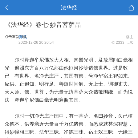
法华经
《法华经》卷七·妙音菩萨品
点击重新加载
诗意
楼主
2023-12-26 20:20:54
2333
0
尔时释迦牟尼佛放大人相、肉髻光明，及放眉间白毫相
光，遍照东方百八万亿那由他恒河沙等诸佛世界。过是数
已，有世界、名净光庄严，其国有佛，号净华宿王智如来、
应供、正遍知、明行足、善逝世间解、无上士、调御丈夫、
天人师、佛、世尊，为无量无边菩萨大众恭敬围绕、而为说
法，释迦牟尼佛白毫光明遍照其国。
尔时一切净光庄严国中，有一菩萨、名曰妙音，久已植
众德本，供养亲近无量百千万亿诸佛，而悉成就甚深智慧，
得妙幢相三昧、法华三昧、净德三昧、宿王戏三昧、无缘三