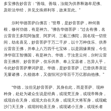
多宝佛告妙音言：“善哉、善哉，汝能为供养释迦牟尼佛、
及听法华经，并见文殊师利等，故来至此。”
尔时华德菩萨白佛言：“世尊，是妙音菩萨，种何善
根，修何功德，有是神力。”佛告华德菩萨：“过去有佛，名
云雷音王多陀阿伽度、阿罗诃、三藐三佛陀，国名现一切世
间，劫名喜见，妙音菩萨于万二千岁，以十万种伎乐、供养
云雷音王佛，并奉上八万四千七宝钵，以是因缘果报，今生
净华宿王智佛国，有是神力。华德，于汝意云何，尔时云雷
音王佛所、妙音菩萨，伎乐供养、奉上宝器者，岂异人乎，
今此妙音菩萨摩诃萨是。华德，是妙音菩萨，已曾供养亲近
无量诸佛，久植德本，又值恒河沙等百千万亿那由他佛。”
“华德，汝但见妙音菩萨、其身在此，而是菩萨、现种
种身，处处为诸众生说是经典，或现梵王身，或现帝释身，
或现自在天身，或现大自在天身，或现天大将军身，或现毗
沙门天王身，或现转轮圣王身，或现诸小王身，或现长者