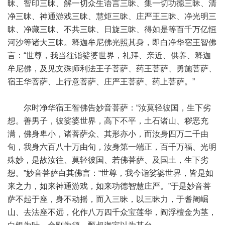
昧、智印三昧、解一切众生语言三昧、集一切功德三昧、清
净三昧、神通游戏三昧、慧炬三昧、庄严王三昧、净光明三
昧、净藏三昧、不共三昧、日旋三昧、得如是等百千万亿恒
河沙等诸大三昧。释迦牟尼佛光照其身，即白净华宿王智佛
言：“世尊，我当往诣娑婆世界，礼拜、亲近、供养、释迦
牟尼佛，及见文殊师利法王子菩萨、药王菩萨、勇施菩萨、
宿王华菩萨、上行意菩萨、庄严王菩萨、药上菩萨。”
尔时净华宿王智佛告妙音菩萨：“汝莫轻彼国，生下劣
想。善男子，彼娑婆世界，高下不平，土石诸山、秽恶充
满，佛身卑小，诸菩萨众、其形亦小，而汝身四万二千由
旬，我身六百八十万由旬，汝身第一端正，百千万福、光明
殊妙，是故汝往、莫轻彼国、若佛菩萨、及国土，生下劣
想。”妙音菩萨白其佛言：“世尊，我今诣娑婆世界，皆是如
来之力，如来神通游戏，如来功德智慧庄严。”于是妙音菩
萨不起于座，身不动摇，而入三昧，以三昧力，于耆阇崛
山、去法座不远，化作八万四千众宝莲华，阎浮檀金为茎，