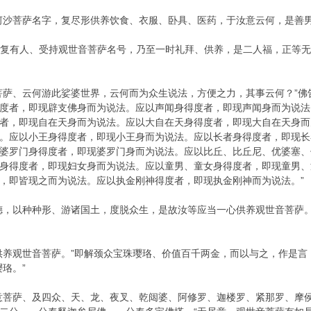
沙菩萨名字，复尽形供养饮食、衣服、卧具、医药，于汝意云何，是善男
复有人、受持观世音菩萨名号，乃至一时礼拜、供养，是二人福，正等
、云何游此娑婆世界，云何而为众生说法，方便之力，其事云何？”佛
度者，即现辟支佛身而为说法。应以声闻身得度者，即现声闻身而为说法
者，即现自在天身而为说法。应以大自在天身得度者，即现大自在天身而
。应以小王身得度者，即现小王身而为说法。应以长者身得度者，即现长
婆罗门身得度者，即现婆罗门身而为说法。应以比丘、比丘尼、优婆塞、
身得度者，即现妇女身而为说法。应以童男、童女身得度者，即现童男、
，即皆现之而为说法。应以执金刚神得度者，即现执金刚神而为说法。”
，以种种形、游诸国土，度脱众生，是故汝等应当一心供养观世音菩萨。
观世音菩萨。”即解颈众宝珠璎珞、价值百千两金，而以与之，作是言：
珞。”
菩萨、及四众、天、龙、夜叉、乾闼婆、阿修罗、迦楼罗、紧那罗、摩侯