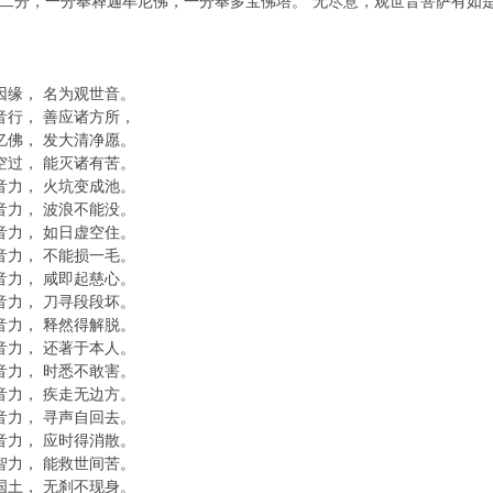
二分，一分奉释迦牟尼佛，一分奉多宝佛塔。“无尽意，观世音菩萨有如是
缘， 名为观世音。
行， 善应诸方所，
佛， 发大清净愿。
过， 能灭诸有苦。
力， 火坑变成池。
力， 波浪不能没。
力， 如日虚空住。
力， 不能损一毛。
力， 咸即起慈心。
力， 刀寻段段坏。
力， 释然得解脱。
力， 还著于本人。
力， 时悉不敢害。
力， 疾走无边方。
力， 寻声自回去。
力， 应时得消散。
力， 能救世间苦。
土， 无刹不现身。