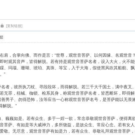
索
[复制链接]
层
，合掌向佛、而作是言：“世尊，观世音菩萨、以何因缘、名观世音？”
即时观其音声，皆得解脱。若有持是观世音菩萨名者，设入大火，火不能
磲、玛瑙、珊瑚、琥珀、真珠、等宝，入于大海，假使黑风吹其船舫、飘
。”
名者，彼所执刀杖、寻段段坏，而得解脱。若三千大千国土，满中夜叉、
若无罪，杻械、枷锁、检系其身，称观世音菩萨名者，皆悉断坏，即得解
诸善男子、勿得恐怖，汝等应当一心称观世音菩萨名号，是菩萨能以无畏
得解脱。”
、巍巍如是。若有众生、多于一婬一欲，常念恭敬观世音菩萨，便得离欲
音菩萨、有如是等大威神力，多所饶益，是故众生、常应心念。若有女人
爱敬。无尽意，观世音菩萨有如是力，若有众生、恭敬礼拜观世音菩萨，