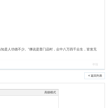
知是人功德不少。”佛说是普门品时，众中八万四千众生，皆发无
举报
返回列表
高级模式