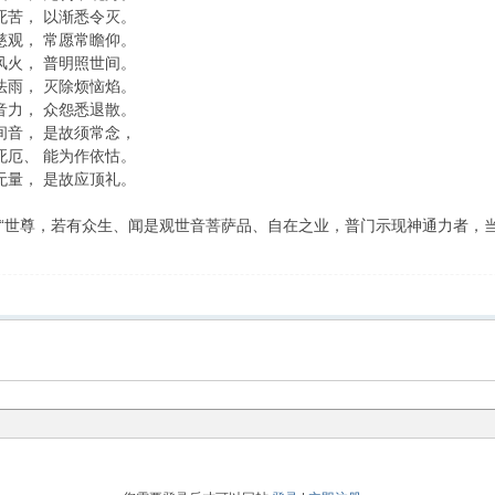
苦， 以渐悉令灭。
观， 常愿常瞻仰。
火， 普明照世间。
雨， 灭除烦恼焰。
力， 众怨悉退散。
音， 是故须常念，
厄、 能为作依怙。
量， 是故应顶礼。
世尊，若有众生、闻是观世音菩萨品、自在之业，普门示现神通力者，当