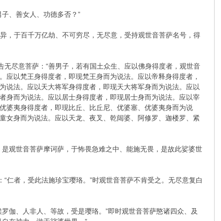
子、善女人、功德多否？”
无异，于百千万亿劫、不可穷尽，无尽意，受持观世音菩萨名号，得
告无尽意菩萨：“善男子，若有国土众生、应以佛身得度者，观世音
。应以梵王身得度者，即现梵王身而为说法。应以帝释身得度者，
为说法。应以天大将军身得度者，即现天大将军身而为说法。应以
者身而为说法。应以居士身得度者，即现居士身而为说法。应以宰
优婆夷身得度者，即现比丘、比丘尼、优婆塞、优婆夷身而为说
童女身而为说法。应以天龙、夜叉、乾闼婆、阿修罗、迦楼罗、紧
是观世音菩萨摩诃萨，于怖畏急难之中、能施无畏，是故此娑婆世
“仁者，受此法施珍宝璎珞。”时观世音菩萨不肯受之。无尽意复白
罗伽、人非人、等故，受是璎珞。”即时观世音菩萨愍诸四众、及