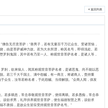
返回列表
佛告无尽意菩萨：“善男子，若有无量百千万亿众生、受诸苦恼，
烧，由是菩萨威神力故。若为大水所漂，称其名号，即得浅处。若
堕罗刹鬼国，其中若有乃至一人、称观世音菩萨名者，是诸人等，
罗刹，欲来恼人，闻其称观世音菩萨名者，是诸恶鬼、尚不能以恶
脱。若三千大千国土、满中怨贼，有一商主，将诸商人，赍持重
施于众生，汝等若称名者，于此怨贼、当得解脱。”众商人闻，俱发
。若多嗔恚，常念恭敬观世音菩萨，便得离嗔。若多愚痴，常念恭
、设欲求男，礼拜供养观世音菩萨，便生福德智慧之男，设欲求
福不唐捐，是故众生皆应受持观世音菩萨名号。”