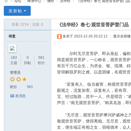
»
论坛
›
禅净中心
›
佛经
›
法华经
›
《法华经》卷七·观世音菩萨普门品
禅
发新帖
净
《法华经》卷七·观世音菩萨普门品
查看:
2274
|
回复:
0
中
心
诗意
发表于 2023-12-26 20:22:12
|
显示全部楼
尔时无尽意菩萨、即从座起，偏袒右肩
183
0
581
闻是观世音菩萨，一心称名，观世音菩萨
主题
回帖
积分
有百千万亿众生，为求金、银、琉璃、砗
皆得解脱罗刹之难。以是因缘，名观世音
管理员
“若复有人、临当被害，称观世音菩萨
积分
581
眼视之，况复加害。设复有人，若有罪、
发消息
宝、经过险路，其中一人、作是唱言：“
声言：“南无观世音菩萨。”称其名故，即
“无尽意，观世音菩萨摩诃萨威神之力
敬观世音菩萨，便得离痴。无尽意，观世
女，便生端正有相之女，宿植德本，众人