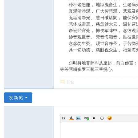
种种诸恶趣， 地狱鬼畜生， 生老病死
真观清净观， 广大智慧观， 悲观及慈
无垢清净光、 慧日破诸闇， 能伏灾风
悲体戒雷震， 慈意妙大云， 澍甘露法
诤讼经官处， 怖畏军阵中， 念彼观音
妙音观世音、 梵音海潮音， 胜彼世间
念念勿生疑。 观世音净圣， 于苦恼死
具一切功德， 慈眼视众生， 福聚海无
尔时持地菩萨即从座起，前白佛言：“
等等阿耨多罗三藐三菩提心。
回复
发新帖