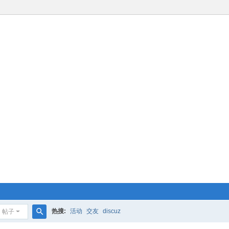
热搜:
活动
交友
discuz
帖子
搜