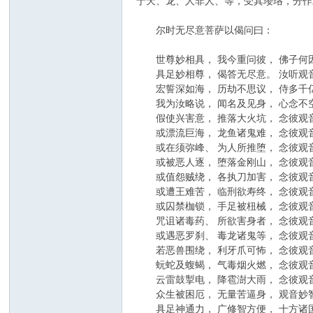
于天、龙、人非人、等，受其璎珞，分作
尔时无尽意菩萨以偈问曰：
世尊妙相具， 我今重问彼， 佛子何因
具足妙相尊， 偈答无尽意。 汝听观音
宏誓深如海， 历劫不思议， 侍多千亿
我为汝略说， 闻名及见身， 心念不空
假使兴害意， 推落大火坑， 念彼观音
或漂流巨海， 龙鱼诸鬼难， 念彼观音
或在须弥峰、 为人所推堕， 念彼观音
或被恶人逐， 堕落金刚山， 念彼观音
或值怨贼绕， 各执刀加害， 念彼观音
或遭王难苦， 临刑欲寿终， 念彼观音
或囚禁枷锁， 手足被杻械， 念彼观音
咒诅诸毒药、 所欲害身者， 念彼观音
或遇恶罗刹、 毒龙诸鬼等， 念彼观音
若恶兽围绕， 利牙爪可怖， 念彼观音
蚖蛇及蝮蝎， 气毒烟火燃， 念彼观音
云雷鼓掣电， 降雹澍大雨， 念彼观音
众生被困厄， 无量苦逼身， 观音妙智
具足神通力， 广修智方便， 十方诸国