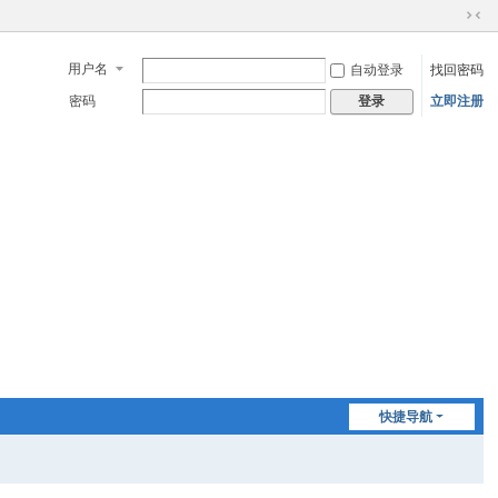
切
换
用户名
自动登录
找回密码
到
窄
密码
立即注册
登录
版
快捷导航