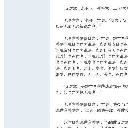
“无尽意，若有人、受持六十二亿恒河
无尽意言：“甚多，世尊。”佛言：“若
如是无量无边福德之利。”
无尽意菩萨白佛言：“世尊，观世音菩萨
菩萨即现佛身而为说法。应以辟支佛身得
即现帝释身而为说法。应以自在天身得度
毗沙门身得度者，即现毗沙门身而为说法
官身得度者，即现宰官身而为说法。应以
法。应以长者、居士、宰官、婆罗门妇女
那罗、摩侯罗伽、人非人、等身、得度者
“无尽意，是观世音菩萨成就如是功德
界、皆号之为施无畏者。”
无尽意菩萨白佛言：“世尊，我今当供养
观世音菩萨言：“仁者，愍我等故，受此璎
尔时佛告观世音菩萨：“当愍此无尽意