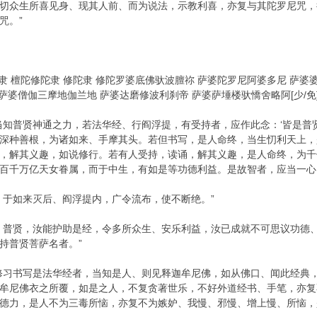
切众生所喜见身、现其人前、而为说法，示教利喜，亦复与其陀罗尼咒，
咒。”
 檀陀修陀隶 修陀隶 修陀罗婆底佛驮波膻祢 萨婆陀罗尼阿婆多尼 萨婆婆
 萨婆僧伽三摩地伽兰地 萨婆达磨修波利刹帝 萨婆萨埵楼驮憍舍略阿[少/免
普贤神通之力，若法华经、行阎浮提，有受持者，应作此念：‘皆是普贤
深种善根，为诸如来、手摩其头。若但书写，是人命终，当生忉利天上，
，解其义趣，如说修行。若有人受持，读诵，解其义趣，是人命终，为千
百千万亿天女眷属，而于中生，有如是等功德利益。是故智者，应当一心
于如来灭后、阎浮提内，广令流布，使不断绝。”
普贤，汝能护助是经，令多所众生、安乐利益，汝已成就不可思议功德、
持普贤菩萨名者。”
习书写是法华经者，当知是人、则见释迦牟尼佛，如从佛口、闻此经典，
牟尼佛衣之所覆，如是之人，不复贪著世乐，不好外道经书、手笔，亦复
德力，是人不为三毒所恼，亦复不为嫉妒、我慢、邪慢、增上慢、所恼，