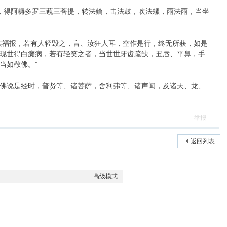
，得阿耨多罗三藐三菩提，转法錀，击法鼓，吹法螺，雨法雨，当坐
福报，若有人轻毁之，言、汝狂人耳，空作是行，终无所获，如是
现世得白癞病，若有轻笑之者，当世世牙齿疏缺，丑唇、平鼻，手
当如敬佛。”
佛说是经时，普贤等、诸菩萨，舍利弗等、诸声闻，及诸天、龙、
举报
返回列表
高级模式