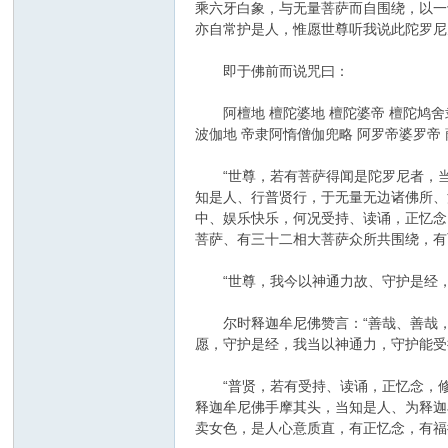
乘六牙白象，与无量菩萨而自围绕，以一
亦自常护是人，惟愿世尊听我说此陀罗尼
即于佛前而说咒曰：
阿檀地 檀陀婆地 檀陀婆帝 檀陀鸠舍隶
波伽地 帝隶阿惰僧伽兜略 阿罗帝婆罗帝
“世尊，若有菩萨得闻是陀罗尼者，当知
知是人、行普贤行，于无量无边诸佛所、
中、娱乐快乐，何况受持、读诵，正忆念
菩萨、有三十二相大菩萨众所共围绕，有
“世尊，我今以神通力故、守护是经，
尔时释迦牟尼佛赞言：“善哉、善哉，
愿，守护是经，我当以神通力，守护能受
“普贤，若有受持、读诵，正忆念，修
释迦牟尼佛手摩其头，当知是人、为释迦
卖女色，是人心意质直，有正忆念，有福