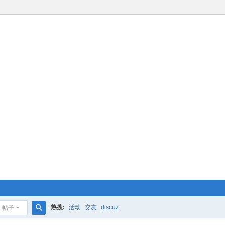
热搜:
活动
交友
discuz
帖子
搜