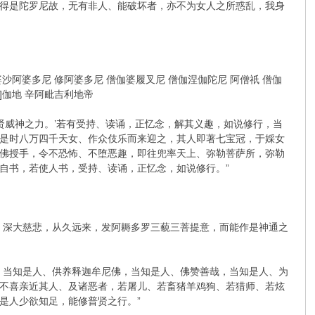
得是陀罗尼故，无有非人、能破坏者，亦不为女人之所惑乱，我身
沙阿婆多尼 修阿婆多尼 僧伽婆履叉尼 僧伽涅伽陀尼 阿僧祇 僧伽
]伽地 辛阿毗吉利地帝
威神之力。’若有受持、读诵，正忆念，解其义趣，如说修行，当
是时八万四千天女、作众伎乐而来迎之，其人即著七宝冠，于婇女
佛授手，令不恐怖、不堕恶趣，即往兜率天上、弥勒菩萨所，弥勒
自书，若使人书，受持、读诵，正忆念，如说修行。”
深大慈悲，从久远来，发阿耨多罗三藐三菩提意，而能作是神通之
当知是人、供养释迦牟尼佛，当知是人、佛赞善哉，当知是人、为
不喜亲近其人、及诸恶者，若屠儿、若畜猪羊鸡狗、若猎师、若炫
是人少欲知足，能修普贤之行。”