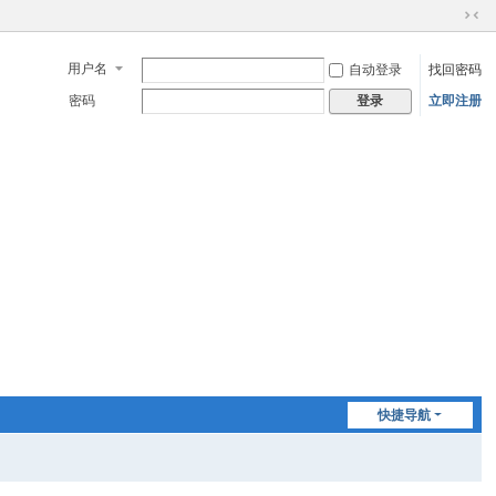
切
换
用户名
自动登录
找回密码
到
窄
密码
立即注册
登录
版
快捷导航