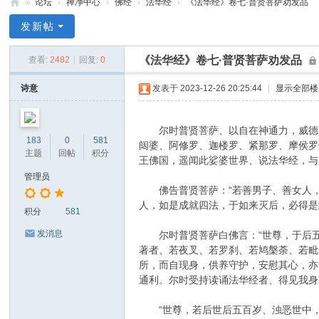
»
论坛
›
禅净中心
›
佛经
›
法华经
›
《法华经》卷七·普贤菩萨劝发品
禅
发新帖
净
《法华经》卷七·普贤菩萨劝发品
查看:
2482
|
回复:
0
中
心
诗意
发表于 2023-12-26 20:25:44
|
显示全部楼
尔时普贤菩萨、以自在神通力，威德名
183
0
581
闼婆、阿修罗、迦楼罗、紧那罗、摩侯罗
主题
回帖
积分
王佛国，遥闻此娑婆世界、说法华经，与
管理员
佛告普贤菩萨：“若善男子、善女人，
人，如是成就四法，于如来灭后，必得是
积分
581
发消息
尔时普贤菩萨白佛言：“世尊，于后五
著者、若夜叉、若罗刹、若鸠槃荼、若毗
所，而自现身，供养守护，安慰其心，亦
通利。尔时受持读诵法华经者、得见我身
“世尊，若后世后五百岁、浊恶世中，