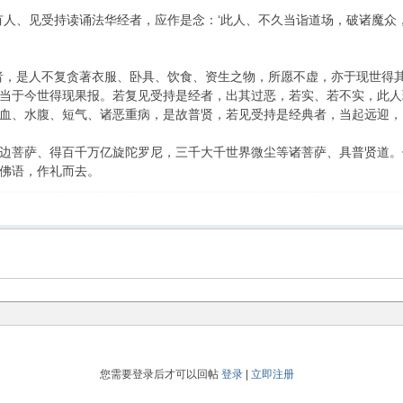
人、见受持读诵法华经者，应作是念：‘此人、不久当诣道场，破诸魔众
，是人不复贪著衣服、卧具、饮食、资生之物，所愿不虚，亦于现世得其
当于今世得现果报。若复见受持是经者，出其过恶，若实、若不实，此人
血、水腹、短气、诸恶重病，是故普贤，若见受持是经典者，当起远迎，
菩萨、得百千万亿旋陀罗尼，三千大千世界微尘等诸菩萨、具普贤道。
佛语，作礼而去。
您需要登录后才可以回帖
登录
|
立即注册