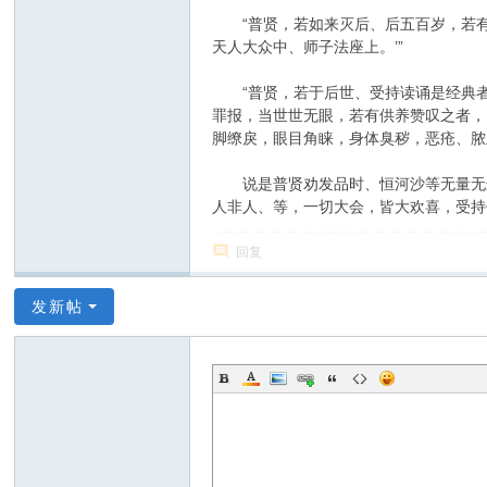
“普贤，若如来灭后、后五百岁，若有
天人大众中、师子法座上。’”
“普贤，若于后世、受持读诵是经典者
罪报，当世世无眼，若有供养赞叹之者，
脚缭戾，眼目角睐，身体臭秽，恶疮、脓
说是普贤劝发品时、恒河沙等无量无边
人非人、等，一切大会，皆大欢喜，受持
回复
发新帖