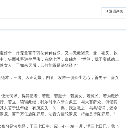
返回列表
宝莲华，作无量百千万亿种种伎乐。又与无数诸天、龙、夜叉、乾
中，头面礼释迦牟尼佛，右绕七匝，白佛言：“世尊，我于宝威德上
善女人，于如来灭后，云何能得是法华经？”
德本，三者、入正定聚，四者、发救一切众生之心，善男子、善女
使无伺求、得其便者，若魔、若魔子、若魔女、若魔民、若为魔所
行、若立、读诵此经，我尔时乘六牙白象王，与大菩萨众、俱诣其
其人若于法华经、有所忘失一句一偈，我当教之，与共读诵，还令
罗尼、百千万亿旋陀罗尼、法音方便陀罗尼，得如是等陀罗尼。”
修习是法华经，于三七日中、应一心一精一进，满三七日已，我当