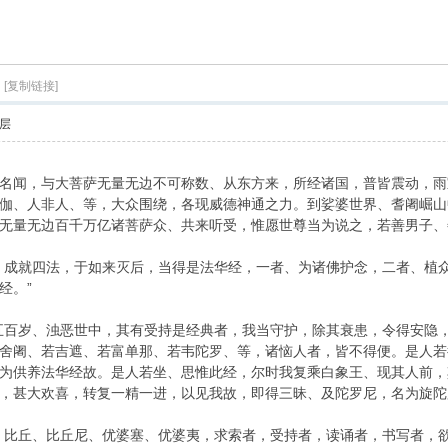
索
[复制链接]
层
闻，与大菩萨无量无边不可称数、从东方来，所经诸国，普皆震动，雨
伽、人非人、等，大众围绕，各现威德神通之力。到娑婆世界、耆阇崛山
无量无边百千万亿诸菩萨众、共来听受，惟愿世尊当为说之，若善男子、
成就四法，于如来灭后，当得是法华经，一者、为诸佛护念，二者、植众
经。”
百岁、浊恶世中，其有受持是经典者，我当守护，除其衰患，令得安隐，
舍阇、若吉遮、若富单那、若韦陀罗、等，诸恼人者，皆不得便。是人若
为供养法华经故。是人若坐、思惟此经，尔时我复乘白象王、现其人前，
，甚大欢喜，转复一精一进，以见我故，即得三昧、及陀罗尼，名为旋陀
比丘、比丘尼、优婆塞、优婆夷，求索者，受持者，读诵者，书写者，欲