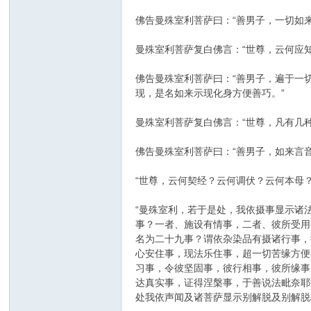
佛告曼殊室利菩萨曰：“善男子，一切如
曼殊室利菩萨复白佛言：“世尊，云何应
佛告曼殊室利菩萨曰：“善男子，遍于一
现，是名如来示现化身方便善巧。”
曼殊室利菩萨复白佛言：“世尊，凡有几
佛告曼殊室利菩萨曰：“善男子，如来言
“世尊，云何契经？云何调伏？云何本母？
“曼殊室利，若于是处，我依摄事显示诸
事？一者、施设有情事，二者、彼所受用
名为二十九事？谓依杂染品有摄诸行事，
心安住事，现法乐住事，超一切苦缘方便
习事，令彼坚固事，彼行相事，彼所缘事
达真实事，证得涅槃事，于善说法毗奈耶
处我依声闻及诸菩萨显示别解脱及别解脱