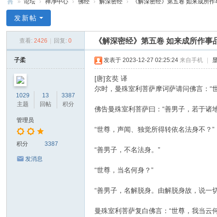
»
论坛
›
禅净中心
›
佛经
›
解深密经
›
《解深密经》第五卷 如来成所作事品
禅
发新帖
净
《解深密经》第五卷 如来成所作事
查看:
2426
|
回复:
0
中
心
子柔
发表于 2023-12-27 02:25:24
来自手机
|
[唐]玄奘 译
尔时，曼殊室利菩萨摩诃萨请问佛言：“
1029
13
3387
主题
回帖
积分
佛告曼殊室利菩萨曰：“善男子，若于诸
管理员
“世尊，声闻、独觉所得转依名法身不？”
积分
3387
“善男子，不名法身。”
发消息
“世尊，当名何身？”
“善男子，名解脱身。由解脱身故，说一
曼殊室利菩萨复白佛言：“世尊，我当云