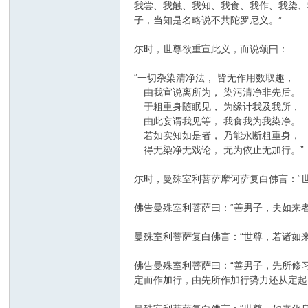
我尝、我触、我知、我食、我作、我染、
子，当知是名略说不共陀罗尼义。”
尔时，世尊欲重宣此义，而说颂曰：
“一切杂染清净法， 皆无作用数取趣，
由我宣说离所为， 染污清净非先后。
于粗重身随眠见， 为缘计我及我所，
由此妄谓我见等， 我食我为我染净。
若如实知如是者， 乃能永断粗重身，
得无染净无戏论， 无为依止无加行。”
尔时，曼殊室利菩萨摩诃萨复白佛言：“
佛告曼殊室利菩萨曰：“善男子，夫如来
曼殊室利菩萨复白佛言：“世尊，若诸如
佛告曼殊室利菩萨曰：“善男子，先所修
定而作加行，由先所作加行势力还从定起