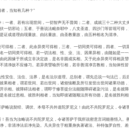
相者，当知有几种？”
种：一者、若有出现世间，一切智声无不普闻；二者、成就三十二种大丈
伏一切邪论；五者、于善说法毗奈耶中，八支圣道、四沙门等皆现可得，
是证成道理由现量故、由比量故、由圣教量故，由五种相名为清净。
类可得相，二者、此余异类可得相，三者、一切同类可得相，四者、一切
名一切同类可得相。若一切法相、性、业、法、因果异相，由随如是一一
由此因缘于所成立非决定故，是名非圆成实相。又于此余异类可得相及譬
不清净故不应修习。若异类譬喻所引相，若非善清净言教相，当知体性皆
法性安住、法住、法界，是名法尔道理。总别者，谓先总说一句法已，后
彼果相者，谓若世间、若出世间，诸烦恼断及所引发世出世间诸果功德，
开示相。彼障碍法相者，谓即于修菩提分法能随障碍诸染污法，是名彼障
是名彼过患相。彼胜利相者，当知即彼诸随顺法所有功德，是名彼胜利相
菩萨略说契经、调伏、本母不共外道陀罗尼义！由此不共陀罗尼义，令诸菩
听！吾当为汝略说不共陀罗尼义，令诸菩萨于我所说密意言词能善悟入。
净，非清净法后净先染。凡夫异生于粗重身执著诸法、补特伽罗自性、差