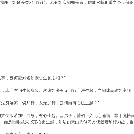
我净，如是等类邪加行转。若有如实知如是者，便能永断粗重之身，获得
世尊，云何应知诸如来心生起之相？”
者，非心意识生起所显。然诸如来有无加行心法生起，当知此事犹如变化。
来法身远离一切加行，既无加行，云何而有心法生起？”
习方便般若加行力故，有心生起。善男子，譬如正入无心睡眠，非于觉悟
。如从睡眠及灭尽定心更生起，如是如来由先修习方便般若加行力故，当