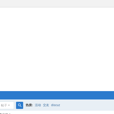
热搜:
活动
交友
discuz
帖子
搜