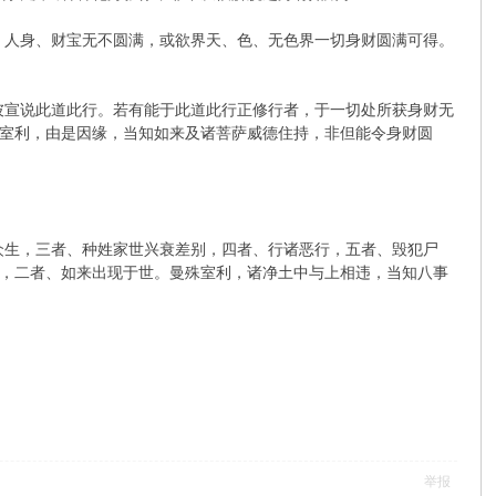
，人身、财宝无不圆满，或欲界天、色、无色界一切身财圆满可得。
彼宣说此道此行。若有能于此道此行正修行者，于一切处所获身财无
室利，由是因缘，当知如来及诸菩萨威德住持，非但能令身财圆
众生，三者、种姓家世兴衰差别，四者、行诸恶行，五者、毁犯尸
，二者、如来出现于世。曼殊室利，诸净土中与上相违，当知八事
举报