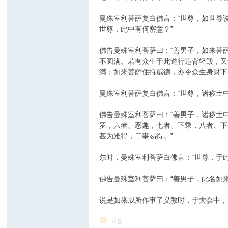
曼殊室利菩萨复白佛言：“世尊，如世尊
世尊，此中有何密意？”
佛告曼殊室利菩萨曰：“善男子，如来菩
不圆满。若有众生于此道行违背轻毁，又
满；如来菩萨住持威德，亦令众生身财下
曼殊室利菩萨复白佛言：“世尊，诸秽土
佛告曼殊室利菩萨曰：“善男子，诸秽土
罗，六者、恶趣，七者、下乘，八者、下
甚为难得，二事易得。”
尔时，曼殊室利菩萨白佛言：“世尊，于
佛告曼殊室利菩萨曰：“善男子，此名如
说是如来成所作事了义教时，于大会中，
回复