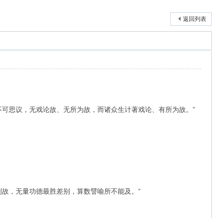
返回列表
不可思议，无戏论故、无所为故，而诸众生计著戏论、有所为故。”
别故，无量功德最胜差别，算数譬喻所不能及。”