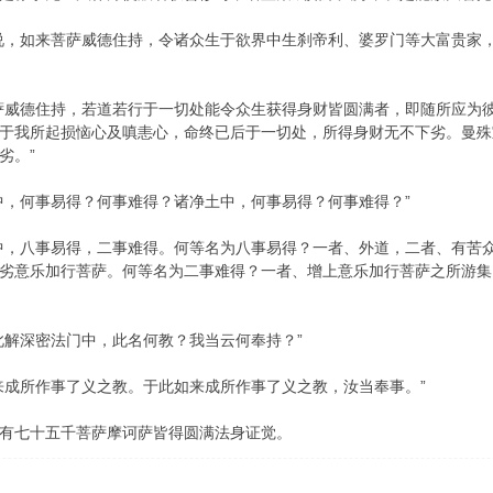
说，如来菩萨威德住持，令诸众生于欲界中生刹帝利、婆罗门等大富贵家
萨威德住持，若道若行于一切处能令众生获得身财皆圆满者，即随所应为
于我所起损恼心及嗔恚心，命终已后于一切处，所得身财无不下劣。曼殊
劣。”
中，何事易得？何事难得？诸净土中，何事易得？何事难得？”
中，八事易得，二事难得。何等名为八事易得？一者、外道，二者、有苦
劣意乐加行菩萨。何等名为二事难得？一者、增上意乐加行菩萨之所游集
此解深密法门中，此名何教？我当云何奉持？”
来成所作事了义之教。于此如来成所作事了义之教，汝当奉事。”
有七十五千菩萨摩诃萨皆得圆满法身证觉。