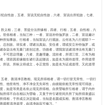
有犯自性故，五者、宣说无犯自性故，六者、宣说出所犯故，七者、
、胜义相，三者、菩提分法所缘相，四者、行相，五者、自性相，六
。世俗相者，当知三种：一者、宣说补特伽罗故，二者、宣说遍计
种所知事故。行相者，当知宣说八行观故。云何名为八行观耶？一
、总别故。谛实者，谓诸法真如。安住者，谓或安立补特伽罗，或
诸杂染法有无量门差别过患。功德者，谓我宣说诸清净法有无量门
、不可思议理趣，六者、意趣理趣。流转者，所谓三世、三有为相
者，谓若因若缘能生诸行及起随说，如是名为观待道理。作用道理
、所说、所标义得成立，令正觉悟，如是名为证成道理。又此道理
，五者、善清净言教相。现见所得相者，谓一切行皆无常性、一切行
性、他世有性、净不净业无失坏性，由彼能依粗无常性现可得故，
度，如是等类是名依止现见所得相。自类譬喻所引相者，谓于内外
知所得不自在相以为譬喻，又复于外引诸世间共所了知所得衰盛以
所得相，于所成立决定能成，当知是名圆成实相。善清净言教相
善观察清净道理，由清净故应可修习。”