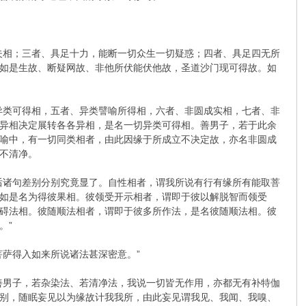
夫相；三者、具足十力，能断一切众生一切疑惑；四者、具足四无所
如是生故、断疑网故、非他所伏能伏他故，圣道沙门现可得故。如
异类可得相，五者、异类譬喻所得相，六者、非圆成实相，七者、非
异相决定展转各各异相，是名一切异类可得相。善男子，若于此余
喻中，有一切同类相者，由此因缘于所成立不决定故，亦名非圆成
不清净。
后诸句差别分别究竟显了。自性相者，谓我所说有行有缘所有能取菩
如是名为得彼果相。彼领受开示相者，谓即于彼以解脱智而领受
碍法相。彼随顺法相者，谓即于彼多所作法，是名彼随顺法相。彼
。”
萨得入如来所说诸法甚深密意。”
善男子，若杂染法、若清净法，我说一切皆无作用，亦都无有补特伽
别，随眠妄见以为缘故计我我所，由此妄见谓我见、我闻、我嗅、