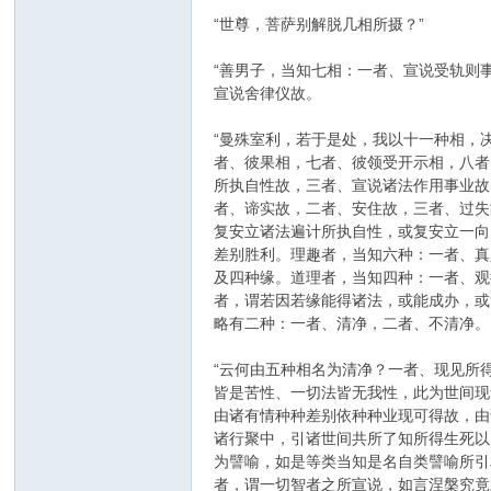
“世尊，菩萨别解脱几相所摄？”
“善男子，当知七相：一者、宣说受轨则
宣说舍律仪故。
“曼殊室利，若于是处，我以十一种相，
者、彼果相，七者、彼领受开示相，八者
所执自性故，三者、宣说诸法作用事业故
者、谛实故，二者、安住故，三者、过失
复安立诸法遍计所执自性，或复安立一向
差别胜利。理趣者，当知六种：一者、真
及四种缘。道理者，当知四种：一者、观
者，谓若因若缘能得诸法，或能成办，或
略有二种：一者、清净，二者、不清净。
“云何由五种相名为清净？一者、现见所
皆是苦性、一切法皆无我性，此为世间现
由诸有情种种差别依种种业现可得故，由
诸行聚中，引诸世间共所了知所得生死以
为譬喻，如是等类当知是名自类譬喻所引
者，谓一切智者之所宣说，如言涅槃究竟