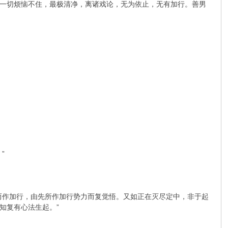
一切烦恼不住，最极清净，离诸戏论，无为依止，无有加行。善男
”
而作加行，由先所作加行势力而复觉悟。又如正在灭尽定中，非于起
知复有心法生起。”