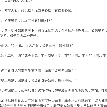
身，当言有心、为无心耶？”
心，亦非无心。何以故？无自依心故，有依他心故。”
行、如来境界，此之二种有何差别？”
行，谓一切种如来共有不可思议无量功德，众所庄严清净佛土。如来境界
便界。如是名为二种差别。”
等正觉、转正 轮、入大涅槃，如是三种当知何相？”
三皆无二相，谓非成等正觉、非不成等正觉，非转正 轮、非不转正 轮，
类但于化身见闻奉事生诸功德，如来于彼有何因缘？”
彼增上所缘之因缘故，又彼化身是如来力所住持故。”
行，何因缘故，如来法身为诸有情放大智光及出无量化身影像，声闻、独觉
无加行从日月轮水火二种颇胝迦宝放大光明，非余水火颇胝迦宝，谓大威
是缘于无量法界方便般若极善修习，磨莹集成如来法身，从是能放大智光