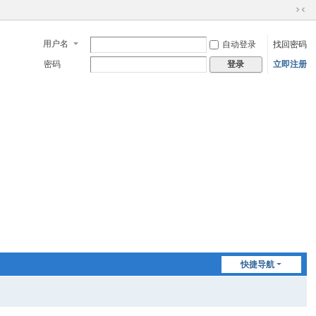
切
换
用户名
自动登录
找回密码
到
窄
密码
立即注册
登录
版
快捷导航