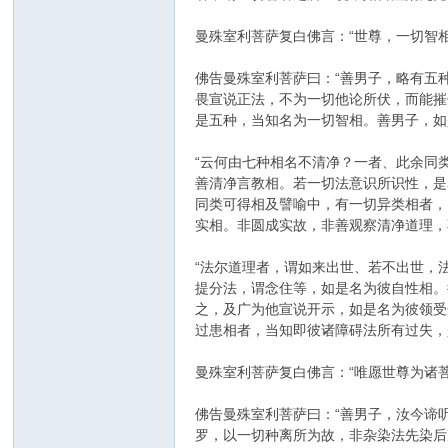
曼殊室利菩萨复白佛言：“世尊，一切智
佛告曼殊室利菩萨曰：“善男子，略有五
畏宣说正法，不为一切他论所伏，而能摧
是五种，当知名为一切智相。善男子，如
“云何由七种相名不清净？一者、此余同
善清净言教相。若一切法意识所识性，是
同类可得相及譬喻中，有一切异类相者，
实相。非圆成实故，非善观察清净道理，
“法尔道理者，谓如来出世、若不出世，
提分法，谓念住等，如是名为彼自性相。
之，及广为他宣说开示，如是名为彼领受
过患相者，当知即彼诸障碍法所有过失，
曼殊室利菩萨复白佛言：“唯愿世尊为诸
佛告曼殊室利菩萨曰：“善男子，汝今谛
罗，以一切种离所为故，非杂染法先染后