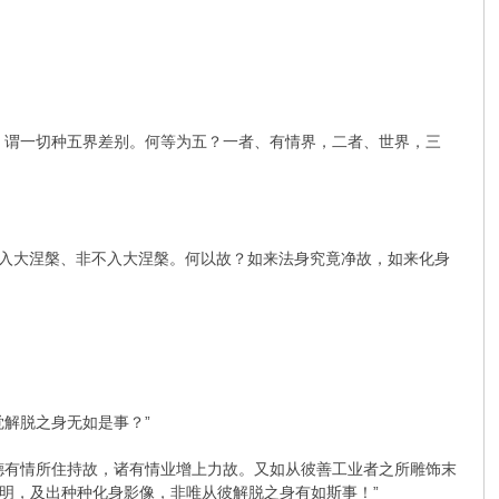
，谓一切种五界差别。何等为五？一者、有情界，二者、世界，三
非入大涅槃、非不入大涅槃。何以故？如来法身究竟净故，如来化身
解脱之身无如是事？”
德有情所住持故，诸有情业增上力故。又如从彼善工业者之所雕饰末
明，及出种种化身影像，非唯从彼解脱之身有如斯事！”