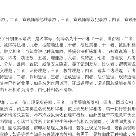
事故，二者、宣说随顺他胜事故，三者、宣说随顺毁犯事故，四者、宣说
决了分别显示诸法，是名本母。何等名为十一种相？一者、世俗相，二者
、彼障碍法相，九者、彼随顺法相，十者、彼过患相，十一者、彼胜利相
。胜义相者，当知宣说七种真如故。菩提分法所缘相者，当知宣说遍一切
故，四者、功德故，五者、理趣故，六者、流转故，七者、道理故，八者
、分别、反问、置记，或复安立隐密、显了记别差别。过失者，谓我宣说
义理趣，二者、证得理趣，三者、教导理趣，四者、远离二边理趣，五者
待道理，二者、作用道理，三者、证成道理，四者、法尔道理。观待道理
复生已作诸业用，如是名为作用道理。证成道理者，谓若因若缘能令所立
由五种相名为清净，由七种相名不清净。
得相，二者、依止现见所得相，三者、自类譬喻所引相，四者、圆成实相
量所得，如是等类是名现见所得相。依止现见所得相者，谓一切行皆刹那
诸有情若乐若苦、净不净业以为依止现可得故，由此因缘于不现见可为比
为譬喻，引诸世间共所了知所得生等种种苦相以为譬喻，引诸世间共所了
相。圆成实相者，谓即如是现见所得相、若依止现见所得相、若自类譬喻
寂静，如是等类当知是名善清净言教相。善男子，是故由此五种相故，名