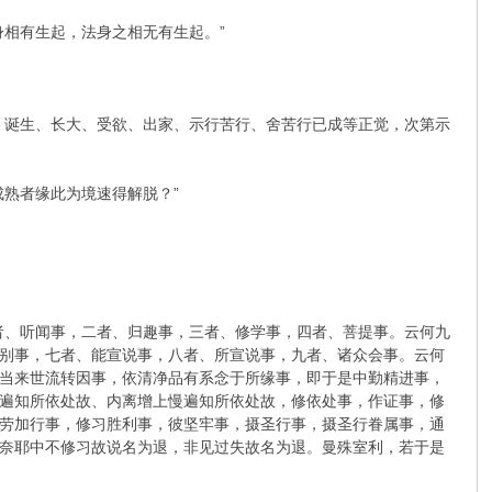
相有生起，法身之相无有生起。”
、诞生、长大、受欲、出家、示行苦行、舍苦行已成等正觉，次第示
熟者缘此为境速得解脱？”
者、听闻事，二者、归趣事，三者、修学事，四者、菩提事。云何九
别事，七者、能宣说事，八者、所宣说事，九者、诸众会事。云何
当来世流转因事，依清净品有系念于所缘事，即于是中勤精进事，
遍知所依处故、内离增上慢遍知所依处故，修依处事，作证事，修
劳加行事，修习胜利事，彼坚牢事，摄圣行事，摄圣行眷属事，通
奈耶中不修习故说名为退，非见过失故名为退。曼殊室利，若于是