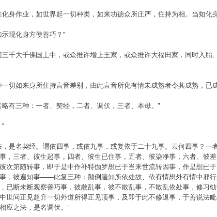
来化身作业，如世界起一切种类，如来功德众所庄严，住持为相。当知化身
知示现化身方便善巧？”
切三千大千佛国土中，或众推许增上王家，或众推许大福田家，同时入胎
种一切如来身所住持言音差别，由此言音所化有情未成熟者令其成熟，已成
音略有三种：一者、契经，二者、调伏，三者、本母。”
”
法，是名契经。谓依四事，或依九事，或复依于二十九事。云何四事？一
事，三者、彼生起事，四者、彼生已住事，五者、彼染净事，六者、彼差
彼次第随转事，即于是中作补特伽罗想已于当来世流转因事，作是想已于
事，彼遍知事——此复三种：颠倒遍知所依处故、依有情想外有情中邪行
，已断未断观察善巧事，彼散乱事，彼不散乱事，不散乱依处事，修习劬
中世间正见超升一切外道所得正见顶事，及即于此不修退事，于善说法毗
相应之法，是名调伏。”