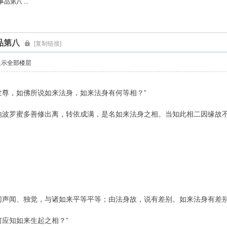
第八 ...
索
品第八
[复制链接]
显示全部楼层
世尊，如佛所说如来法身，如来法身有何等相？”
地波罗蜜多善修出离，转依成满，是名如来法身之相。当知此相二因缘故
切声闻、独觉，与诸如来平等平等；由法身故，说有差别。如来法身有差
何应知如来生起之相？”