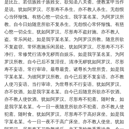
是比丘。若信族姓子族姓女。欲知圣八关斋。便教某甲当作
是说。犹如阿罗汉。尽形寿不杀生。亦不教人杀生。无怨恨
心当怀惭愧。有慈心愍一切众生。我字某名某。为阿罗汉所
教。自今日始随意所欲不复杀生。无怨恨心常怀惭愧。有慈
心愍一切众生。犹如阿罗汉。尽形寿不盗好施。亦不教人
盗。常乐闲处。如是我字某名某。为阿罗汉所教。随意所欲
不复盗窃。常怀惠施乐闲居处。犹如阿罗汉。尽形寿不习不
净行。常修梵行清净无秽而自娱乐。如是我字某名某。为阿
罗汉所教。自今已后不复淫侄。清净无秽犹如阿罗汉。尽形
寿不妄语。常行审谛。最尊最贵。诸尊长为世所贵。如是我
字某名某。为彼阿罗汉所教。自今已后更不复妄语。亦不教
人使习妄语。当行审谛。为世尊长不行妄语。犹如阿罗汉。
亦不饮酒。如是我字某名某。自今已后随意所欲亦不饮酒。
亦不教人使饮酒。犹如阿罗汉。尽形寿不犯斋。随时食。如
是我字某名某。今一日一夜随意所欲亦不犯斋。亦不教人使
犯斋。随时食。犹如阿罗汉。尽形寿不于高好床坐。如是我
字某名某。今一日一夜不于高广床坐。亦不教人使坐。犹如