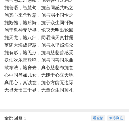
施与慈悲消愚痴，施身善行众利之
施善语，智慧句，施言同感共鸣之
施真心来舍敌意，施与弱小同怜之
施惭愧，施后悔，施于众生同忏悔
施于鬼神无所畏，熄灭无明出轮回
施天龙，施八部，同洒满天真甘露
落满大海成智慧，施与水里照海众
施有形，施无形，施与慈悲善感受
妖仙欢乐夜歌鸣，施与同善同乐曲
散布法，施舍去，真心慈悲布施意
心中同等如儿女，无愧于心立天地
真用心，真诚意，施心方能无边际
无畏无惧三千界，无量众生同顶礼
全部回复
看全部
倒序浏览
1