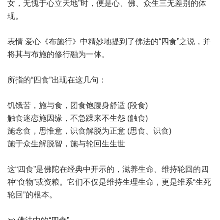
女，无愧于心立天地”时，便是心、佛、众生三无差别的体
现。
表情 爱心《布施行》中精妙地提到了佛法的“四食”之说，并
将其与布施的修行融为一体。
所指的“四食”出现在这几句：
饥饿苦，施与食，团食饱腹身舒适 (段食)
触食迷恋施因缘，不急躁来不生怨 (触食)
施念食，思惟意，识食解脱为正意 (思食、识食)
施于众生解脱智，施与轮回生生世
这“四食”是佛陀在经典中开示的，滋养生命、维持轮回的四
种“食物”或资粮。它们不仅是维持生理生命，更是维系“生死
轮回”的根本。