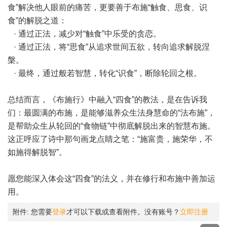
食”解决他人眼前的痛苦，更要善于布施“触食、思食、识
食”的解脱之道：
· 通过正法，减少对“触食”中乐受的贪恋。
· 通过正法，将“思食”从追求世间五欲，转向追求解脱涅
槃。
· 最终，通过般若智慧，转化“识食”，断除轮回之根。
总结而言，《布施行》中融入“四食”的教法，是在告诉我
们：最圆满的布施，是能够滋养众生法身慧命的“法布施”，
是帮助众生从轮回的“食物链”中彻底解脱出来的智慧布施。
这正呼应了诗中那句画龙点睛之笔：“施富贵，施荣华，不
如施得解脱智”。
愿您能深入体会这“四食”的法义，并在修行和布施中善加运
用。
附件:
您需要
登录
才可以下载或查看附件。没有账号？
立即注册