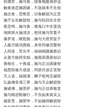
饥饿苦，施与食，团食饱腹身舒适
触食迷恋施因缘，不急躁来不生怨
施念食，思惟意，识食解脱为正意
施于众生解脱智，施与轮回生生世
夜悲鸣，施与食，饿鬼口中生莲池
地狱狱火施清凉，慈祥施与苦畜子
修罗道，嗔怒痴，施与大慈菩提子
入腹灭嗔消愚痴，来世同修涅槃智
人间道，苦乐半，福祸相随施善识
从善方能得安稳，施善因遇善知识
善根生，十善成，施与正法因缘智
福慧双修方成道，同获共游正觉智
天人道，福德满，狮子吼鸣无漏智
弘扬佛音满三界，施与天众解脱智
施诸佛，施菩萨，施与正信恭敬意
施与精进勤修行，不负如来真实义
施富贵，施荣华，不如施得解脱智