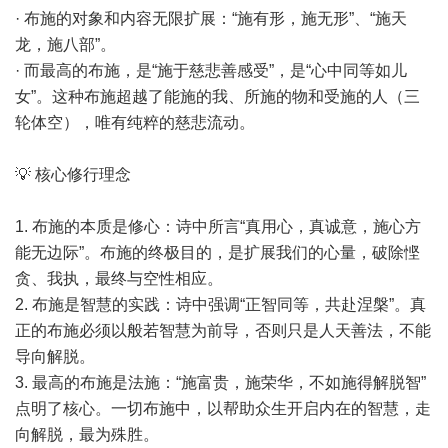
· 布施的对象和内容无限扩展：“施有形，施无形”、“施天
龙，施八部”。
· 而最高的布施，是“施于慈悲善感受”，是“心中同等如儿
女”。这种布施超越了能施的我、所施的物和受施的人（三
轮体空），唯有纯粹的慈悲流动。
💡 核心修行理念
1. 布施的本质是修心：诗中所言“真用心，真诚意，施心方
能无边际”。布施的终极目的，是扩展我们的心量，破除悭
贪、我执，最终与空性相应。
2. 布施是智慧的实践：诗中强调“正智同等，共赴涅槃”。真
正的布施必须以般若智慧为前导，否则只是人天善法，不能
导向解脱。
3. 最高的布施是法施：“施富贵，施荣华，不如施得解脱智”
点明了核心。一切布施中，以帮助众生开启内在的智慧，走
向解脱，最为殊胜。