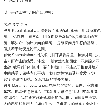
📜 佛法中的“四食”
以下是这四种“食”的详细说明：
名称 梵文 含义
段食 Kabalinkarahara 指分段而食的物质食物，用以滋养色
身。 “饥饿苦，施与食，团食饱腹身舒适” 这是最基本的布
施，解决众生物质层面的饥渴。 是维持肉身生存的基础，
但执着于此便是轮回之因。
触食 Sparsakahara 指六根（眼耳鼻舌身意）接触外境（六
尘）而产生的感受、体验。 “触食迷恋施因缘，不急躁来不
生怨” 教导我们布施时，要守护根门，不迷恋于接触外境产
生的感受，保持内心平稳。 我们对愉悦感受的贪爱（“迷
恋”）是滋养我执、延续轮回的重要力量。
思食 Manahsancetanahara 指思想的欲望、意向、意志和
希求。也译作“意思食”。 “施念食，思惟意” 此处的“念食”即
指“思食”。我们要布施正念和正确的思惟，而非喂养欲望。
人的愿望和意志力（如求生欲、贪求来世的意念）会驱动生