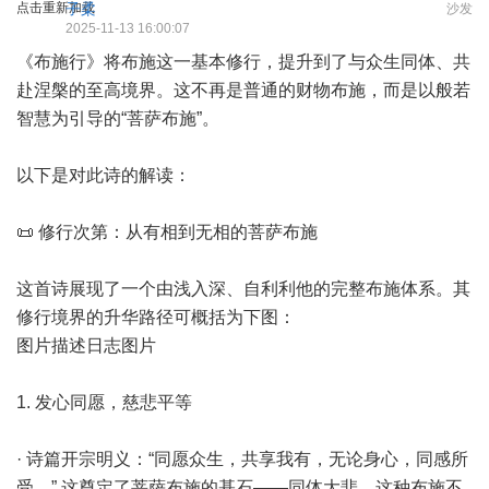
点击重新加载
子柔
沙发
2025-11-13 16:00:07
《布施行》将布施这一基本修行，提升到了与众生同体、共
赴涅槃的至高境界。这不再是普通的财物布施，而是以般若
智慧为引导的“菩萨布施”。
以下是对此诗的解读：
📜 修行次第：从有相到无相的菩萨布施
这首诗展现了一个由浅入深、自利利他的完整布施体系。其
修行境界的升华路径可概括为下图：
图片描述日志图片
1. 发心同愿，慈悲平等
· 诗篇开宗明义：“同愿众生，共享我有，无论身心，同感所
受。” 这奠定了菩萨布施的基石——同体大悲。这种布施不