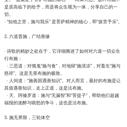
是居高临下的给予，而是将众生视为一体，分享自己的一
切。
· “知他之苦，施与我乐” 是菩萨精神的核心，即“拔苦予乐”。
2. 六道普施，广结善缘
· 诗歌的精妙之处在于，它详细阐述了如何对六道一切众生
行布施：
· 三恶道：对饿鬼“施与食”，对地狱“施清凉”，对畜生“施与
慈祥”。这是无畏布施的极致。
· 人间道：“施善因遇善知识”。对人而言，最好的布施是让
其值遇善知识，走上正道，这是法布施。
· 天、阿修罗道：施与“无漏智”和“菩提子”，帮助他们超越
福报的迷醉与嗔怒的争斗，这也是法布施。
3. 施无界限，三轮体空