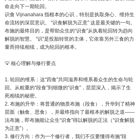
命走向下一期轮回。
识食 Vijnanahara 指根本的心识，特别是执取身心、维持生
命流转的深层意识。 “识食解脱为正意” 这是最关键的一句。
布施的最终目的，是帮助众生的“识食”从执着轮回转为趋向
解脱的智慧。 “识”是投胎转世的主体，它依靠另外三食的力
量而持续相续，成为轮回的根本。
💡 核心理解与修行要点
1. 轮回的维系：这“四食”共同滋养和维系着众生的生命与轮
回。从粗重的“段食”到细微的“识食”，层层深入，揭示了生
死相续的秘密。
2. 布施的升华：将普通的物质布施（段食），升华到了精神
层面（触食、思食），并最终指向了最根本的解脱之道——
法布施，即布施能让众生“识食”得以解脱的正法（“识食解脱
为正意”）。
3. 修行方向：作为一个修行者，我们不仅要懂得布施“段