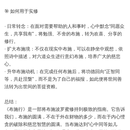
🎯 如何用于实修
· 日常转念：在面对需要帮助的人和事时，心中默念“同愿众
生，共享我有”，将勉强、不舍的布施，转为欢喜、分享的
修行。
· 扩大布施境：不仅在现实中布施，可以在静坐中观想，依
照诗中描述，对六道众生进行意幻布施，培养广大的慈悲
心。
· 升华布施动机：在完成任何布施后，将功德回向“正智同
等，共赴涅槃”，而不是为了自己的福报，如此便将世间善
法转为出世间的菩提资粮。
总结：
《布施行》是一部将布施波罗蜜修持到极致的指南。它告诉
我们，布施的圆满，不在于外在财物的多少，而在于内心悭
贪的破除和慈悲智慧的圆满。当布施达到“心中同等如儿