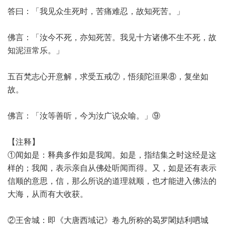
答曰：「我见众生死时，苦痛难忍，故知死苦。」
佛言：「汝今不死，亦知死苦。我见十方诸佛不生不死，故
知泥洹常乐。」
五百梵志心开意解，求受五戒⑦，悟须陀洹果⑧，复坐如
故。
佛言：「汝等善听，今为汝广说众喻。」⑨
【注释】
①闻如是：释典多作如是我闻。如是，指结集之时这经是这
样的；我闻，表示亲自从佛处听闻而得。又，如是还有表示
信顺的意思，信，那么所说的道理就顺，也才能进入佛法的
大海，从而有大收获。
②王舍城：即《大唐西域记》卷九所称的曷罗闍姞利呬城