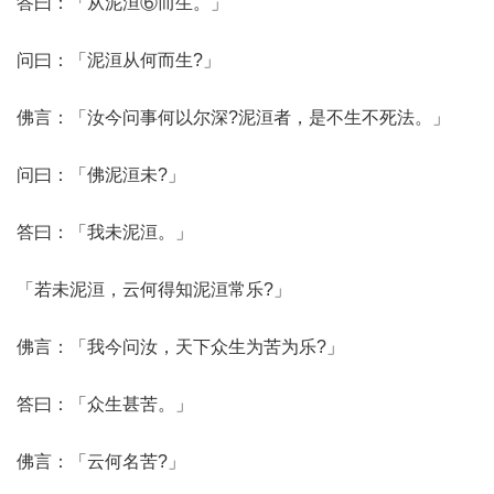
答曰：「从泥洹⑥而生。」
问曰：「泥洹从何而生?」
佛言：「汝今问事何以尔深?泥洹者，是不生不死法。」
问曰：「佛泥洹未?」
答曰：「我未泥洹。」
「若未泥洹，云何得知泥洹常乐?」
佛言：「我今问汝，天下众生为苦为乐?」
答曰：「众生甚苦。」
佛言：「云何名苦?」