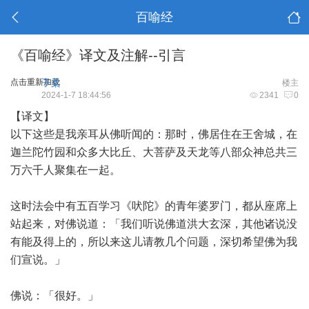
百喻经
《百喻经》译文及注解--引言
点击重新加载
子柔
楼主
2024-1-7 18:44:56
2341
0
【译文】
以下这些是我亲耳从佛听闻的：那时，佛居住在王舍城，在
迦兰陀竹园和众多大比丘、大菩萨及天龙等八部众神总共三
万六千人聚集在一起。
这时法会中有五百学习《吠陀》的青年婆罗门，都从座席上
站起来，对佛说道：「我们听说佛道洪大玄深，其他诸说没
有能及得上的，所以来这儿请教几个问题，深切希望佛为我
们宣说。」
佛说：「很好。」