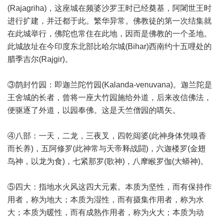
(Rajagriha)，这座城在频婆沙罗王时已经奠基，阿闍世王时
进行扩建，并迁都于此。繁华异常。佛教徒的第一次结集就
在此城举行，佛陀也常住在此地，因而是佛教的一个圣地。
此城故址在今印度东北部比哈尔城(Bihar)西南约十五哩处的
腊季吉尔(Rajgir)。
③鹊封竹园：即迦兰陀竹园(Kalanda-venuvana)。迦兰陀是
王舍城的长者，曾将一座大竹园施给外道，后来改信佛法，
便驱逐了外道，以园奉佛。这是天竺僧园的嚆矢。
④八部：一天，二龙，三夜叉，四乾闼婆(此神身体凭嗅香
而长养)，五阿修罗(此神常与天帝释战闘)，六迦楼罗(金翅
鸟神，以龙为食)，七紧那罗(歌神)，八摩睺罗伽(大蟒神)。
⑤四大：指地水火风这四大元素。本质为坚性，而有保持作
用者，称为地大；本质为湿性，而有摄集作用者，称为水
大；本质为暖性，而有成熟作用者，称为火大；本质为动