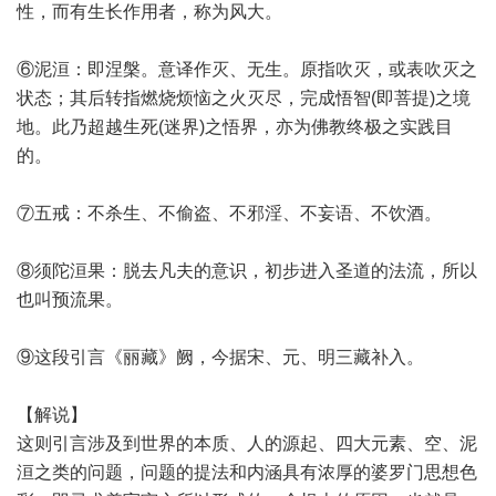
性，而有生长作用者，称为风大。
⑥泥洹：即涅槃。意译作灭、无生。原指吹灭，或表吹灭之
状态；其后转指燃烧烦恼之火灭尽，完成悟智(即菩提)之境
地。此乃超越生死(迷界)之悟界，亦为佛教终极之实践目
的。
⑦五戒：不杀生、不偷盗、不邪淫、不妄语、不饮酒。
⑧须陀洹果：脱去凡夫的意识，初步进入圣道的法流，所以
也叫预流果。
⑨这段引言《丽藏》阙，今据宋、元、明三藏补入。
【解说】
这则引言涉及到世界的本质、人的源起、四大元素、空、泥
洹之类的问题，问题的提法和内涵具有浓厚的婆罗门思想色