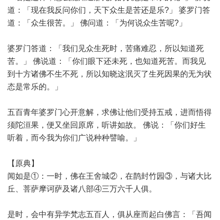
道：「现在我反问你们，天下众生是苦还是乐?」 婆罗门答
道：「众生很苦。」 佛问道：「为何说众生苦呢?」
婆罗门答道：「我们见众生死时，苦痛难忍，所以知道死
苦。」 佛说道：「你们眼下还未死，也知道死苦。而我见
到十方诸佛不生不死，所以知晓这泯灭了生死因果的无为状
态是常乐的。」
五百青年婆罗门心开意解，求佛让他们受持五戒，进而悟得
须陀洹果，便又坐回原席，听讲如故。 佛说：「你们好生
听着，而今我为你们广说种种譬喻。」
【原典】
闻如是①：一时，佛在王舍城②，在鹊封竹园③，与诸大比
丘、菩萨摩诃萨及诸八部④三万六千人俱。
是时，会中有异学梵志五百人，俱从座而起白佛言：「吾闻