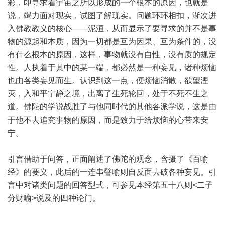
彩，即寻求着宇宙之所以形成的一个根本的原因，也就是
说，竭力面对现实，试图了解现实。问题环环相扣，渐次进
入佛教教义的核心——泥洹，从而显示了要寻求的并不是事
物的源起和本质，因为一切都是互为因果、互为条件的，没
有什么根本的原因，这样，事物就没有自性，没有质的规定
性。人执着于其中的某一端，都必然是一种妄见，诸种烦恼
也由各类妄见而生。认识到这一点，便烦恼消散，欲望湮
灭，入和平宁静之境，出离了生死轮回，处于不死不生之
道。佛陀的学说战胜了与他同时代的其他各派学说，这是由
于他不去追究事物的原因，而是致力于给烦恼的心带来安
宁。
引言借助于问答，正面阐述了佛陀的观念，含摄了《百喻
经》的要义，此后的一连串譬喻则自反面去破各种妄见。引
言中对诸类问题的回答型式，可参见本经第五十八则<二子
分财喻>说及的四种论门。