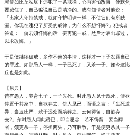
就譬如比丘私底下违犯了一条戒律，心内害怕改悔，便默然
覆藏住了，自己骗说自己是清净的。或有知情者对他说：
「出家人守持禁戒，就如守护明珠一样，不使它们有所缺
漏。你现在违犯了所受的戒律，为什么不想忏悔?」犯戒者
答道：「倘若须忏悔的话，要再犯一戒，然后才表出罪过，
以求改悔。」
于是便继续破戒，多作不善的事情，这样才一下子发露自己
的罪过。如那愚人一样，一子已死了，又杀一子。如今这比
丘也是如此。
【原典】
昔有愚人，养育七子，一子先死。时此愚人见于既死，便欲
停置于其家中，自欲弃去。傍人见已，而语之言：「生死道
异，当速庄严，致于远处而殡葬之。云何得留，自欲弃
去?」尔时愚人闻此语已，即自思念：若不得留，要当葬
者，须更杀一子，停担两头，乃可胜致。于是便更杀其一子