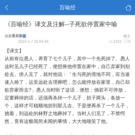
百喻经
《百喻经》译文及注解--子死欲停置家中喻
点击重新加载
子柔
楼主
2024-1-7 20:04:58
2331
0
【译文】
从前有位愚人，养育了七个儿子，其中一个先死掉了。愚人
这时见儿子已经死了，便想将他停置在家中，自己弃家到别
处去。傍人见了，就对他说：「生与死的境地不同，应当速
速入殓了，运至远处去埋葬吧，怎么能停放在家里，自己却
欲弃家而去?」愚人当时听了这话，便想：倘若不可停放，
定要葬掉的话，还须再杀掉一个儿子，担子两头，各放一
个，这样才可稳顺地担到那儿去。于是便再杀了一个儿子，
挑着，到远处的林野之地葬掉了。当时人们见了，不禁愕
然，竟有这般闻所未闻的事情，大大地嗤笑了他。