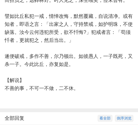
而担负之，远葬林野。时人见之，深生嗤笑，怪未曾有。
譬如比丘私犯一戒，情惮改悔，默然覆藏，自说清净。或有
知者，即语之言：「出家之人，守持禁戒，如护明珠，不使
缺落。汝今云何违犯所受，欲不忏悔?」犯戒者言：「苟须
忏者，更就犯之，然后当出。」
遂便破戒，多作不善，尔乃顿出。如彼愚人，一子既死，又
杀一子。今此比丘，亦复如是。
【解说】
不善的事，不可一不做，二不休。
全部回复
看全部
倒序浏览