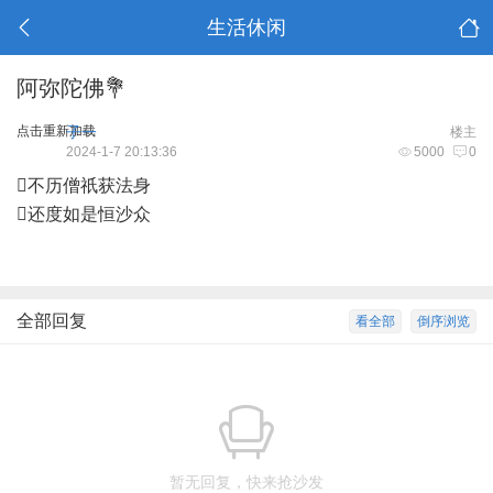
生活休闲
阿弥陀佛💐
点击重新加载
子一
楼主
2024-1-7 20:13:36
5000
0
不历僧祇获法身
还度如是恒沙众
全部回复
看全部
倒序浏览
暂无回复，快来抢沙发