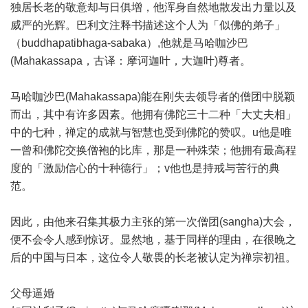
独居长老的敬意却与日俱增，他浑身自然地散发出力量以及
威严的光辉。巴利文注释书描述这个人为「似佛的弟子」
（buddhapatibhaga-sabaka）,他就是马哈咖沙巴
(Mahakassapa，古译：摩诃迦叶，大迦叶)尊者。
马哈咖沙巴(Mahakassapa)能在刚失去领导者的僧团中脱颖
而出，其中有许多因素。他拥有佛陀三十二种「大丈夫相」
中的七种，禅定的成就与智慧也受到佛陀的赞叹。u他是唯
一曾和佛陀交换僧袍的比库，那是一种殊荣；他拥有最高程
度的「激励信心的十种德行」；v他也是持戒与苦行的典
范。
因此，由他来召集其极力主张的第一次僧团(sangha)大会，
便不会令人感到惊讶。显然地，基于同样的理由，在很晚之
后的中国与日本，这位令人敬畏的长老被认定为禅宗初祖。
父母逼婚