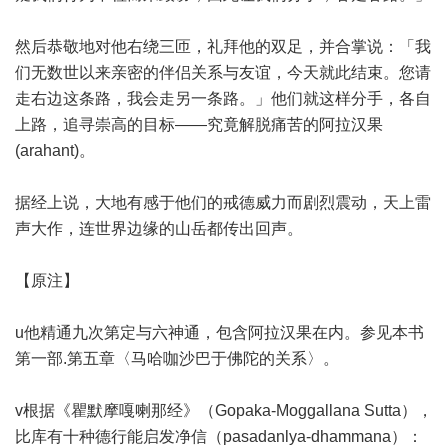
然后恭敬地对他右绕三匝，礼拜他的双足，并合掌说：「我
们无数世以来亲密的伴侣关系与友谊，今天就此结束。您请
走右边这条路，我会走另一条路。」他们就这样分手，各自
上路，追寻崇高的目标——究竟解脱痛苦的阿拉汉果
(arahant)。
据经上说，大地有感于他们的戒德威力而剧烈震动，天上雷
声大作，连世界边缘的山岳都传出回声。
【原注】
u他精通九次第定与六神通，包含阿拉汉果在内。参见本书
第一部.第五章〈马哈咖沙巴于佛陀的关系〉。
v根据《瞿默摩嘎喇那经》（Gopaka-Moggallana Sutta），
比库有十种德行能启发净信（pasadanlya-dhammana）：