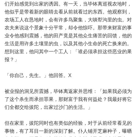
们开始感觉到出家的诱因。有一天，当毕钵离巡视农地时，
他似乎是带着新的眼睛去看从前就看过的东西。他观察到，
农场工人在恳地时，会有许多鸟聚集，大啖犁沟里的虫。对
农夫来说这个景象十分平常，却令他惊吓。那带来财富的事
业令他感到震撼，他的田产竟是其他众生痛苦的回馈，他的
生活是用许多土壤里的虫，以及其他小生命的死亡换来的。
想到这里，他问其中一个工人：「谁必须承担这些恶业的果
报？」
「你自己，先生。」他回答。X
被业报的洞见所震撼，毕钵离返家并思维：「如果我必须为
了这个杀生而承担罪果，那财富于我有何益处？我最好将它
们全都交给拔陀，出家过沙门的生活。」
但在家里，拔陀同时也有类似的经验，对于从前经常看见的
事物，有了耳目一新的深刻了解。仆人铺开芝麻种子，曝晒