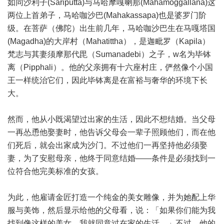
如同沙利子(Sariputta)与马哈摩嘎喇那(Mahamoggallana)这
两位上首弟子，马哈咖沙巴(Mahakassapa)也是婆罗门阶
级。在菩萨（佛陀）出生前几年，马哈咖沙巴生在马嘎塔国
(Magadha)的大岸村（Mahatittha），是迦毗罗（Kapila）
梵志与其妻须摩那代毘（Sumanadebi）之子，w名为毕钵
离（Pipphali）。他的父亲拥有十六座村庄，俨然像个小国
王一样统治它们，因此毕钵离是在富裕与奢华的环境下长
大。
然而，他从小既渴望过出家的生活，因此不想结婚。当父母
一再怂恿他娶妻时，他告诉父母会一辈子照顾他们，而在他
们死后，就会出家成为沙门。不过他们一再坚持他必须娶
妻，为了安慰母亲，他终于同意结婚——条件是必须找到一
位符合他完美标准的女孩。
为此，他雇请金匠打造一个纯金的美女雕像，并为她配上华
服与美饰，然后显示给他的父母看，说：「如果你们能为我
找到像这样的美女，我就同意过在家的生活。」不过，他的