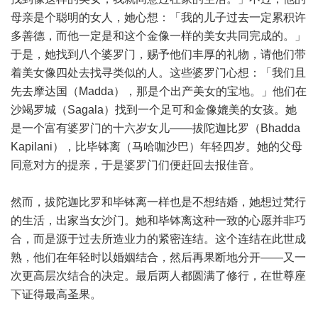
母亲是个聪明的女人，她心想：「我的儿子过去一定累积许
多善德，而他一定是和这个金像一样的美女共同完成的。」
于是，她找到八个婆罗门，赐予他们丰厚的礼物，请他们带
着美女像四处去找寻类似的人。这些婆罗门心想：「我们且
先去摩达国（Madda），那是个出产美女的宝地。」他们在
沙竭罗城（Sagala）找到一个足可和金像媲美的女孩。她
是一个富有婆罗门的十六岁女儿——拔陀迦比罗（Bhadda
Kapilani），比毕钵离（马哈咖沙巴）年轻四岁。她的父母
同意对方的提亲，于是婆罗门们便赶回去报佳音。
然而，拔陀迦比罗和毕钵离一样也是不想结婚，她想过梵行
的生活，出家当女沙门。她和毕钵离这种一致的心愿并非巧
合，而是源于过去所造业力的紧密连结。这个连结在此世成
熟，他们在年轻时以婚姻结合，然后再果断地分开——又一
次更高层次结合的决定。最后两人都圆满了修行，在世尊座
下证得最高圣果。