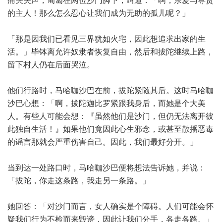
痛哭失声，匍匐在两位沙门脚下，叫道：「啊，亲爱与尊贵
的主人！那么怎么忍心让我们成为无助的孤儿呢？」
「那是因我们已看见三界犹如火宅，因此想追求出家的生
活。」毕钵离允许奴隶者恢复自由，然后和拔陀继续上路，
留下村人仍在后面哭泣。
他们行路时，马哈咖沙巴在前，拔陀紧随其后。这时马哈咖
沙巴心想：「啊，拔陀迦比罗紧跟我身后，而她是个大美
人。有些人可能会想：『虽然他们是沙门，但仍无法离开彼
此独自生活！』如果他们竟因此心生邪念，或甚至散播恶毒
的谣言那就会严重伤害自己。因此，我们最好分开。」
当到达一处路口时，马哈咖沙巴便将想法告诉她，并说：
「拔陀，你走这条路，我走另一条路。」
她回答：「对沙门而言，女人确实是个障碍。人们可能会怀
疑我们行为不检而来毁谤，因此让我们分手，各走各路。」