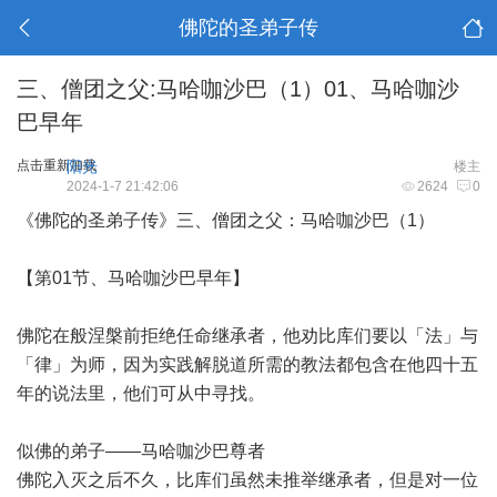
佛陀的圣弟子传
三、僧团之父:马哈咖沙巴（1）01、马哈咖沙
巴早年
点击重新加载
阳光
楼主
2024-1-7 21:42:06
2624
0
《佛陀的圣弟子传》三、僧团之父：马哈咖沙巴（1）
【第01节、马哈咖沙巴早年】
佛陀在般涅槃前拒绝任命继承者，他劝比库们要以「法」与
「律」为师，因为实践解脱道所需的教法都包含在他四十五
年的说法里，他们可从中寻找。
似佛的弟子——马哈咖沙巴尊者
佛陀入灭之后不久，比库们虽然未推举继承者，但是对一位