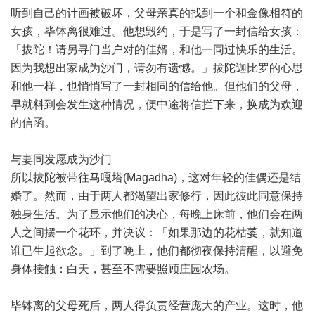
听到自己的计画被破坏，父母亲真的找到一个和金像相符的
女孩，毕钵离很难过。他想毁约，于是写了一封信给女孩：
「拔陀！请另寻门当户对的佳婿，和他一同过快乐的生活。
因为我想出家成为沙门，请勿有遗憾。」拔陀迦比罗的心思
和他一样，也悄悄写了一封相同的信给他。但他们的父母，
早就料到会发生这种情况，便中途将信拦下来，换成为欢迎
的信函。
与妻同发愿成为沙门
所以拔陀被带往马嘎塔(Magadha)，这对年轻的佳偶还是结
婚了。然而，由于两人都渴望出家修行，因此彼此同意保持
独身生活。为了显示他们的决心，每晚上床前，他们会在两
人之间摆一个花环，并决议：「如果那边的花枯萎，就知道
谁已生起欲念。」到了晚上，他们都彻夜保持清醒，以避免
身体接触：白天，甚至不需要照顾庄园农场。
毕钵离的父母死后，两人得负责经营庞大的产业。这时，他