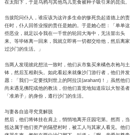
在太阳下，于是乌鸦与其他鸟儿竞食被种子吸引来的昆虫。
当拔陀问仆人，谁应该为这许多生命的惨死负起道德上的责
任时，仆人回答业报的责任是她的。于是她心想：「单单这
些恶业，就足以令我在一千世的轮回大海中，无法冒出头
来。等毕钵离一回来，我就立即将一切都交给他，然后离家
过沙门的生活。」
当两人发现彼此想法一致时，他们从市集买来橘色衣袍与土
钵，然后互相剃头。如此看起来就像沙门游行者，他们并发
愿：「我们一定要找到世上的阿拉汉(arahant)！」虽然他们
尚未遇见佛陀或他的教法，但他们直觉地知道应以大智圣者
「准弟子」的身份，遵行沙门的生活。
与妻各自追寻究竟解脱
然后，他们将钵挂在肩上，悄悄地离开庄园宅第。然而，当
抵达属于他们资产的隔壁村时，被工人与其家人看见。他们