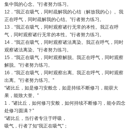
集中我的心念。”行者努力练习。
12．“我正在吸气，同时疏解我的心结（解放我的心）。我
正在呼气，同时疏解我的心结。”行者努力练习。
13．“我正在吸气，同时观察诸行无常的本性。我正在呼
气，同时观察诸行无常的本性。”行者努力练习。
14．“我正在吸气，同时观察诸法离染。我正在呼气，同时
观察诸法离染。”行者努力练习。
15．“我正在吸气，同时观察解脱。我正在呼气，同时观察
解脱。”行者努力练习。
16．“我正在吸气，同时观察出离。我正在呼气，同时观察
出离。”行者努力练习。”
“诸比丘，如是修习安般念，如是持续不断修习，能获大
果，能致大誉。”
1．”诸比丘，如何修习安般，如何持续不断修习，能令四念
处修习圆满？”
“诸比丘，当行者专注于呼吸，
吸气，行者了知“我正在吸气”；