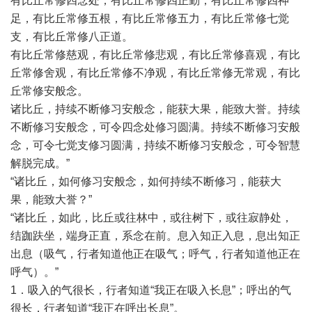
有比丘常修四念处，有比丘常修四正勤，有比丘常修四神
足，有比丘常修五根，有比丘常修五力，有比丘常修七觉
支，有比丘常修八正道。
有比丘常修慈观，有比丘常修悲观，有比丘常修喜观，有比
丘常修舍观，有比丘常修不净观，有比丘常修无常观，有比
丘常修安般念。
诸比丘，持续不断修习安般念，能获大果，能致大誉。持续
不断修习安般念，可令四念处修习圆满。持续不断修习安般
念，可令七觉支修习圆满，持续不断修习安般念，可令智慧
解脱完成。”
“诸比丘，如何修习安般念，如何持续不断修习，能获大
果，能致大誉？”
“诸比丘，如此，比丘或往林中，或往树下，或往寂静处，
结跏趺坐，端身正直，系念在前。息入知正入息，息出知正
出息（吸气，行者知道他正在吸气；呼气，行者知道他正在
呼气）。”
1．吸入的气很长，行者知道“我正在吸入长息”；呼出的气
很长，行者知道“我正在呼出长息”。