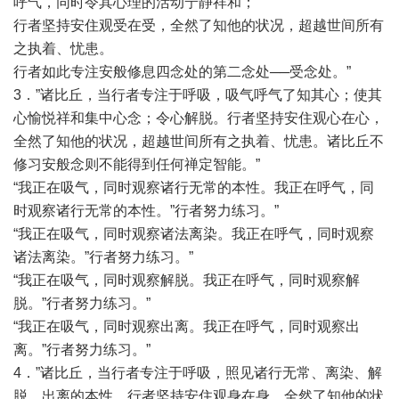
呼气，同时令其心理的活动宁静祥和；
行者坚持安住观受在受，全然了知他的状况，超越世间所有
之执着、忧患。
行者如此专注安般修息四念处的第二念处──受念处。”
3．”诸比丘，当行者专注于呼吸，吸气呼气了知其心；使其
心愉悦祥和集中心念；令心解脱。行者坚持安住观心在心，
全然了知他的状况，超越世间所有之执着、忧患。诸比丘不
修习安般念则不能得到任何禅定智能。”
“我正在吸气，同时观察诸行无常的本性。我正在呼气，同
时观察诸行无常的本性。”行者努力练习。”
“我正在吸气，同时观察诸法离染。我正在呼气，同时观察
诸法离染。”行者努力练习。”
“我正在吸气，同时观察解脱。我正在呼气，同时观察解
脱。”行者努力练习。”
“我正在吸气，同时观察出离。我正在呼气，同时观察出
离。”行者努力练习。”
4．”诸比丘，当行者专注于呼吸，照见诸行无常、离染、解
脱、出离的本性。行者坚持安住观身在身，全然了知他的状