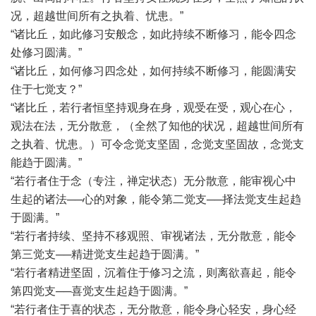
况，超越世间所有之执着、忧患。”
“诸比丘，如此修习安般念，如此持续不断修习，能令四念
处修习圆满。”
“诸比丘，如何修习四念处，如何持续不断修习，能圆满安
住于七觉支？”
“诸比丘，若行者恒坚持观身在身，观受在受，观心在心，
观法在法，无分散意，（全然了知他的状况，超越世间所有
之执着、忧患。）可令念觉支坚固，念觉支坚固故，念觉支
能趋于圆满。”
“若行者住于念（专注，禅定状态）无分散意，能审视心中
生起的诸法──心的对象，能令第二觉支──择法觉支生起趋
于圆满。”
“若行者持续、坚持不移观照、审视诸法，无分散意，能令
第三觉支──精进觉支生起趋于圆满。”
“若行者精进坚固，沉着住于修习之流，则离欲喜起，能令
第四觉支──喜觉支生起趋于圆满。”
“若行者住于喜的状态，无分散意，能令身心轻安，身心经