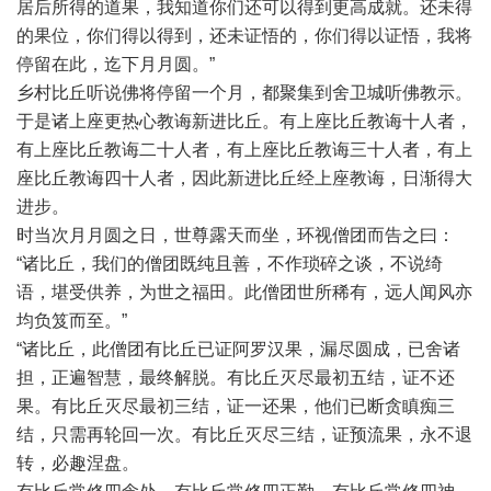
居后所得的道果，我知道你们还可以得到更高成就。还未得
的果位，你们得以得到，还未证悟的，你们得以证悟，我将
停留在此，迄下月月圆。”
乡村比丘听说佛将停留一个月，都聚集到舍卫城听佛教示。
于是诸上座更热心教诲新进比丘。有上座比丘教诲十人者，
有上座比丘教诲二十人者，有上座比丘教诲三十人者，有上
座比丘教诲四十人者，因此新进比丘经上座教诲，日渐得大
进步。
时当次月月圆之日，世尊露天而坐，环视僧团而告之曰：
“诸比丘，我们的僧团既纯且善，不作琐碎之谈，不说绮
语，堪受供养，为世之福田。此僧团世所稀有，远人闻风亦
均负笈而至。”
“诸比丘，此僧团有比丘已证阿罗汉果，漏尽圆成，已舍诸
担，正遍智慧，最终解脱。有比丘灭尽最初五结，证不还
果。有比丘灭尽最初三结，证一还果，他们已断贪瞋痴三
结，只需再轮回一次。有比丘灭尽三结，证预流果，永不退
转，必趣涅盘。