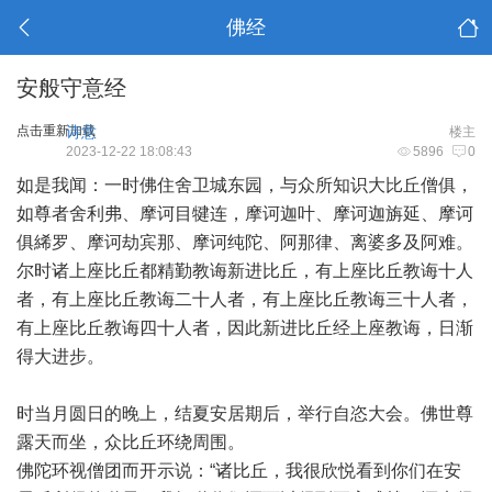
佛经
安般守意经
点击重新加载
诗意
楼主
2023-12-22 18:08:43
5896
0
如是我闻：一时佛住舍卫城东园，与众所知识大比丘僧俱，
如尊者舍利弗、摩诃目犍连，摩诃迦叶、摩诃迦旃延、摩诃
俱絺罗、摩诃劫宾那、摩诃纯陀、阿那律、离婆多及阿难。
尔时诸上座比丘都精勤教诲新进比丘，有上座比丘教诲十人
者，有上座比丘教诲二十人者，有上座比丘教诲三十人者，
有上座比丘教诲四十人者，因此新进比丘经上座教诲，日渐
得大进步。
时当月圆日的晚上，结夏安居期后，举行自恣大会。佛世尊
露天而坐，众比丘环绕周围。
佛陀环视僧团而开示说：“诸比丘，我很欣悦看到你们在安